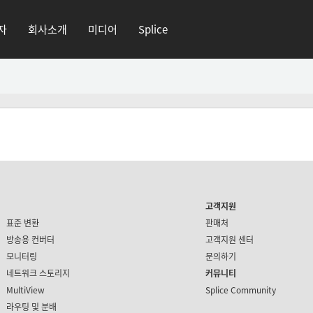
자
회사소개
미디어
Splice
고객지원
표준 변환
판매처
방송용 컨버터
고객지원 센터
모니터링
문의하기
네트워크 스토리지
커뮤니티
MultiView
Splice Community
라우팅 및 분배