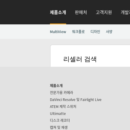
제품소개
판매처
고객지원
개발
MultiView
워크플로
디자인
사양
리셀러 검색
제품소개
전문가용 카메라
DaVinci Resolve 및
Fairlight Live
ATEM 제작 스위처
Ultimatte
디스크 레코더
캡쳐 및 재생