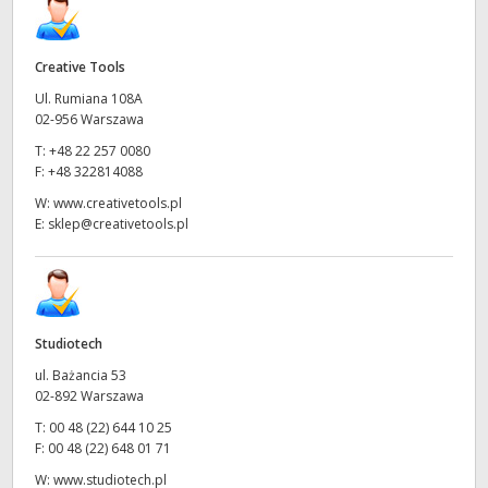
Creative Tools
Ul. Rumiana 108A
02-956 Warszawa
T:
+48 22 257 0080
F:
+48 322814088
W:
www.creativetools.pl
E:
sklep@creativetools.pl
Studiotech
ul. Bażancia 53
02-892 Warszawa
T:
00 48 (22) 644 10 25
F:
00 48 (22) 648 01 71
W:
www.studiotech.pl