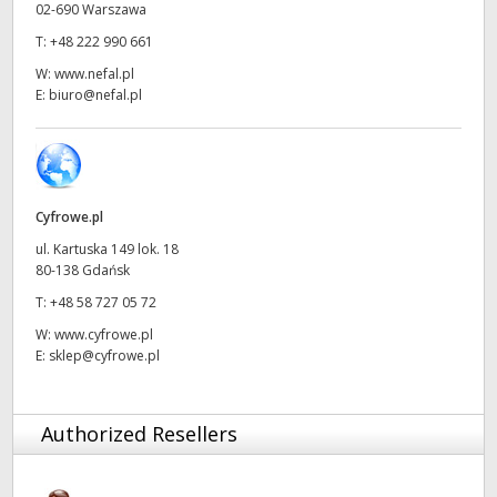
02-690 Warszawa
UAE
T:
+48 222 990 661
W:
www.nefal.pl
Ukraine
E:
biuro@nefal.pl
United Kingdom
United States
Cyfrowe.pl
ul. Kartuska 149 lok. 18
80-138 Gdańsk
T:
+48 58 727 05 72
W:
www.cyfrowe.pl
E:
sklep@cyfrowe.pl
Authorized Resellers