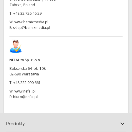
Zabrze, Poland
T:
+48 32 726 46 29
W:
www.bemixmedia.pl
E:
sklep@bemixmedia.pl
NEFAL.tv Sp. z. o.o.
Bokserska 64 lok. 108
02-690 Warszawa
T:
+48 222 990 661
W:
www.nefal.pl
E:
biuro@nefal.pl
Produkty