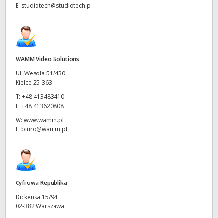
E:
studiotech@studiotech.pl
WAMM Video Solutions
Ul. Wesola 51/430
Kielce 25-363
T:
+48 413483410
F:
+48 413620808
W:
www.wamm.pl
E:
biuro@wamm.pl
Cyfrowa Republika
Dickensa 15/94
02-382 Warszawa