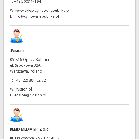
T:
+48 500347194
W:
www.sklep.cyfrowarepublika.pl
E:
info@cyfrowarepublika.pl
4Visions
05-816 Opacz-Kolonia
ul. Środkowa 32A,
Warszawa, Poland
T:
+48 (22) 881 02 72
W:
4vision.pl
E:
4vision@4vision.pl
BEMIX MEDIA SP. Z o.o.
ul. Krakowska 52/2 | 41-808