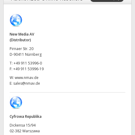
Finland
France
Germany
New Media AV
(Distributor)
Hong Kong SAR, China
Pirnaer Str. 20
D-90411 Nürnberg
India
T:
+49 911 53996-0
F:
+49 911 53996-19
Italy
W:
www.nmav.de
E:
sales@nmav.de
Japan
Korea
Mexico
Cyfrowa Republika
Malaysia
Dickensa 15/94
02-382 Warszawa