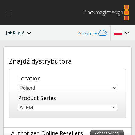
Jak Kupić
Zaloguj się
ATEM Converters
Argentina
Znajdź dystrybutora
Australia
Konstrukcja
Austria
Location
Specyfikacje
Brazil
Product Series
Canada
China
Denmark
Authorized Online Resellers
Zobacz więcej