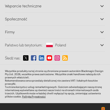
Profesjonalne kamery
Wsparcie techniczne
DaVinci Resolve i oprogramowanie Fusion
Miksery produkcyjne ATEM
Dystrybutorzy
Społeczność
Ultimatte
Centrum wsparcia technicznego
Nagrywarki dyskowe
Skontaktuj się z nami
Splice Community
Firmy
Przechwytywanie i odtwarzanie
Skaner Cintel
Oddziały
Konwersja standardów
Państwo lub terytorium:
Poland
O nas
Konwertery nadawcze
Partnerzy
Monitorowanie
Proszę wybrać państwo lub terytorium
Śledź nas:
Multimedia
Pamięć sieciowa
MultiView
Argentina
Wszystkie produkty na tej stronie są chronione prawem autorskim Blackmagic Design
Routing i dystrybucja
Pty Ltd. 2026,
wszelkie prawa zastrzeżone.
Wszystkie znaki handlowe należą do ich
prawnych właścicieli.
Transmisja i kodowanie
Australia
Rekomendowana cena sprzedaży detalicznej nie zawiera VAT i lokalnych kosztów
przesyłki.
Ta strona korzysta z usług remarketingowych. Gościom odwiedzającym naszą stronę
internetową wyświetlane są również nasze treści na stronach internetowych osób
Austria
trzecich. Użytkownik może w każdej chwili wyłączyć tę opcję, zmieniając ustawienia
plików cookie.
Polityka Prywatności
Brazil