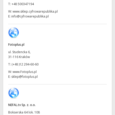
Netherlands
T:
+48 500347194
New Zealand
W:
www.sklep.cyfrowarepublika.pl
E:
info@cyfrowarepublika.pl
Norway
Polska
Portugal
Fotoplus.pl
ul. Studencka 6,
Singapore
31-116 Kraków
T:
(+48 )12 294-60-60
South Africa
W:
www.Fotoplus.pl
E:
sklep@fotoplus.pl
Spain
Sweden
Chinese Taipei
NEFAL.tv Sp. z. o.o.
Turkey
Bokserska 64 lok. 108