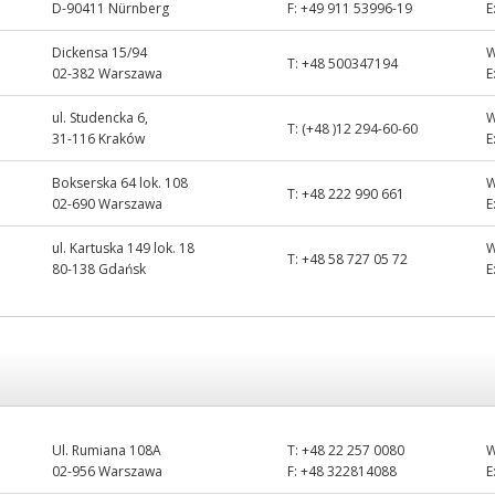
D-90411 Nürnberg
F:
+49 911 53996-19
E
Dickensa 15/94
T:
+48 500347194
02-382 Warszawa
E
ul. Studencka 6,
T:
(+48 )12 294-60-60
31-116 Kraków
E
Bokserska 64 lok. 108
T:
+48 222 990 661
02-690 Warszawa
E
ul. Kartuska 149 lok. 18
T:
+48 58 727 05 72
80-138 Gdańsk
E
Ul. Rumiana 108A
T:
+48 22 257 0080
02-956 Warszawa
F:
+48 322814088
E