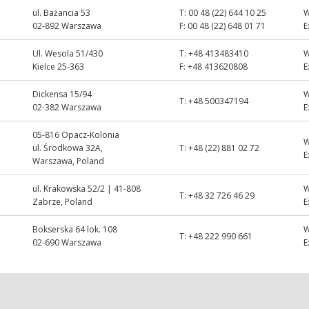
ul. Bażancia 53
T:
00 48 (22) 644 10 25
02-892 Warszawa
F:
00 48 (22) 648 01 71
E
Ul. Wesola 51/430
T:
+48 413483410
Kielce 25-363
F:
+48 413620808
E
Dickensa 15/94
T:
+48 500347194
02-382 Warszawa
E
05-816 Opacz-Kolonia
ul. Środkowa 32A,
T:
+48 (22) 881 02 72
E
Warszawa, Poland
ul. Krakowska 52/2 | 41-808
T:
+48 32 726 46 29
Zabrze, Poland
E
Bokserska 64 lok. 108
T:
+48 222 990 661
02-690 Warszawa
E