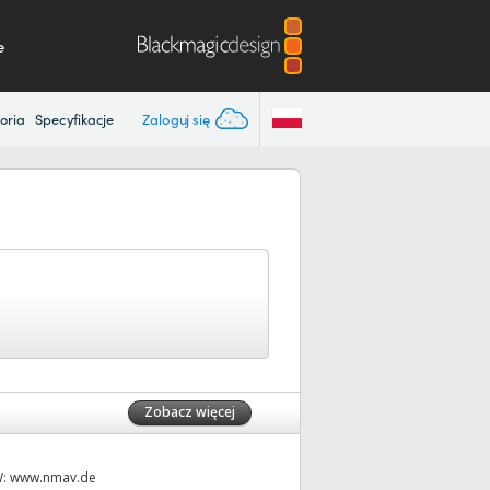
e
Zaloguj się
oria
Specyfikacje
Zobacz więcej
W:
www.nmav.de