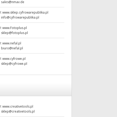
:
sales@nmav.de
W:
www.sklep.cyfrowarepublika.pl
:
info@cyfrowarepublika.pl
W:
www.Fotoplus.pl
:
sklep@fotoplus.pl
W:
www.nefal.pl
:
biuro@nefal.pl
W:
www.cyfrowe.pl
:
sklep@cyfrowe.pl
W:
www.creativetools.pl
:
sklep@creativetools.pl