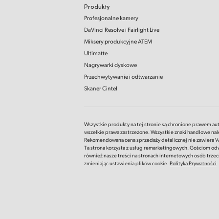
Produkty
Profesjonalne kamery
DaVinci Resolve
i Fairlight Live
Miksery produkcyjne ATEM
Ultimatte
Nagrywarki dyskowe
Przechwytywanie i odtwarzanie
Skaner Cintel
Wszystkie produkty na tej stronie są chronione prawem au
wszelkie prawa zastrzeżone.
Wszystkie znaki handlowe nale
Rekomendowana cena sprzedaży detalicznej nie zawiera VAT
Ta strona korzysta z usług remarketingowych. Gościom od
również nasze treści na stronach internetowych osób trzec
zmieniając ustawienia plików cookie.
Polityka Prywatności