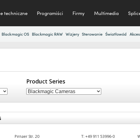
e techniczne
Programiści
Firmy
Multimedia
Splic
Blackmagic OS
Blackmagic RAW
Wizjery
Sterowanie
Światłowód
Akces
Product Series
s
Pirnaer Str. 20
T:
+49 911 53996-0