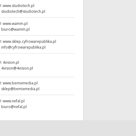
W:
www.studiotech.pl
:
studiotech@studiotech.pl
W:
www.wamm.pl
:
biuro@wamm.pl
W:
www.sklep.cyfrowarepublika.pl
:
info@cyfrowarepublika.pl
W:
4vision.pl
:
4vision@4vision.pl
W:
www.bemixmedia.pl
:
sklep@bemixmedia.pl
W:
www.nefal.pl
:
biuro@nefal.pl