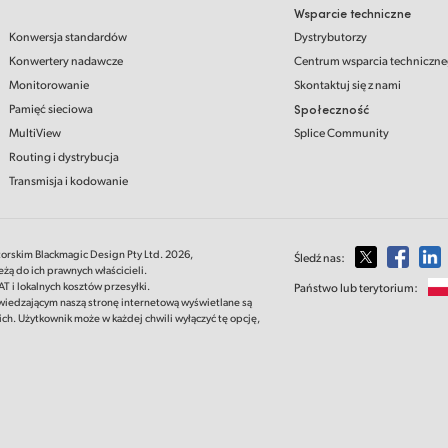
Wsparcie techniczne
Konwersja standardów
Dystrybutorzy
Konwertery nadawcze
Centrum wsparcia techniczn
Monitorowanie
Skontaktuj się z nami
Pamięć sieciowa
Społeczność
MultiView
Splice Community
Routing i dystrybucja
Transmisja i kodowanie
torskim Blackmagic Design Pty Ltd. 2026,
Śledź nas:
żą do ich prawnych właścicieli.
 i lokalnych kosztów przesyłki.
Państwo lub terytorium:
wiedzającym naszą stronę internetową wyświetlane są
ich. Użytkownik może w każdej chwili wyłączyć tę opcję,