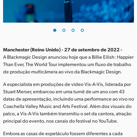
Finland
France
Germany
Hong Kong SAR, China
Manchester (Reino Unido) - 27 de setembro de 2022 -
A Blackmagic Design anunciou hoje que a Billie Eilish: Happier
India
Than Ever, The World Tour implementou um fluxo de trabalho
de produção multicâmera ao vivo da Blackmagic Design.
Italy
A especialista em produções de vídeo Vis-A-Vis, liderada por
Japan
Stuart Merser, embarcou em uma turnê de um ano com 43
Korea
datas de apresentação, incluindo uma performance ao vivo no
Coachella Valley Music and Arts Festival. Além dos visuais do
Mexico
palco, a Vis-A-Vis também transmitiu o set da cantora, atração
principal do evento, nos canais do festival no YouTube.
Malaysia
Embora as casas de espetáculo fossem diferentes a cada