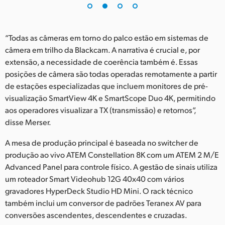
UAE
Ukraine
“Todas as câmeras em torno do palco estão em sistemas de
câmera em trilho da Blackcam. A narrativa é crucial e, por
United Kingdom
extensão, a necessidade de coerência também é. Essas
posições de câmera são todas operadas remotamente a partir
United States
de estações especializadas que incluem monitores de pré-
visualização SmartView 4K e SmartScope Duo 4K, permitindo
aos operadores visualizar a TX (transmissão) e retornos”,
disse Merser.
A mesa de produção principal é baseada no switcher de
produção ao vivo ATEM Constellation 8K com um ATEM 2 M/E
Advanced Panel para controle físico. A gestão de sinais utiliza
um roteador Smart Videohub 12G 40x40 com vários
gravadores HyperDeck Studio HD Mini. O rack técnico
também inclui um conversor de padrões Teranex AV para
conversões ascendentes, descendentes e cruzadas.