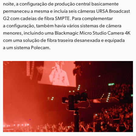
Netherlands
noite, a configuração de produção central basicamente
permaneceu a mesma e incluía seis câmeras URSA Broadcast
New Zealand
G2 com cadeias de fibra SMPTE. Para complementar
a configuração, também havia vários sistemas de câmera
Norway
menores, incluindo uma Blackmagic Micro Studio Camera 4K
Poland
com uma solução de fibra traseira desanexada e equipada
a um sistema Polecam.
Portugal
Singapore
South Africa
Spain
Sweden
Chinese Taipei
Turkey