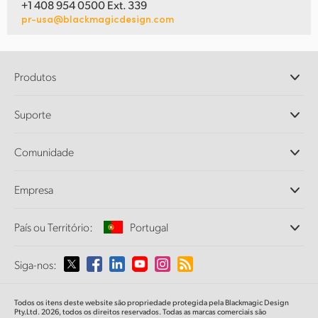
+1 408 954 0500 Ext. 339
pr-usa@blackmagicdesign.com
Produtos
Câmeras Profissionais
Suporte
DaVinci Resolve e Fusion
Switchers de Produção ATEM
Revendedores
Comunidade
Ultimatte
Central de Suporte Técnico
Gravadores de Disco
Fale Conosco
Comunidade Splice
Empresa
Captura e Reprodução
Cintel Scanner
Escritórios
Conversão de Padrões
País ou Território:
Portugal
Sobre a Blackmagic Design
Conversores Broadcast
Parcerias
Monitoramento
Selecione seu país ou território
Siga-nos:
Imprensa
Armazenamento em Rede
MultiView
Argentina
Todos os itens deste website são propriedade protegida pela Blackmagic Design
Roteamento e Distribuição
Pty.Ltd. 2026, todos os direitos reservados. Todas as marcas comerciais são