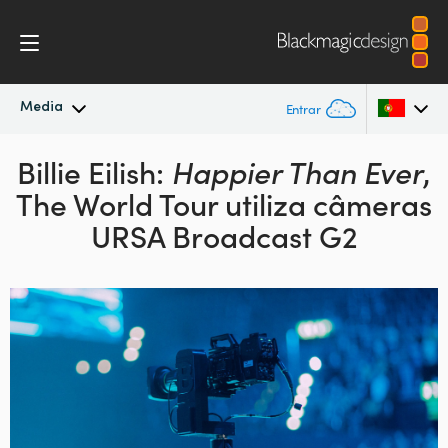
Media
Entrar
Billie Eilish:
Novidades
Happier Than Ever
,
Argentina
The World
Tour utiliza câmeras
Australia
Arquivo
URSA Broadcast G2
Austria
Imagens para Imprensa
Brazil
Canada
China
Denmark