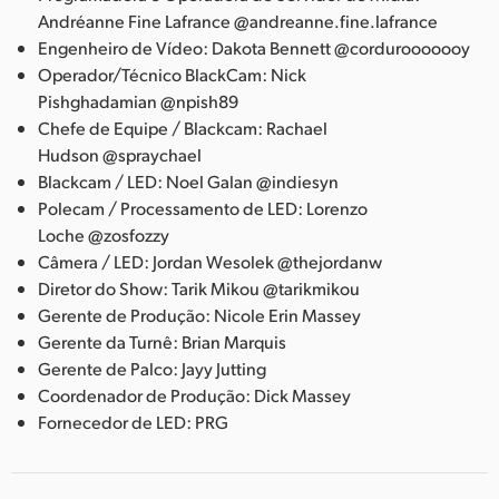
Andréanne Fine Lafrance @andreanne.fine.lafrance
Engenheiro de Vídeo: Dakota Bennett @cordurooooooy
Operador/Técnico BlackCam: Nick
Pishghadamian @npish89
Chefe de Equipe / Blackcam: Rachael
Hudson @spraychael
Blackcam / LED: Noel Galan @indiesyn
Polecam / Processamento de LED: Lorenzo
Loche @zosfozzy
Câmera / LED: Jordan Wesolek @thejordanw
Diretor do Show: Tarik Mikou @tarikmikou
Gerente de Produção: Nicole Erin Massey
Gerente da Turnê: Brian Marquis
Gerente de Palco: Jayy Jutting
Coordenador de Produção: Dick Massey
Fornecedor de LED: PRG