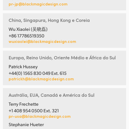
pr-jp@blackmagicdesign.com
China, Singapura, Hong Kong e Coreia
Wu Xiaolei (吴晓磊)
+86 17786519350
wuxiaolei@blackmagicdesign.com
Europa, Reino Unido, Oriente Médio e África do Sul
Patrick Hussey
+44(0) 1565 830 049 Ext. 615
patrickh@blackmagicdesign.com
Austrália, EUA, Canadá e América do Sul
Terry Frechette
+1 408 954 0500 Ext. 321
pr-usa@blackmagicdesign.com
Stephanie Hueter