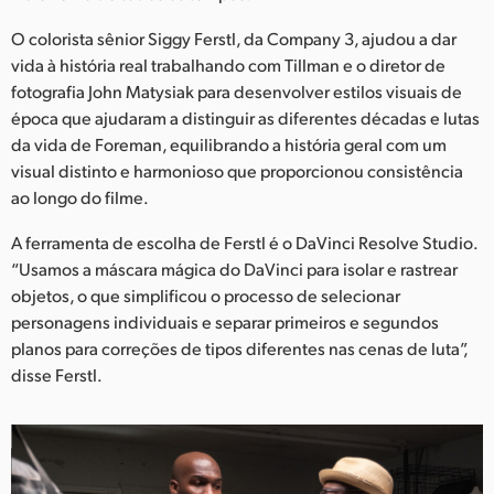
Netherlands
O colorista sênior Siggy Ferstl, da Company 3, ajudou a dar
New Zealand
vida à história real trabalhando com Tillman e o diretor de
fotografia John Matysiak para desenvolver estilos visuais de
Norway
época que ajudaram a distinguir as diferentes décadas e lutas
da vida de Foreman, equilibrando a história geral com um
Poland
visual distinto e harmonioso que proporcionou consistência
Portugal
ao longo do filme.
Singapore
A ferramenta de escolha de Ferstl é o DaVinci Resolve Studio.
“Usamos a máscara mágica do DaVinci para isolar e rastrear
South Africa
objetos, o que simplificou o processo de selecionar
personagens individuais e separar primeiros e segundos
Spain
planos para correções de tipos diferentes nas cenas de luta”,
disse Ferstl.
Sweden
Chinese Taipei
Turkey