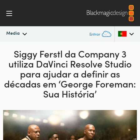
Media
Entrar
Novidades
Siggy Ferstl da
Company 3
Argentina
utiliza
DaVinci Resolve Studio
Australia
Arquivo
para
ajudar a definir as
Austria
décadas
em ‘George Foreman:
Imagens para Imprensa
Sua História’
Brazil
Canada
China
Denmark