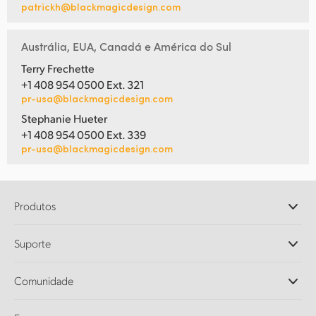
patrickh@blackmagicdesign.com
Austrália, EUA, Canadá e América do Sul
Terry Frechette
+1 408 954 0500 Ext. 321
pr-usa@blackmagicdesign.com
Stephanie Hueter
+1 408 954 0500 Ext. 339
pr-usa@blackmagicdesign.com
Produtos
Câmeras Profissionais
Suporte
DaVinci Resolve e Fusion
Switchers de Produção ATEM
Revendedores
Comunidade
Ultimatte
Central de Suporte Técnico
Gravadores de Disco
Fale Conosco
Comunidade Splice