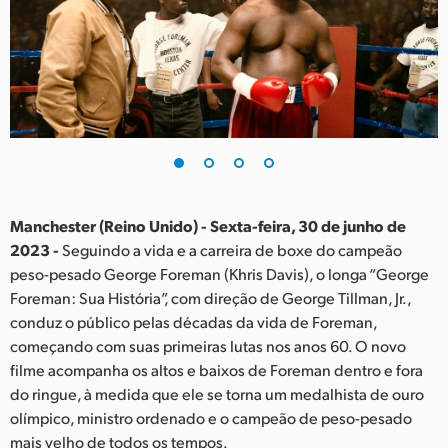
Finland
France
Germany
Hong Kong SAR, China
India
Manchester (Reino Unido) - Sexta-feira, 30 de junho de
Italy
2023 -
Seguindo a vida e a carreira de boxe do campeão
peso-pesado George Foreman (Khris Davis), o longa “George
Japan
Foreman: Sua História”, com direção de George Tillman, Jr.,
Korea
conduz o público pelas décadas da vida de Foreman,
começando com suas primeiras lutas nos anos 60. O novo
Mexico
filme acompanha os altos e baixos de Foreman dentro e fora
do ringue, à medida que ele se torna um medalhista de ouro
Malaysia
olímpico, ministro ordenado e o campeão de peso-pesado
mais velho de todos os tempos.