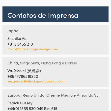
Contatos de Imprensa
Japão
Sachiko Arai
+81 3 5465 2101
pr-jp@blackmagicdesign.com
China, Singapura, Hong Kong e Coreia
Wu Xiaolei (吴晓磊)
+86 17786519350
wuxiaolei@blackmagicdesign.com
Europa, Reino Unido, Oriente Médio e África do Sul
Patrick Hussey
+44(0) 1565 830 049 Ext. 615