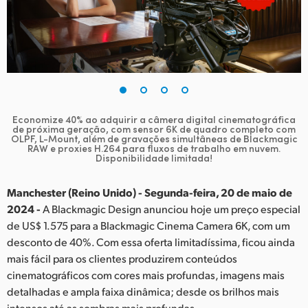
Finland
France
Germany
Hong Kong SAR, China
Economize 40% ao adquirir a câmera digital cinematográfica
de próxima geração,
com sensor 6K de quadro completo com
India
OLPF, L-Mount, além de gravações simultâneas
de Blackmagic
RAW e proxies H.264 para fluxos de trabalho em nuvem.
Disponibilidade limitada!
Italy
Japan
Manchester (Reino Unido) - Segunda-feira, 20 de maio de
2024 -
A Blackmagic Design anunciou hoje um preço especial
Korea
de US$ 1.575 para a Blackmagic Cinema Camera 6K, com um
desconto de 40%. Com essa oferta limitadíssima, ficou ainda
Mexico
mais fácil para os clientes produzirem conteúdos
cinematográficos com cores mais profundas, imagens mais
Malaysia
detalhadas e ampla faixa dinâmica; desde os brilhos mais
intensos até as sombras mais profundas.