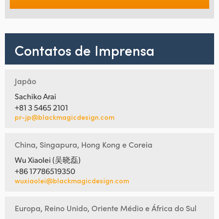
Contatos de Imprensa
Japão
Sachiko Arai
+81 3 5465 2101
pr-jp@blackmagicdesign.com
China, Singapura, Hong Kong e Coreia
Wu Xiaolei (吴晓磊)
+86 17786519350
wuxiaolei@blackmagicdesign.com
Europa, Reino Unido, Oriente Médio e África do Sul