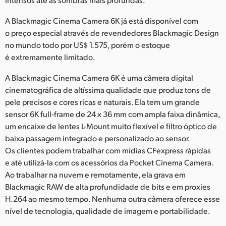
Netherlands
A Blackmagic Cinema Camera 6K já está disponível com
New Zealand
o preço especial através de revendedores Blackmagic Design
Norway
no mundo todo por US$ 1.575, porém o estoque
é extremamente limitado.
Poland
A Blackmagic Cinema Camera 6K é uma câmera digital
Portugal
cinematográfica de altíssima qualidade que produz tons de
pele precisos e cores ricas e naturais. Ela tem um grande
Singapore
sensor 6K full-frame de 24 x 36 mm com ampla faixa dinâmica,
um encaixe de lentes L-Mount muito flexível e filtro óptico de
South Africa
baixa passagem integrado e personalizado ao sensor.
Os clientes podem trabalhar com mídias CFexpress rápidas
Spain
e até utilizá-la com os acessórios da Pocket Cinema Camera.
Ao trabalhar na nuvem e remotamente, ela grava em
Sweden
Blackmagic RAW de alta profundidade de bits e em proxies
Chinese Taipei
H.264 ao mesmo tempo. Nenhuma outra câmera oferece esse
nível de tecnologia, qualidade de imagem e portabilidade.
Turkey