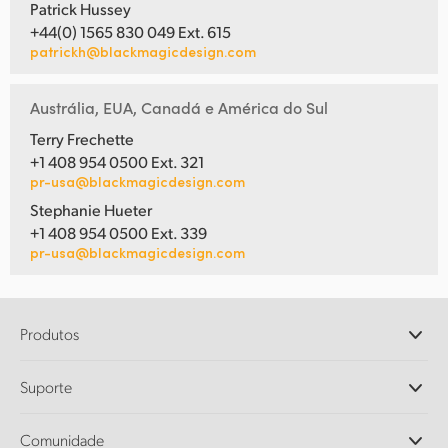
Patrick Hussey
+44(0) 1565 830 049 Ext. 615
patrickh@blackmagicdesign.com
Austrália, EUA, Canadá e América do Sul
Terry Frechette
+1 408 954 0500 Ext. 321
pr-usa@blackmagicdesign.com
Stephanie Hueter
+1 408 954 0500 Ext. 339
pr-usa@blackmagicdesign.com
Produtos
Câmeras Profissionais
Suporte
DaVinci Resolve e Fusion
Switchers de Produção ATEM
Revendedores
Comunidade
Ultimatte