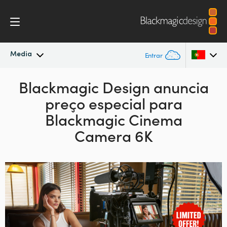
Media
Entrar
Novidades
Blackmagic Design
anuncia
Argentina
preço
especial para
Australia
Arquivo
Blackmagic Cinema
Austria
Camera 6K
Imagens para Imprensa
Brazil
Canada
China
Denmark