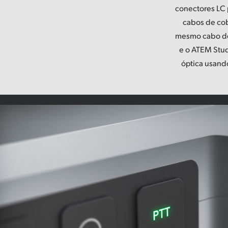
conectores LC 
cabos de cobr
mesmo cabo de 
e o ATEM Stu
óptica usand