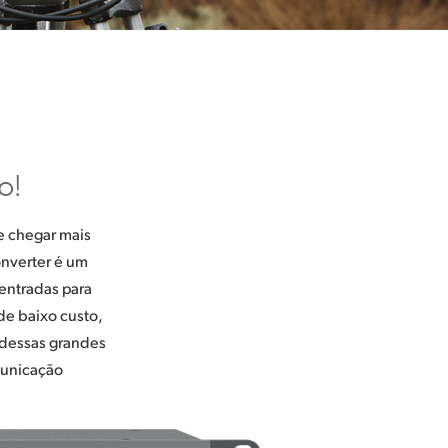
o!
e chegar mais
nverter é um
 entradas para
de baixo custo,
 dessas grandes
omunicação