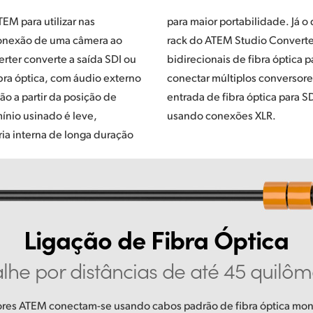
EM para utilizar nas
 design com montagem em
onexão de uma câmera ao
erter possui 4 conexões
ter converte a saída SDI ou
ptica para que você possa
bra óptica, com áudio externo
ores de câmeras e converter a
o a partir da posição de
 SDI e desembutir o áudio
ínio usinado é leve,
usando conexões XLR.
ria interna de longa duração
Ligação de Fibra Óptica
lhe por distâncias de até 45 quilôm
ores ATEM conectam-se usando cabos padrão de fibra óptica m