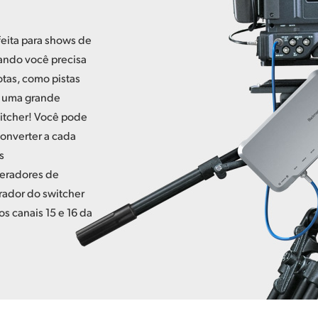
eita para shows de
uando você precisa
tas, como pistas
á uma grande
witcher! Você pode
onverter a cada
s
peradores de
ador do switcher
 canais 15 e 16 da