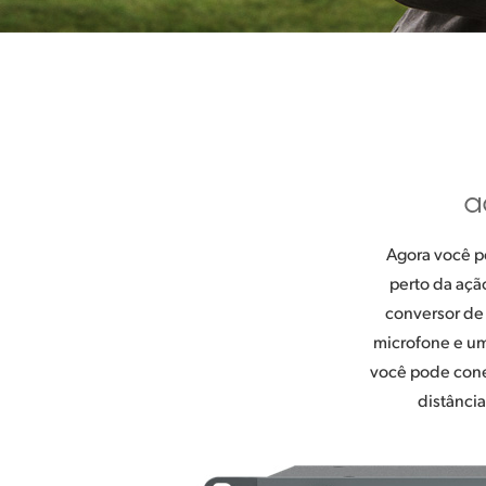
a
Agora você p
perto da aç
conversor de 
microfone e um
você pode cone
distância