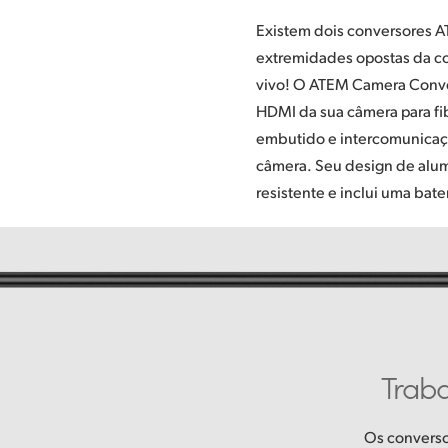
Existem dois conversores AT
para maior portabilidade. Já o
extremidades opostas da c
rack do ATEM Studio Conv
vivo! O ATEM Camera Conver
bidirecionais de fibra ó
HDMI da sua câmera para fi
conectar múltiplos convers
embutido e intercomunicaçã
entrada de fibra óptica para
câmera. Seu design de alum
resistente e inclui uma bate
Traba
Os convers