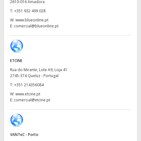
Netherlands
2610-016 Amadora
T:
+351 932 499 028
New Zealand
W:
www.blueonline.pt
E:
comercial@blueonline.pt
Norway
Poland
Portugal
ETCINE
Singapore
Rua do Mirante, Lote A9, Loja 41
2745-374 Queluz - Portugal
South Africa
T:
+351 214356084
W:
www.etcine.pt
Spain
E:
comercial@etcine.pt
Sweden
Chinese Taipei
VANTeC - Porto
Turkey