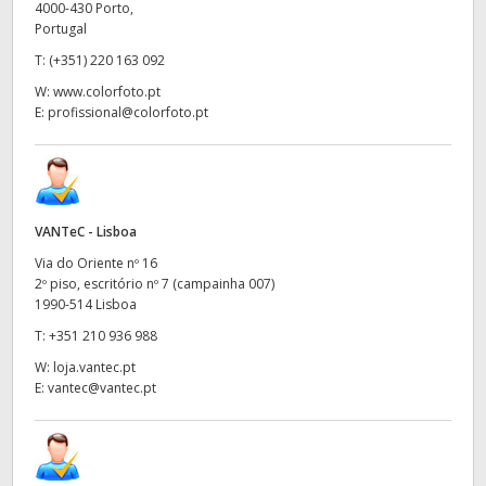
4000-430 Porto,
Portugal
T:
(+351) 220 163 092
W:
www.colorfoto.pt
E:
profissional@colorfoto.pt
VANTeC - Lisboa
Via do Oriente nº 16
2º piso, escritório nº 7 (campainha 007)
1990-514 Lisboa
T:
+351 210 936 988
W:
loja.vantec.pt
E:
vantec@vantec.pt