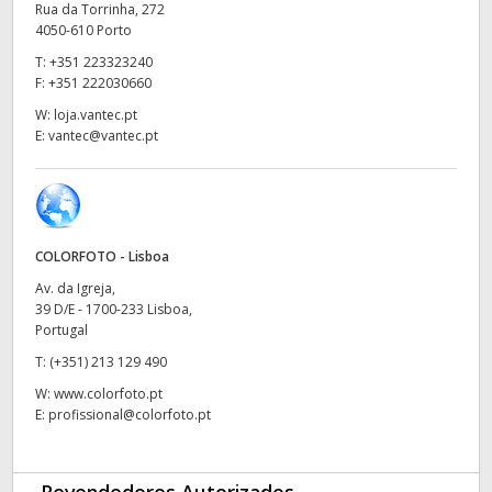
Rua da Torrinha, 272
UAE
4050-610 Porto
T:
+351 223323240
Ukraine
F:
+351 222030660
W:
loja.vantec.pt
United Kingdom
E:
vantec@vantec.pt
United States
COLORFOTO - Lisboa
Av. da Igreja,
39 D/E - 1700-233 Lisboa,
Portugal
T:
(+351) 213 129 490
W:
www.colorfoto.pt
E:
profissional@colorfoto.pt