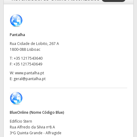
Finland
Especificações
France
Germany
Pantalha
Rua Cidade de Lobito, 267 A
Hong Kong SAR, China
1800-088 Lisboac
T:
+35 1217543640
India
F:
+35 1217543649
Italy
W:
www.pantalha.pt
E:
geral@pantalha.pt
Japan
Korea
Mexico
BlueOnline (Nome Código Blue)
Edifício Stern
Malaysia
Rua Alfredo da Silvia nº8 A
3ºG Quinta Grande - Alfragide