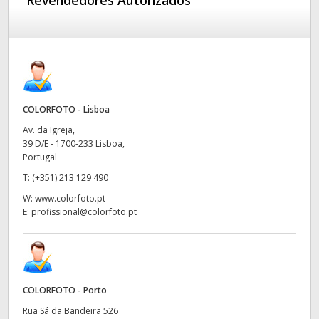
Revendedores Autorizados
COLORFOTO - Lisboa
Av. da Igreja,
39 D/E - 1700-233 Lisboa,
Portugal
T:
(+351) 213 129 490
W:
www.colorfoto.pt
E:
profissional@colorfoto.pt
COLORFOTO - Porto
Rua Sá da Bandeira 526