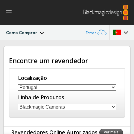
Como Comprar
Entrar
Cinema Camera
Argentina
Encontre um revendedor
Australia
Design
Austria
Localização
Acessórios
Brazil
Blackmagic OS
Linha de Produtos
Canada
Blackmagic RAW
China
Denmark
Galeria
Revendedores Online Autorizados
Ver mais