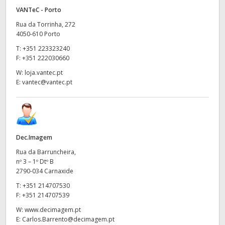
VANTeC - Porto
Rua da Torrinha, 272
4050-610 Porto
T:
+351 223323240
F:
+351 222030660
W:
loja.vantec.pt
E:
vantec@vantec.pt
Dec.Imagem
Rua da Barruncheira,
nº 3 – 1º Dtº B
2790-034 Carnaxide
T:
+351 214707530
F:
+351 214707539
W:
www.decimagem.pt
E:
Carlos.Barrento@decimagem.pt