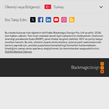
Ofislerimiz
Finland
Video Format Çevirici
Ülkenizi veya Bölgenizi:
Turkey
ATEM Mic Converter
Hakkımızda
Yayın Çeviricileri
İş Ortaklarımız
France
Görüntüleme
Lütfen Ülkenizi veya Bölgenizi Seçiniz
Bizi Takip Edin:
Medya
Galeri
Ağ Depolama
Germany
MultiView
Argentina
Bu sitede bulunan tüm öğelerin telif hakkı Blackmagic Design Pty. Ltd’ye aittir. 2026,
Yönlendirici ve Dağıtıcılar
Teknik
Hong Kong SAR, China
tüm hakları saklıdır.
Tüm ticari markalar kendi ilgili sahiplerinin mülkiyetidir. Üreticinin
önerdiği perakende fiyata (MSRP), yerel ithalat vergileri dahildir. KDV ve yurtiçi kargo
Yayın ve kodlama
Australia
ücretleri hariçtir. Bu site, sitemizi ziyaret etmiş kişilere, üçüncü parti websitelerinde
tanıtım yapmak için, yeniden pazarlama (remarketing) hizmetleri kullanmaktadır.
India
İstediğiniz zaman çerez ayarlanızı değiştirerek, bu tanıtımlardan vazgeçebilirsiniz.
Gizlilik İlkemizi Okuyun
Austria
Italy
Brazil
Japan
Canada
Korea
China
Mexico
Malaysia
Denmark