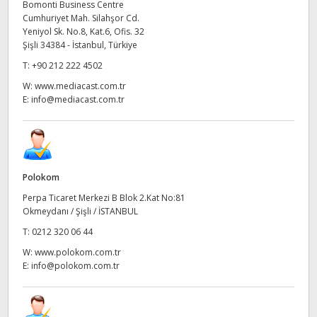
Netherlands
Bomonti Business Centre
Cumhuriyet Mah. Silahşor Cd.
New Zealand
Yeniyol Sk. No.8, Kat.6, Ofis. 32
Şişli 34384 - İstanbul, Türkiye
Norway
T:
+90 212 222 4502
W:
www.mediacast.com.tr
Poland
E:
info@mediacast.com.tr
Portugal
Singapore
Polokom
South Africa
Perpa Ticaret Merkezi B Blok 2.Kat No:81
Okmeydanı / Şişli / İSTANBUL
Spain
T:
0212 320 06 44
Sweden
W:
www.polokom.com.tr
E:
info@polokom.com.tr
Chinese Taipei
Turkey