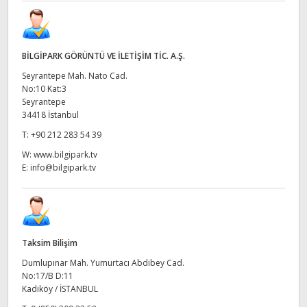
BİLGİPARK GÖRÜNTÜ VE İLETİŞİM TİC. A.Ş.
Seyrantepe Mah. Nato Cad.
No:10 Kat:3
Seyrantepe
34418 İstanbul
T:
+90 212 283 54 39
W:
www.bilgipark.tv
E:
info@bilgipark.tv
Taksim Bilişim
Dumlupınar Mah. Yumurtacı Abdibey Cad.
No:17/B D:11
Kadıköy / İSTANBUL