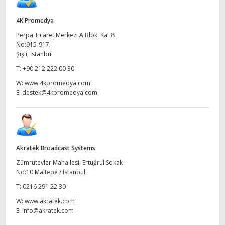
4K Promedya
Perpa Ticaret Merkezi A Blok. Kat 8
No:915-917,
Şişli, İstanbul
T:
+90 212 222 00 30
W:
www.4kpromedya.com
E:
destek@4kpromedya.com
Akratek Broadcast Systems
Zümrütevler Mahallesi, Ertuğrul Sokak
No:10 Maltepe / İstanbul
T:
0216 291 22 30
W:
www.akratek.com
E:
info@akratek.com