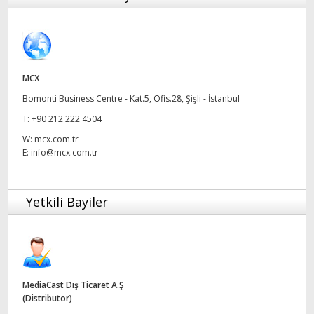
Finland
France
Germany
MCX
Bomonti Business Centre - Kat.5, Ofis.28, Şişli - İstanbul
Hong Kong SAR, China
T:
+90 212 222 4504
India
W:
mcx.com.tr
E:
info@mcx.com.tr
Italy
Japan
Yetkili Bayiler
Korea
Mexico
Malaysia
MediaCast Dış Ticaret A.Ş
(Distributor)