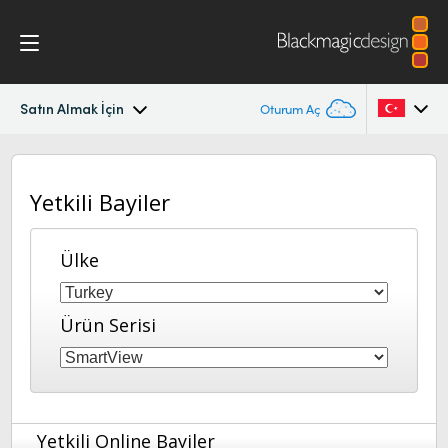
Satın Almak İçin
Oturum Aç
SmartView
Argentina
Yetkili Bayiler
Australia
Tasarım
Austria
Ülke
İş Akışı
Brazil
Skoplar
Ürün Serisi
Canada
Kurulum
China
Denmark
Teknik
Yetkili Online Bayiler