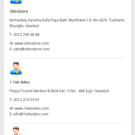
UAE
Oktostore
Kemankeş Karamustafa Paşa Mah. Mumhane Cd. No:42/4 Tophane,
Ukraine
Beyoğlu, İstanbul
United Kingdom
T:
0212 293 48 88
W:
www.oktostore.com
United States
E:
satis@oktostore.com
1 Tek Video
Perpa Ticaret Merkezi B Blok Kat : 5 No : 488 Şişli / İstanbul
T:
0212 210 59 01
W:
www.1tekvideo.com
E:
info@1tekvideo.com