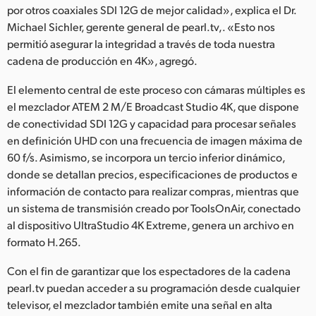
Netherlands
por otros coaxiales SDI 12G de mejor calidad», explica el Dr.
Michael Sichler, gerente general de pearl.tv,. «Esto nos
New Zealand
permitió asegurar la integridad a través de toda nuestra
cadena de producción en 4K», agregó.
Norway
El elemento central de este proceso con cámaras múltiples es
Poland
el mezclador ATEM 2 M/E Broadcast Studio 4K, que dispone
de conectividad SDI 12G y capacidad para procesar señales
Portugal
en definición UHD con una frecuencia de imagen máxima de
Singapore
60 f/s. Asimismo, se incorpora un tercio inferior dinámico,
donde se detallan precios, especificaciones de productos e
South Africa
información de contacto para realizar compras, mientras que
un sistema de transmisión creado por ToolsOnAir, conectado
España
al dispositivo UltraStudio 4K Extreme, genera un archivo en
formato H.265.
Sweden
Con el fin de garantizar que los espectadores de la cadena
Chinese Taipei
pearl.tv puedan acceder a su programación desde cualquier
televisor, el mezclador también emite una señal en alta
Turkey