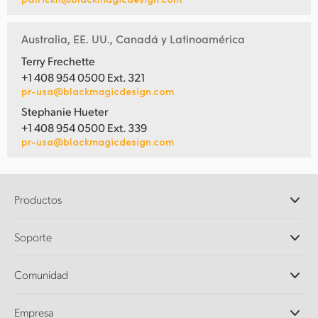
Australia, EE. UU., Canadá y Latinoamérica
Terry Frechette
+1 408 954 0500 Ext. 321
pr-usa@blackmagicdesign.com
Stephanie Hueter
+1 408 954 0500 Ext. 339
pr-usa@blackmagicdesign.com
Productos
Cámaras profesionales
Soporte
DaVinci Resolve y Fusion
Mezcladores ATEM
Distribuidores
Comunidad
Ultimatte
Centro de soporte técnico
Grabadores digitales
Contáctanos
Comunidad Splice
Empresa
Captura y reproducción