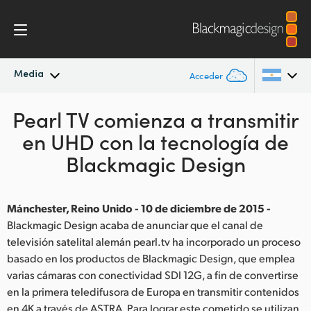
Media
Acceder
Pearl TV comienza a transmitir
Novedades
Argentina
en UHD con la tecnología de
Australia
Archivo
Blackmagic Design
Austria
Imágenes
Brazil
Mánchester, Reino Unido - 10 de diciembre de 2015 -
Blackmagic Design acaba de anunciar que el canal de
Canada
televisión satelital alemán pearl.tv ha incorporado un proceso
basado en los productos de Blackmagic Design, que emplea
China
varias cámaras con conectividad SDI 12G, a fin de convertirse
en la primera teledifusora de Europa en transmitir contenidos
Denmark
en 4K a través de ASTRA. Para lograr este cometido se utilizan