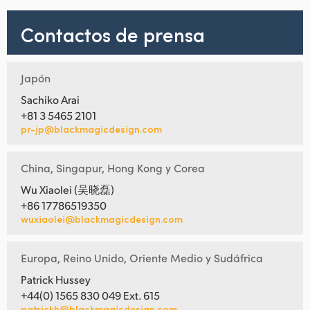
Contactos de prensa
Japón
Sachiko Arai
+81 3 5465 2101
pr-jp@blackmagicdesign.com
China, Singapur, Hong Kong y Corea
Wu Xiaolei (吴晓磊)
+86 17786519350
wuxiaolei@blackmagicdesign.com
Europa, Reino Unido, Oriente Medio y Sudáfrica
Patrick Hussey
+44(0) 1565 830 049 Ext. 615
patrickh@blackmagicdesign.com