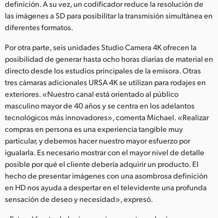
definición. A su vez, un codificador reduce la resolución de
UAE
las imágenes a SD para posibilitar la transmisión simultánea en
diferentes formatos.
Ukraine
Por otra parte, seis unidades Studio Camera 4K ofrecen la
United Kingdom
posibilidad de generar hasta ocho horas diarias de material en
directo desde los estudios principales de la emisora. Otras
United States
tres cámaras adicionales URSA 4K se utilizan para rodajes en
exteriores. «Nuestro canal está orientado al público
masculino mayor de 40 años y se centra en los adelantos
tecnológicos más innovadores», comenta Michael. «Realizar
compras en persona es una experiencia tangible muy
particular, y debemos hacer nuestro mayor esfuerzo por
igualarla. Es necesario mostrar con el mayor nivel de detalle
posible por qué el cliente debería adquirir un producto. El
hecho de presentar imágenes con una asombrosa definición
en HD nos ayuda a despertar en el televidente una profunda
sensación de deseo y necesidad», expresó.