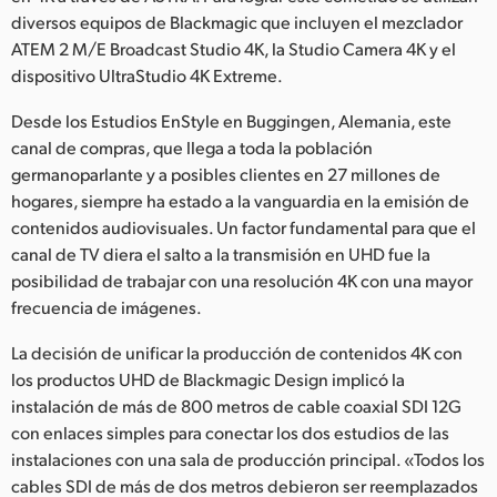
diversos equipos de Blackmagic que incluyen el mezclador
Finland
ATEM 2 M/E Broadcast Studio 4K, la Studio Camera 4K y el
France
dispositivo UltraStudio 4K Extreme.
Germany
Desde los Estudios EnStyle en Buggingen, Alemania, este
canal de compras, que llega a toda la población
Hong Kong SAR, China
germanoparlante y a posibles clientes en 27 millones de
hogares, siempre ha estado a la vanguardia en la emisión de
India
contenidos audiovisuales. Un factor fundamental para que el
canal de TV diera el salto a la transmisión en UHD fue la
Italy
posibilidad de trabajar con una resolución 4K con una mayor
frecuencia de imágenes.
Japan
La decisión de unificar la producción de contenidos 4K con
Korea
los productos UHD de Blackmagic Design implicó la
Mexico
instalación de más de 800 metros de cable coaxial SDI 12G
con enlaces simples para conectar los dos estudios de las
Malaysia
instalaciones con una sala de producción principal. «Todos los
cables SDI de más de dos metros debieron ser reemplazados