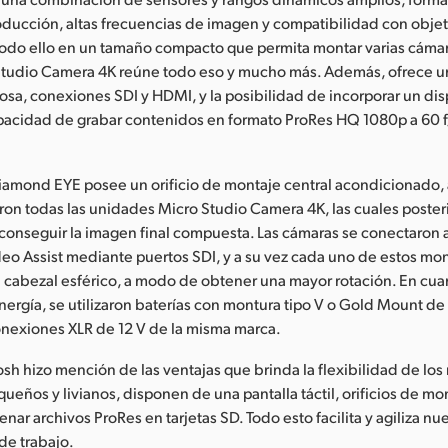
producción, altas frecuencias de imagen y compatibilidad con obje
todo ello en un tamaño compacto que permita montar varias cámara
tudio Camera 4K reúne todo eso y mucho más. Además, ofrece u
a, conexiones SDI y HDMI, y la posibilidad de incorporar un dis
apacidad de grabar contenidos en formato ProRes HQ 1080p a 60 f
iamond EYE posee un orificio de montaje central acondicionado, 
ron todas las unidades Micro Studio Camera 4K, las cuales poste
 conseguir la imagen final compuesta. Las cámaras se conectaron a
deo Assist mediante puertos SDI, y a su vez cada uno de estos mon
cabezal esférico, a modo de obtener una mayor rotación. En cuan
nergía, se utilizaron baterías con montura tipo V o Gold Mount de
onexiones XLR de 12 V de la misma marca.
 Josh hizo mención de las ventajas que brinda la flexibilidad de l
ueños y livianos, disponen de una pantalla táctil, orificios de mon
ar archivos ProRes en tarjetas SD. Todo esto facilita y agiliza nu
de trabajo.