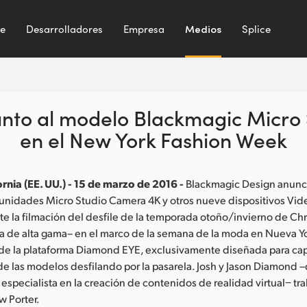
te
Desarrolladores
Empresa
Medios
Splice
junto al modelo Blackmagic Micr
en el New York Fashion Week
rnia (EE. UU.) - 15 de marzo de 2016 -
Blackmagic Design anunci
nidades Micro Studio Camera 4K y otros nueve dispositivos Vide
nte la filmación del desfile de la temporada otoño/invierno de Ch
a de alta gama– en el marco de la semana de la moda en Nueva Yo
 de la plataforma Diamond EYE, exclusivamente diseñada para ca
e las modelos desfilando por la pasarela. Josh y Jason Diamond 
pecialista en la creación de contenidos de realidad virtual− tra
w Porter.