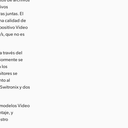
tivos
s juntas. El
na calidad de
positivo Video
/s, que no es
a través del
riormente se
 los
itores se
to al
 Switronix y dos
os modelos Video
taje, y
estro