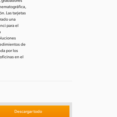
, grabadores
inematográfica,
n. Las tarjetas
erado una
nci para el
a
oluciones
cedimientos de
da por los
ficinas en el
Descargar todo