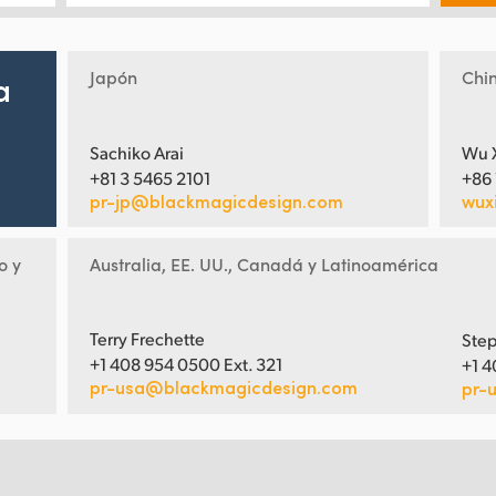
Japón
Chi
a
Sachiko Arai
Wu 
+81 3 5465 2101
+86
pr-jp@blackmagicdesign.com
wux
o y
Australia, EE. UU., Canadá y Latinoamérica
Terry Frechette
Step
+1 408 954 0500 Ext. 321
+1 4
pr-usa@blackmagicdesign.com
pr-