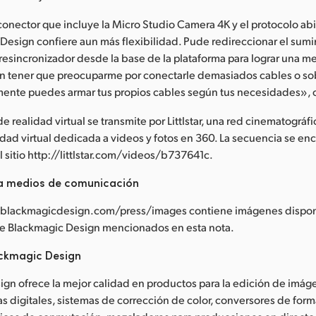
conector que incluye la Micro Studio Camera 4K y el protocolo abi
Design confiere aun más flexibilidad. Pude redireccionar el sumi
 resincronizador desde la base de la plataforma para lograr una me
sin tener que preocuparme por conectarle demasiados cables o so
mente puedes armar tus propios cables según tus necesidades», 
e realidad virtual se transmite por Littlstar, una red cinematográfi
idad virtual dedicada a videos y fotos en 360. La secuencia se en
l sitio http://littlstar.com/videos/b737641c.
a medios de comunicación
blackmagicdesign.com/press/images contiene imágenes dispon
de Blackmagic Design mencionados en esta nota.
ckmagic Design
gn ofrece la mejor calidad en productos para la edición de imág
s digitales, sistemas de corrección de color, conversores de form