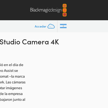
Acceder
o Studio Camera 4K
ó en el día de
o Assist se
romat –la marca
rk. Las cámaras
ptar imágenes
–de la empresa
bajaron junto al