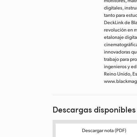
monitores, mat
digitales, inst
tanto para estud
DeckLink de Bla
revolución en m
etalonaje digit
cinematográfica
innovadoras qu
trabajo para pr
ingenieros y ed
Reino Unido, Es
www.blackmag
Descargas disponibles
Descargar nota (PDF)