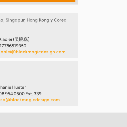
na, Singapur, Hong Kong y Corea
Xiaolei (吴晓磊)
 17786519350
iaolei@blackmagicdesign.com
hanie Hueter
08 954 0500 Ext. 339
usa@blackmagicdesign.com