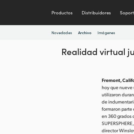
Productos
Distribuidores
Sopor
Novedades
Imágenes
Archivo
Realidad virtual 
Fremont, Califo
hoy que nueve u
utilizaron dura
de indumentari
formaron parte
en 360 grados d
SUPERSPHERE, es
director Winslo