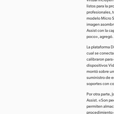
listos para la 
profesionales, 
modelo Micro S
imagen asombros
Assist con la c
poco», agregó.
La plataforma D
cual se conecta
calibraron para
dispositivos Vi
montó sobre un 
suministro de e
soportes con c
Por otra parte,
Assist. «Son peq
permiten almacen
procedimiento 