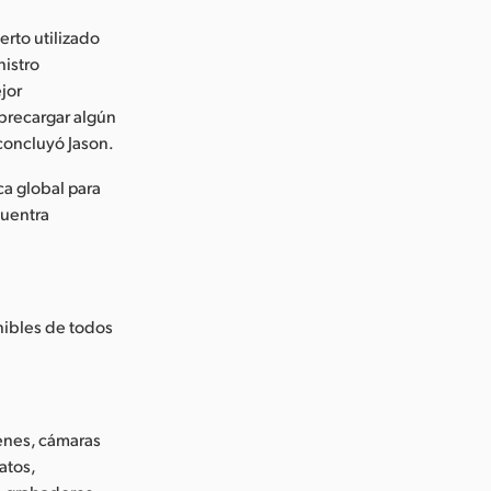
erto utilizado
nistro
jor
brecargar algún
concluyó Jason.
ca global para
cuentra
ibles de todos
enes, cámaras
atos,