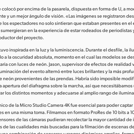
e colocó por encima de la pasarela, dispuesta en forma de U, a m
ente y un mejor ángulo de visión. «Las imágenes se registraron de
e los espectadores no solo sintieran que estaban presentes en el 
sumergieran en la experiencia de estar rodeados de periodistas 
roductor del proyecto.
uvo inspirada en la luz y la luminiscencia. Durante el desfile, la 
lo a la oscuridad absoluta, momento en el cual las modelos se de
aria con luces de neón. Jason, supervisor de efectos de realidad v
uminación del evento alternó entre luces brillantes y la más pro
e neón provenientes de las prendas. Habría sido imposible modifi
la apertura del diafragma sobre la marcha, así que necesitábamos
rar los distintos momentos y adecuarse al amplio rango de ilumin
ico de la Micro Studio Camera 4K fue esencial para poder captar
s en una misma toma. Filmamos en formato ProRes de 10 bits a 10
sensores de las cámaras pudieran recolectar la mayor cantidad de
s de las cualidades más buscadas para la filmación de escenas d
n una combinación de sensores y rangos dinámicos amplios, forma