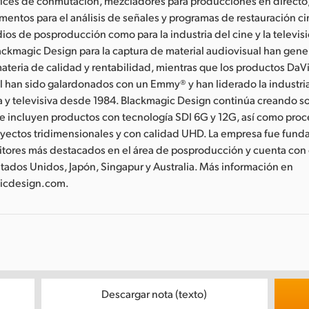
rices de conmutación, mezcladores para producciones en directo
rumentos para el análisis de señales y programas de restauración c
ios de posproducción como para la industria del cine y la televisió
ckmagic Design para la captura de material audiovisual han gen
ateria de calidad y rentabilidad, mientras que los productos DaVi
al han sido galardonados con un Emmy® y han liderado la industri
 y televisiva desde 1984. Blackmagic Design continúa creando s
e incluyen productos con tecnología SDI 6G y 12G, así como pro
oyectos tridimensionales y con calidad UHD. La empresa fue funda
itores más destacados en el área de posproducción y cuenta con o
tados Unidos, Japón, Singapur y Australia. Más información en
icdesign.com.
Descargar nota (texto)