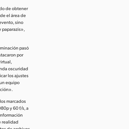
odo de obtener
sde el área de
evento, sino
y paparazis»,
iluminación pasó
stacaron por
irtual,
funda oscuridad
car los ajustes
 un equipo
ación».
 los marcados
80p y 60 f/s, a
 información
e realidad
tos de archivos