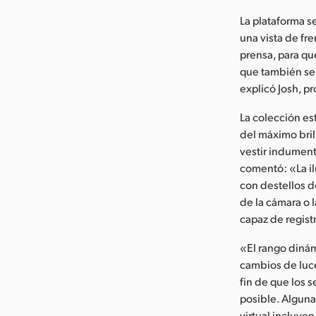
La plataforma s
una vista de fr
prensa, para qu
que también se 
explicó Josh, p
La colección est
del máximo bril
vestir indument
comentó: «La il
con destellos d
de la cámara o 
capaz de regist
«El rango dinám
cambios de luce
fin de que los 
posible. Alguna
virtual incluye