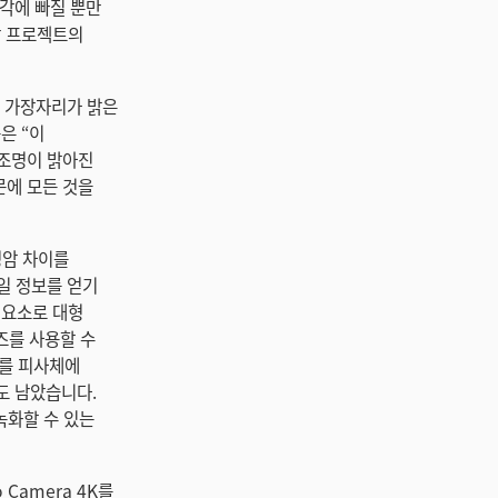
각에 빠질 뿐만
당 프로젝트의
여 가장자리가 밝은
은 “이
 조명이 밝아진
문에 모든 것을
 명암 차이를
일 정보를 얻기
성 요소로 대형
즈를 사용할 수
라를 피사체에
고도 남았습니다.
에 녹화할 수 있는
 Camera 4K를