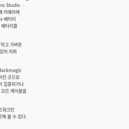
o Studio
함께 카메라에
ix 배터리
트 배터리를
 “작고 가벼운
 있어 저희
ackmagic
떨어진 곳으로
일이 집중되거나
의 모든 케이블을
네트워크인
방문해 볼 수 있다.