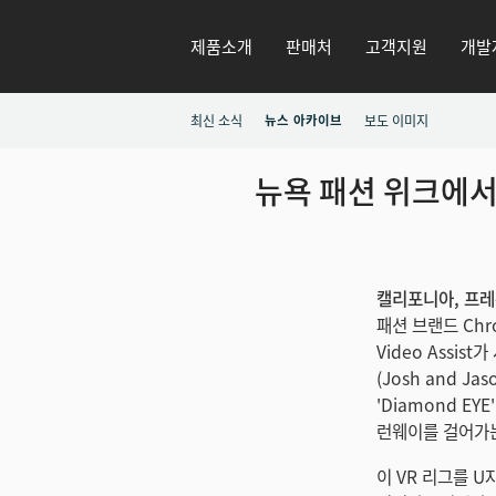
제품소개
판매처
고객지원
개발
최신 소식
뉴스 아카이브
보도 이미지
뉴욕 패션 위크에서 
캘리포니아, 프레몬트
패션 브랜드 Chro
Video Assis
(Josh and J
'Diamond EYE
런웨이를 걸어가는
이 VR 리그를 