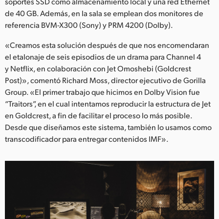
Netherlands
soportes SSD como almacenamiento local y una red Ethernet
de 40 GB. Además, en la sala se emplean dos monitores de
New Zealand
referencia BVM-X300 (Sony) y PRM 4200 (Dolby).
Norway
«Creamos esta solución después de que nos encomendaran
el etalonaje de seis episodios de un drama para Channel 4
Poland
y Netflix, en colaboración con Jet Omoshebi (Goldcrest
Post)», comentó Richard Moss, director ejecutivo de Gorilla
Portugal
Group. «El primer trabajo que hicimos en Dolby Vision fue
“Traitors”, en el cual intentamos reproducir la estructura de Jet
Singapore
en Goldcrest, a fin de facilitar el proceso lo más posible.
Desde que diseñamos este sistema, también lo usamos como
South Africa
transcodificador para entregar contenidos IMF».
España
Sweden
Chinese Taipei
Turkey