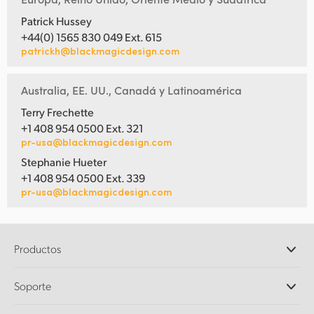
Patrick Hussey
+44(0) 1565 830 049 Ext. 615
patrickh@blackmagicdesign.com
Australia, EE. UU., Canadá y Latinoamérica
Terry Frechette
+1 408 954 0500 Ext. 321
pr-usa@blackmagicdesign.com
Stephanie Hueter
+1 408 954 0500 Ext. 339
pr-usa@blackmagicdesign.com
Productos
Cámaras profesionales
Soporte
DaVinci Resolve y Fusion
Mezcladores ATEM
Distribuidores