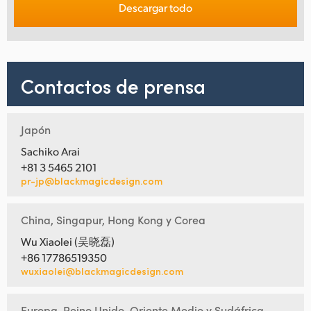
Descargar todo
Contactos de prensa
Japón
Sachiko Arai
+81 3 5465 2101
pr-jp@blackmagicdesign.com
China, Singapur, Hong Kong y Corea
Wu Xiaolei (吴晓磊)
+86 17786519350
wuxiaolei@blackmagicdesign.com
Europa, Reino Unido, Oriente Medio y Sudáfrica