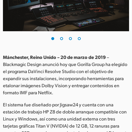
Finland
France
Germany
Hong Kong SAR, China
India
Mánchester, Reino Unido – 20 de marzo de 2019
–
Blackmagic Design anunció hoy que Gorilla Group ha elegido
Italy
el programa DaVinci Resolve Studio con el objetivo de
expandir sus instalaciones, incorporando herramientas para
Japan
etalonar imágenes Dolby Vision y entregar contenidos en
formato IMF para Netflix.
Korea
El sistema fue diseñado por Jigsaw24 y cuenta con una
Mexico
estación de trabajo HP Z8 de doble arranque compatible con
Linux y Windows, así como una unidad externa con tres
Malaysia
tarjetas gráficas Titan V (NVIDIA) de 12 GB, 12 ranuras para