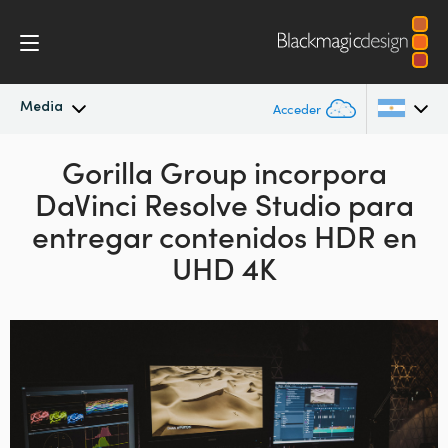
Media
Acceder
Novedades
Gorilla Group incorpora
Argentina
DaVinci Resolve Studio para
Australia
Archivo
entregar contenidos HDR en
Austria
UHD 4K
Imágenes
Brazil
Canada
China
Denmark