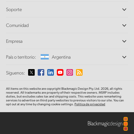
Cámaras profesionales
Soporte
DaVinci Resolve y Fusion
Mezcladores ATEM
Distribuidores
Comunidad
Ultimatte
Centro de soporte técnico
Grabadores digitales
Contáctanos
Comunidad Splice
Empresa
Captura y reproducción
Escáner Cintel
Oficinas
Conversión de formatos
País o territorio:
Argentina
Perfil empresarial
Conversores profesionales
Colaboradores
Supervisión
Selecciona un país o territorio
Síguenos:
Medios
Almacenamiento en redes
MultiView
Argentina
All items on this website are copyright Blackmagic Design Pty. Ltd. 2026, all rights
Direccionamiento y distribución
reserved. All trademarks
are property
of their respective owners. MSRP includes
duties, but excludes sales tax and shipping costs.
This website uses remarketing
Transmisión y codificación
Australia
services to advertise on third party websites to previous visitors to our site.
You can
opt out at any time by changing cookie settings.
Política de privacidad
Austria
Brazil