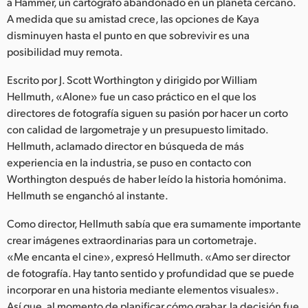
Netherlands
a Hammer, un cartógrafo abandonado en un planeta cercano.
A medida que su amistad crece, las opciones de Kaya
New Zealand
disminuyen hasta el punto en que sobrevivir es una
posibilidad muy remota.
Norway
Escrito por J. Scott Worthington y dirigido por William
Poland
Hellmuth, «Alone» fue un caso práctico en el que los
directores de fotografía siguen su pasión por hacer un corto
Portugal
con calidad de largometraje y un presupuesto limitado.
Hellmuth, aclamado director en búsqueda de más
Singapore
experiencia en la industria, se puso en contacto con
Worthington después de haber leído la historia homónima.
South Africa
Hellmuth se enganchó al instante.
España
Como director, Hellmuth sabía que era sumamente importante
Sweden
crear imágenes extraordinarias para un cortometraje.
«Me encanta el cine», expresó Hellmuth. «Amo ser director
Chinese Taipei
de fotografía. Hay tanto sentido y profundidad que se puede
incorporar en una historia mediante elementos visuales».
Turkey
Así que, al momento de planificar cómo grabar, la decisión fue