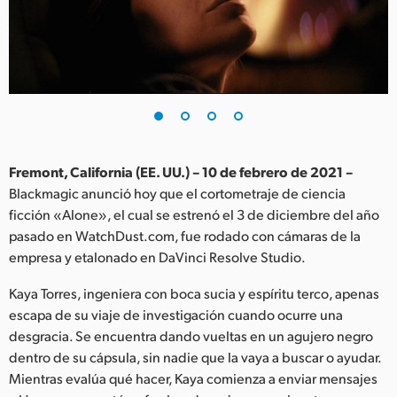
Finland
France
Germany
Hong Kong SAR, China
India
Fremont, California (EE. UU.) – 10 de febrero de 2021 –
Blackmagic anunció hoy que el cortometraje de ciencia
Italy
ficción «Alone», el cual se estrenó el 3 de diciembre del año
pasado en WatchDust.com, fue rodado con cámaras de la
Japan
empresa y etalonado en DaVinci Resolve Studio.
Korea
Kaya Torres, ingeniera con boca sucia y espíritu terco, apenas
escapa de su viaje de investigación cuando ocurre una
Mexico
desgracia. Se encuentra dando vueltas en un agujero negro
dentro de su cápsula, sin nadie que la vaya a buscar o ayudar.
Malaysia
Mientras evalúa qué hacer, Kaya comienza a enviar mensajes