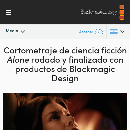
Media
Acceder
Cortometraje de ciencia ficción
Novedades
Argentina
Alone
rodado y finalizado con
Australia
Archivo
productos de Blackmagic
Austria
Design
Imágenes
Brazil
Canada
China
Denmark