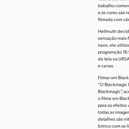
trabalho comerc
e as cores são 
filmada com câ
Hellmuth decidi
sensação mais 
nave, ele utili
programção 16:9
de tela na URSA
e cenas.
Filmar em Blac
“O Blackmagic 
Blackmagic”, ac
o filme em Blac
para os efeitos 
todas as imagen
detalhes são n
brinco com os l