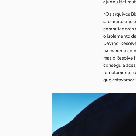
ajudou Hellmuth
“Os arquivos B
são muito efici
computadores d
o isolamento d
DaVinci Resolv
na maneira com
mas o Resolve t
conseguia aces
remotamente sua
que estávamos