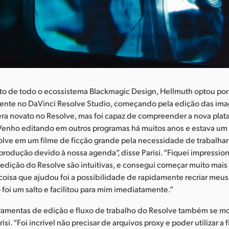
eito de todo o ecossistema Blackmagic Design, Hellmuth optou por
mente no DaVinci Resolve Studio, começando pela edição das ima
era novato no Resolve, mas foi capaz de compreender a nova plat
Venho editando em outros programas há muitos anos e estava um
solve em um filme de ficção grande pela necessidade de trabalh
produção devido à nossa agenda”, disse Parisi. “Fiquei impressi
edição do Resolve são intuitivas, e consegui começar muito mais
oisa que ajudou foi a possibilidade de rapidamente recriar meus
o foi um salto e facilitou para mim imediatamente.”
rramentas de edição e fluxo de trabalho do Resolve também se m
risi. “Foi incrível não precisar de arquivos proxy e poder utilizar a