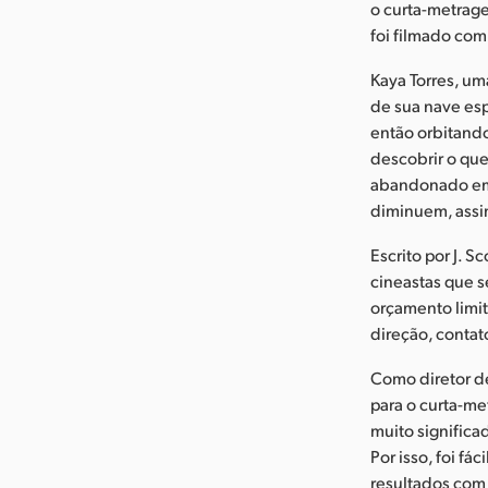
o curta-metrag
foi filmado co
Kaya Torres, u
de sua nave esp
então orbitand
descobrir o qu
abandonado em 
diminuem, assi
Escrito por J. 
cineastas que 
orçamento limit
direção, conta
Como diretor d
para o curta-me
muito significa
Por isso, foi f
resultados com