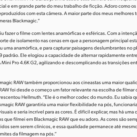
ial e em grande parte do meu trabalho de ficção. Adoro como os
reproduzidos com esta câmera. A maior parte dos meus melhores t
meras Blackmagic.”
u fazer o filme com lentes anamórficas e esféricas. Com a intenç
forte de isolamento nas cenas em que a personagem principal est
zou uma anamórfica, e para capturar paisagens deslumbrantes no p
 padrão. Ele elogiou a capacidade de alternar rapidamente entr
 Mini Pro 4.6K G2, agilizando e descomplicando as transições ent
kmagic RAW também proporcionou aos cineastas uma maior quali
RAW foi desde o começo um fator relevante na escolha de filmar
rescentou Hellmuth. “Ele é o melhor codec do mundo. Eu sabia q
kmagic RAW garantiria uma maior flexibilidade na pós, funcionar
visuais e seria incrível para as cores. É difícil explicar, mas há um
s que filmei em Blackmagic RAW que eu adoro. As cores são semp
ítidos sem serem clínicos, e essa qualidade permanece até mesm
imites da filmagem na pós.”