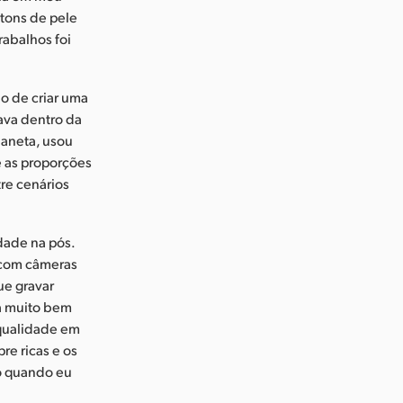
 tons de pele
rabalhos foi
ão de criar uma
ava dentro da
laneta, usou
e as proporções
re cenários
dade na pós.
 com câmeras
ue gravar
ia muito bem
a qualidade em
re ricas e os
o quando eu