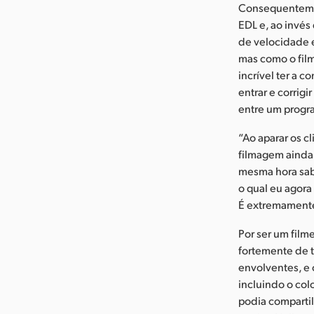
Consequentemen
EDL e, ao invés
de velocidade 
mas como o film
incrível ter a 
entrar e corrig
entre um progra
“Ao aparar os c
filmagem ainda 
mesma hora sab
o qual eu agora
É extremamente 
Por ser um film
fortemente de 
envolventes, e 
incluindo o co
podia compartil