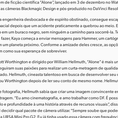
em de ficção científica “Alone”, lançado em 3 de dezembro no W
m as câmeras Blackmagic Design e pós-produzido no DaVinci Resol
ma engenheira desbocada e de espírito obstinado, consegue esca
acial depois que um acidente praticamente a quebrou ao meio. E
o em um buraco negro, sem ninguém a caminho para socorrê-la. 
e fazer, Kaya começa a enviar mensagens para Hammer, um cartóg
um planeta próximo. Conforme a amizade deles cresce, as opçõ
m como sua esperança de sobreviver.
Scott Worthington e dirigido por William Hellmuth, “Alone” é mais
seguiram suas paixões para realizar um curta-metragem de quali
ado. Hellmuth, cineasta talentoso em busca de desenvolver seu 
tou Worthington depois de ler seu conto de mesmo nome. Hellmuth
e fotografia, Hellmuth sabia que criar uma imagem convincente 
tragem. “Eu amo cinematografia, e amo trabalhar como DF. É possí
do e profundidade à uma história através de recursos visuais”, dis
ácil decidir qual pacote de câmera utilizar. “Sempre soube que pode
 a URSA Mini Pro G2. Eu já tinha usado essa câmera com frequên