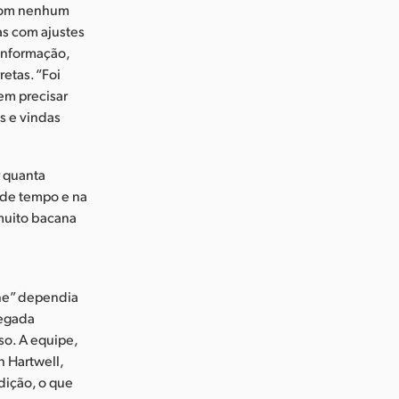
 com nenhum
as com ajustes
onformação,
retas. “Foi
em precisar
s e vindas
r quanta
 de tempo e na
muito bacana
one” dependia
pegada
so. A equipe,
 Hartwell,
dição, o que