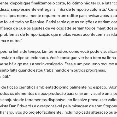
te, depois que finalizamos o corte, foi ótimo não ter que lutar
 disso, simplesmente entregar a linha de tempo ao colorista.” Cen
em clipes normalmente requerem um editor para revisar após a c
e foi editado no Resolve, Parisi sabia que as edições estariam cor
confiança de que os ajustes de velocidade seriam todos mantidos s
ir problemas de temporização que muitas vezes acontecem nas ida
ma e outro.”
lipes na linha de tempo, também adoro como você pode visualiza
resta no clipe selecionado. Você consegue ver isso bem na linha
e se há algo mais a ser investigado. Esse é um pequeno recurso 
 sinto falta quando estou trabalhando em outros programas.
útil.”
e de ficção científica ambientado principalmente no espaço, “Al
todos os elementos da pós-produção para criar um visual e uma 
o conjunto de ferramentas disponível no Resolve provou ser valio
lorista Dan Edwards e o responsável pela mixagem de som Stephen
har arquivos do projeto facilmente, incluindo cada alteração ou a