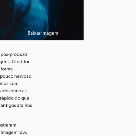
Baixar Imagem
 pós-produzir
gens. O editor
aforma
 pouco nervoso
armos com
onado como as
 rápido do que
 antigos atalhos
ostraram
 filmagem raw.