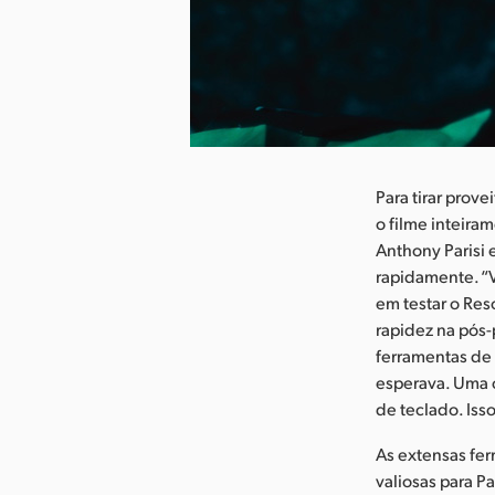
aixar Imagem
Para tirar prov
o filme inteira
Anthony Parisi 
rapidamente. “
em testar o Re
rapidez na pós-
ferramentas de 
esperava. Uma c
de teclado. Iss
As extensas fe
valiosas para Pa