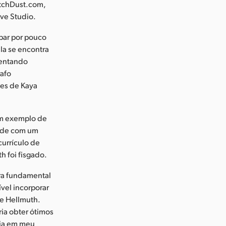
atchDust.com,
ve Studio.
par por pouco
la se encontra
Tentando
rafo
es de Kaya
 um exemplo de
dade com um
currículo de
 foi fisgado.
era fundamental
vel incorporar
se Hellmuth.
ria obter ótimos
cia em meu