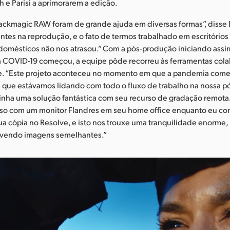
 e Parisi a aprimorarem a edição.
lackmagic RAW foram de grande ajuda em diversas formas”, disse 
entes na reprodução, e o fato de termos trabalhado em escritório
omésticos não nos atrasou.” Com a pós-produção iniciando assi
a COVID-19 começou, a equipe pôde recorreu às ferramentas cola
e. “Este projeto aconteceu no momento em que a pandemia começo
 que estávamos lidando com todo o fluxo de trabalho na nossa p
inha uma solução fantástica com seu recurso de gradação remota
so com um monitor Flandres em seu home office enquanto eu con
 cópia no Resolve, e isto nos trouxe uma tranquilidade enorme,
 vendo imagens semelhantes.”