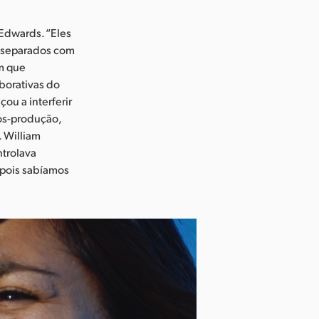
Edwards. “Eles
s separados com
m que
borativas do
u a interferir
ós-produção,
. William
trolava
 pois sabíamos