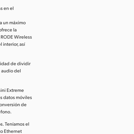
s en el
sta un máximo
ofrece la
s RODE Wireless
interior, así
lidad de dividir
e audio del
Mini Extreme
os datos móviles
 conversión de
éfono.
os. Teníamos el
to Ethernet