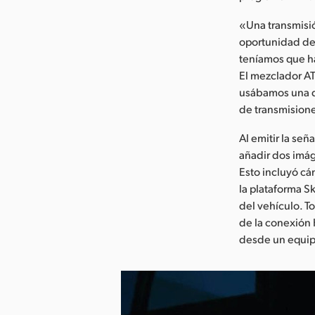
«Una transmisió
oportunidad de
teníamos que ha
El mezclador AT
usábamos una di
de transmisione
Al emitir la se
añadir dos imág
Esto incluyó cám
la plataforma S
del vehículo. T
de la conexión 
desde un equipo 