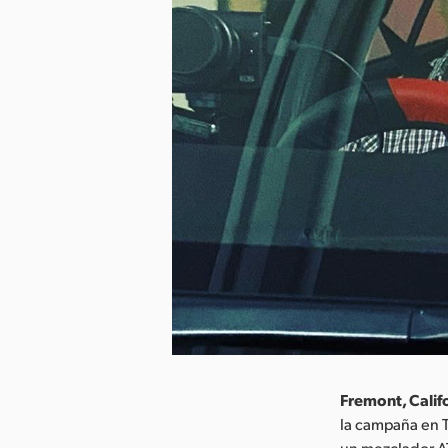
Fremont, Califo
la campaña en 
un mezclador AT