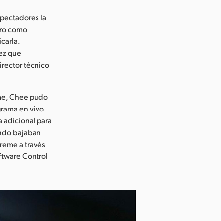
spectadores la
ero como
carla.
vez que
irector técnico
eme, Chee pudo
grama en vivo.
a adicional para
ando bajaban
treme a través
ftware Control