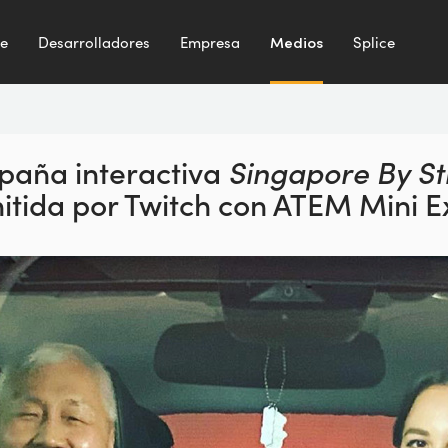
te
Desarrolladores
Empresa
Medios
Splice
aña interactiva
Singapore By S
itida
por Twitch con ATEM Mini 