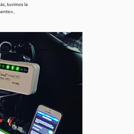
s, tuvimos la
amente»,