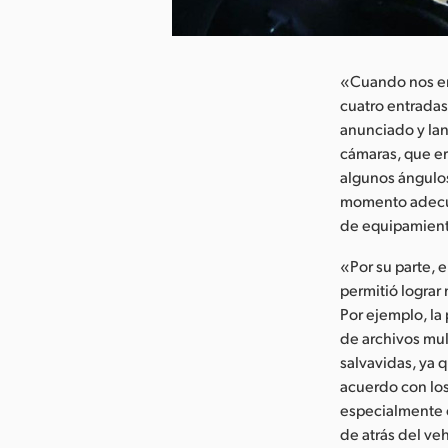
argar imagen
«Cuando nos en
cuatro entrada
anunciado y lan
cámaras, que e
algunos ángulos
momento adecua
de equipamient
«Por su parte, 
permitió logra
Por ejemplo, la
de archivos mul
salvavidas, ya 
acuerdo con los
especialmente 
de atrás del ve