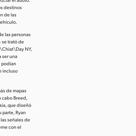
os destinos
ón de las
vehículo.
de las personas
 se trató de
A\Chiat\Day NY,
a ser una
s podían
e incluso
emás de mapas
 a cabo Breed,
sia, que diseñó
u parte, Ryan
 las señales de
eme con el