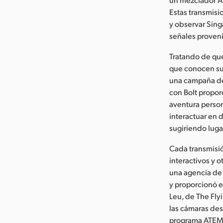
Estas transmisi
y observar Singa
señales proveni
Tratando de que
que conocen sus
una campaña de
con Bolt propor
aventura person
interactuar en 
sugiriendo luga
Cada transmisió
interactivos y o
una agencia de 
y proporcionó el
Leu, de The Fly
las cámaras des
programa ATEM 