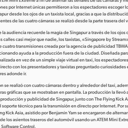
ones por Internet únicas permitieron a los espectadores escoger l
pur desde los ojos de un taxista local, gracias a que la distribuci
entes de las cuatro cámaras se realizó desde la parte trasera del 
 la audiencia recuerde la magia de Singapur a través de los ojos 
 calles casi mejor que nadie, los taxistas, «Singapore by Stream»
 cuatro transmisiones creada por la agencia de publicidad TBW
cionando ayuda a la producción fuera de la ciudad. Diseñada par
alizada en vez de un simple viaje virtual en taxi, los espectadore
directo con los presentadores y taxistas preguntado curiosidades 
res adonde ir.
n se realizó con cuatro cámaras dentro y alrededor del taxi, ad
tras gráficas que se mostraban en pantalla. La producción la llevó
producción y publicidad de Singapur, junto con The Flying Kick A
 soporte técnico para la transmisión en directo por Internet. Por s
ing Kick Asia, asistido por Benjamin Yam se encargaron de alternar
de los asientos traseros del automóvil usando un ATEM Mini Extr
Software Control.