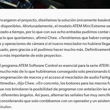
cargaron el proyecto, diseñamos la solución únicamente basánd
s disponibles. Afortunadamente, el modelo ATEM Mini Extreme se
zado a tiempo, por lo que con sus ocho entradas pudimos contar
ra lo que queríamos», afirmó Chee. «Tendríamos que haber com
 y operaciones de cámara si el nuevo mezclador no hubiera llega
do, pero gracias a él pudimos hacer mucho más. Definitivamente
o más importante de este proyecto».
el programa ATEM Software Control es esencial para la serie ATEM 
r mucho más de lo que hubiéramos conseguido solo presionando 
 programación de macros y el acceso al mezclador de audio Fairligh
timedia», dijo Chee. «En concreto, los botones para las macros 
que nos brindaron la posibilidad de programar con antelación las
 diferentes ángulos. Así pues, alternar las señales fue muy sencill
considerando que solo contábamos con un operador y un asistent
hículo».