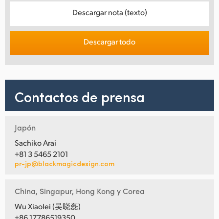
Descargar nota (texto)
Descargar todo
Contactos de prensa
Japón
Sachiko Arai
+81 3 5465 2101
pr-jp@blackmagicdesign.com
China, Singapur, Hong Kong y Corea
Wu Xiaolei (吴晓磊)
+86 17786519350