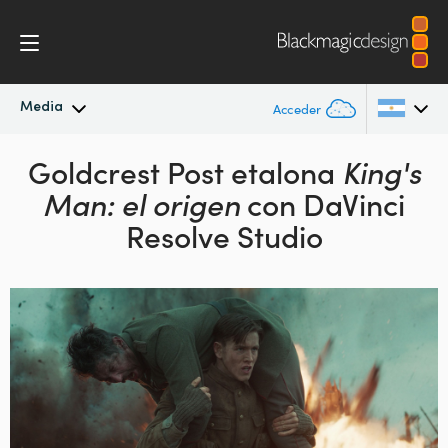
Media
Acceder
Novedades
Goldcrest Post etalona
King's
Argentina
Man: el origen
con
DaVinci
Australia
Archivo
Resolve Studio
Austria
Imágenes
Brazil
Canada
China
Denmark