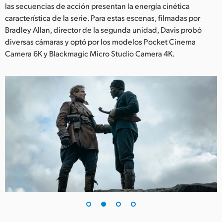
Netherlands
las secuencias de acción presentan la energía cinética
característica de la serie. Para estas escenas, filmadas por
New Zealand
Bradley Allan, director de la segunda unidad, Davis probó
diversas cámaras y optó por los modelos Pocket Cinema
Norway
Camera 6K y Blackmagic Micro Studio Camera 4K.
Poland
Portugal
Singapore
South Africa
España
Sweden
Chinese Taipei
Turkey