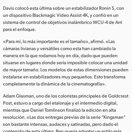
Davis colocó esta última sobre un estabilizador Ronin S, con
UAE
un dispositivo Blackmagic Video Assist 4K, y confió en un
Ukraine
sistema de control de objetivos inalámbrico WCU-4 de Arri
para el enfoque.
United Kingdom
«Para mí, lo más importante es el tamaño», afirmó. «Las
United States
cámaras livianas y versátiles como esta han cambiado la
manera en la que rodamos hoy en día, dado que pueden
situarse en lugares donde sería imposible colocar una unidad
de mayor tamaño. Los modelos de estas dimensiones pueden
instalarse en estabilizadores muy pequeños. Esto transforma
completamente la dinámica de la cinematografía».
Adam Glasman, uno de los coloristas principales de Goldcrest
Post, estuvo a cargo del etalonaje y el intermedio digital,
mientras que Daniel Tomlinson finalizó la edición en alta
resolución. «Las dos entregas previas de la serie “Kingsman”
son bastante intensas, audaces y satinadas, pero dado el
contenido de esta última, Ben quería adoptar un estilo más