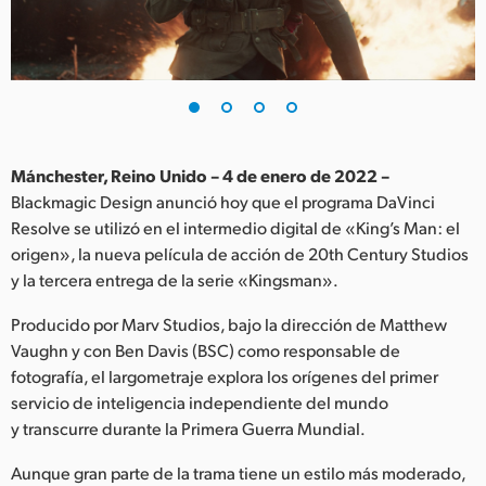
Finland
France
Germany
Hong Kong SAR, China
Mánchester, Reino Unido – 4 de enero de 2022 –
Blackmagic Design anunció hoy que el programa DaVinci
India
Resolve se utilizó en el intermedio digital de «King’s Man: el
origen», la nueva película de acción de 20th Century Studios
Italy
y la tercera entrega de la serie «Kingsman».
Japan
Producido por Marv Studios, bajo la dirección de Matthew
Korea
Vaughn y con Ben Davis (BSC) como responsable de
fotografía, el largometraje explora los orígenes del primer
Mexico
servicio de inteligencia independiente del mundo
y transcurre durante la Primera Guerra Mundial.
Malaysia
Aunque gran parte de la trama tiene un estilo más moderado,