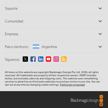
Cámaras profesionales
Soporte
DaVinci Resolve y Fusion
Mezcladores ATEM
Distribuidores
Comunidad
Ultimatte
Centro de soporte técnico
Grabadores digitales
Contáctanos
Comunidad Splice
Empresa
Captura y reproducción
Escáner Cintel
Oficinas
Conversión de formatos
País o territorio:
Argentina
Perfil empresarial
Conversores profesionales
Colaboradores
Supervisión
Selecciona un país o territorio
Síguenos:
Medios
Almacenamiento en redes
MultiView
Argentina
All items on this website are copyright Blackmagic Design Pty. Ltd. 2026, all rights
Direccionamiento y distribución
reserved. All trademarks
are property
of their respective owners. MSRP includes
duties, but excludes sales tax and shipping costs.
This website uses remarketing
Transmisión y codificación
Australia
services to advertise on third party websites to previous visitors to our site.
You can
opt out at any time by changing cookie settings.
Política de privacidad
Austria
Brazil