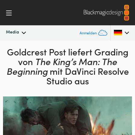
Media
Anmelden
Neueste Nachrichten
Goldcrest Post liefert Grading
Argentina
von
The King’s Man: The
Australia
Nachrichtenarchiv
Beginning
mit DaVinci Resolve
Austria
Studio aus
Pressebilder
Brazil
Canada
China
Denmark