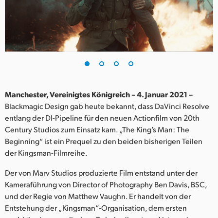
Finland
France
Germany
Hong Kong SAR, China
India
Manchester, Vereinigtes Königreich – 4. Januar 2021 –
Blackmagic Design gab heute bekannt, dass DaVinci Resolve
Italy
entlang der DI-Pipeline für den neuen Actionfilm von 20th
Century Studios zum Einsatz kam. „The King’s Man: The
Japan
Beginning“ ist ein Prequel zu den beiden bisherigen Teilen
der Kingsman-Filmreihe.
Korea
Der von Marv Studios produzierte Film entstand unter der
Mexico
Kameraführung von Director of Photography Ben Davis, BSC,
und der Regie von Matthew Vaughn. Er handelt von der
Malaysia
Entstehung der „Kingsman“-Organisation, dem ersten