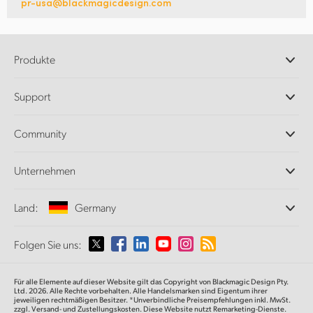
pr-usa@blackmagicdesign.com
Produkte
Professionelle Kameras
Support
DaVinci Resolve und Fusion Software
ATEM Produktionsmischer
Händler
Community
Ultimatte
Support-Center
Diskrekorder
Kontakt
Splice Community
Unternehmen
Aufzeichnung und Wiedergabe
Cintel Scanner
Büros
Norm- und Formatwandlung
Land:
Germany
Informationen über uns
Broadcasting-Konverter
Partner
Monitoring
Wählen Sie Ihr Land aus
Folgen Sie uns:
Medien
Netzwerkspeicher
MultiView
Argentina
Für alle Elemente auf dieser Website gilt das Copyright von Blackmagic Design Pty.
Signalverteilung und Distribution
Ltd. 2026. Alle Rechte vorbehalten. Alle Handelsmarken sind Eigentum ihrer
jeweiligen rechtmäßigen Besitzer. *Unverbindliche Preisempfehlungen inkl. MwSt.
Streaming und Encoding
Australia
zzgl. Versand- und Zustellungskosten. Diese Website nutzt Remarketing-Dienste.