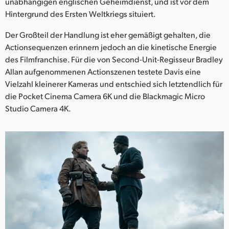
Netherlands
unabhängigen englischen Geheimdienst, und ist vor dem
Hintergrund des Ersten Weltkriegs situiert.
New Zealand
Der Großteil der Handlung ist eher gemäßigt gehalten, die
Norway
Actionsequenzen erinnern jedoch an die kinetische Energie
des Filmfranchise. Für die von Second-Unit-Regisseur Bradley
Poland
Allan aufgenommenen Actionszenen testete Davis eine
Vielzahl kleinerer Kameras und entschied sich letztendlich für
Portugal
die Pocket Cinema Camera 6K und die Blackmagic Micro
Studio Camera 4K.
Singapore
South Africa
Spain
Sweden
Chinese Taipei
Turkey