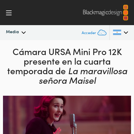
Media
Acceder
Novedades
Cámara URSA Mini Pro 12K
Argentina
presente en la
cuarta
Australia
Archivo
temporada
de
La maravillosa
Austria
señora Maisel
Imágenes
Brazil
Canada
China
Denmark