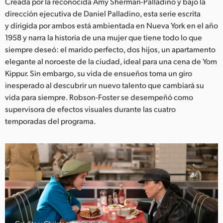
Netherlands
Creada por la reconocida Amy Sherman-Palladino y bajo la
dirección ejecutiva de Daniel Palladino, esta serie escrita
New Zealand
y dirigida por ambos está ambientada en Nueva York en el año
1958 y narra la historia de una mujer que tiene todo lo que
Norway
siempre deseó: el marido perfecto, dos hijos, un apartamento
elegante al noroeste de la ciudad, ideal para una cena de Yom
Poland
Kippur. Sin embargo, su vida de ensueños toma un giro
inesperado al descubrir un nuevo talento que cambiará su
Portugal
vida para siempre. Robson-Foster se desempeñó como
Singapore
supervisora de efectos visuales durante las cuatro
temporadas del programa.
South Africa
España
Sweden
Chinese Taipei
Turkey