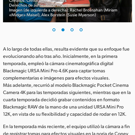
Créditos: Christopher Saunders
Derechos de autor: Prime Video
UAE
Imagen (de izquierda a derecha): Rachel Brosnahan (Miriam
«Midge» Maisel), Alex Borstein (Susie Myerson)
Ukraine
United Kingdom
United States
A lo largo de todas ellas, resulta evidente que su enfoque fue
evolucionando año tras año. Inicialmente, en la primera
temporada, empleó la cámara cinematográfica digital
Blackmagic URSA Mini Pro 4.6K para captar tomas
complementarias e imágenes para efectos visuales.
Más adelante, recurrió al modelo Blackmagic Pocket Cinema
Camera 4K para las temporadas siguientes, mientras que en la
cuarta temporada decidió grabar contenidos en formato
Blackmagic RAW de la mano de una unidad URSA Mini Pro
12K, en vista de su flexibilidad y capacidad de rodar en 12K.
En la temporada más reciente, el equipo utilizó la cámara a fin
de registrar tomas para efectos visuales en la noria de Coney