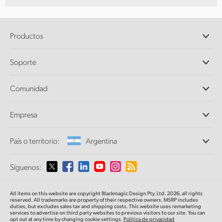
Productos
Cámaras profesionales
Soporte
DaVinci Resolve y Fusion
Mezcladores ATEM
Distribuidores
Comunidad
Ultimatte
Centro de soporte técnico
Grabadores digitales
Contáctanos
Comunidad Splice
Empresa
Captura y reproducción
Escáner Cintel
Oficinas
Conversión de formatos
País o territorio:
Argentina
Perfil empresarial
Conversores profesionales
Colaboradores
Supervisión
Selecciona un país o territorio
Síguenos:
Medios
Almacenamiento en redes
MultiView
Argentina
All items on this website are copyright Blackmagic Design Pty. Ltd. 2026, all rights
Direccionamiento y distribución
reserved. All trademarks
are property
of their respective owners. MSRP includes
duties, but excludes sales tax and shipping costs.
This website uses remarketing
Transmisión y codificación
Australia
services to advertise on third party websites to previous visitors to our site.
You can
opt out at any time by changing cookie settings.
Política de privacidad