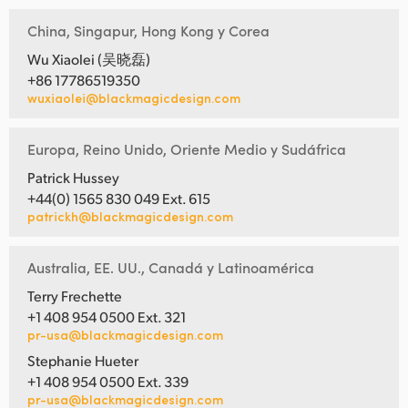
China, Singapur, Hong Kong y Corea
Wu Xiaolei (吴晓磊)
+86 17786519350
wuxiaolei@blackmagicdesign.com
Europa, Reino Unido, Oriente Medio y Sudáfrica
Patrick Hussey
+44(0) 1565 830 049 Ext. 615
patrickh@blackmagicdesign.com
Australia, EE. UU., Canadá y Latinoamérica
Terry Frechette
+1 408 954 0500 Ext. 321
pr-usa@blackmagicdesign.com
Stephanie Hueter
+1 408 954 0500 Ext. 339
pr-usa@blackmagicdesign.com