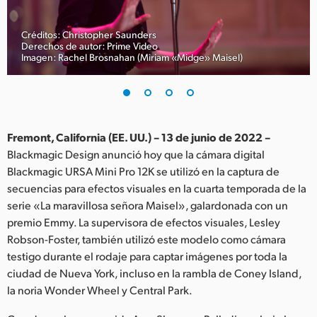
Finland
Créditos: Christopher Saunders
France
Derechos de autor: Prime Video
Imagen: Rachel Brosnahan (Miriam «Midge» Maisel)
Germany
Hong Kong SAR, China
India
Fremont, California (EE. UU.) – 13 de junio de 2022 –
Blackmagic Design anunció hoy que la cámara digital
Italy
Blackmagic URSA Mini Pro 12K se utilizó en la captura de
secuencias para efectos visuales en la cuarta temporada de la
Japan
serie «La maravillosa señora Maisel», galardonada con un
premio Emmy. La supervisora de efectos visuales, Lesley
Korea
Robson-Foster, también utilizó este modelo como cámara
testigo durante el rodaje para captar imágenes por toda la
Mexico
ciudad de Nueva York, incluso en la rambla de Coney Island,
Malaysia
la noria Wonder Wheel y Central Park.