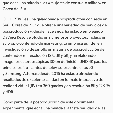
Netherlands
que echa una mirada a las «mujeres de consuelo militar» en
Corea del Sur.
New Zealand
COLORTIVE es una galardonada posproductora con sede en
Norway
Seúl, Corea del Sur, que ofrece una variedad de servicios de
posproducción y, desde hace años, ha estado empleando
Poland
DaVinci Resolve Studio en numerosos proyectos, incluso en
su propio contenido de marketing. La empresa es líder en
Portugal
investigación y desarrollo en materia de posproducción de
Singapore
contenidos en resolución 12K, 8K y 6K, y ha etalonado
imágenes estereoscópicas 3D en definición UHD 4K para los
South Africa
principales fabricantes de televisores, entre ellos LG
y Samsung. Además, desde 2015 ha estado ofreciendo
España
resultados de excelente calidad en formato interactivo de
realidad virtual (RV) en 360 grados y en resolución 8K y 12K RV
Sweden
y HDR.
Chinese Taipei
Como parte de la posproducción de este documental
experimental que echa una mirada a la triste realidad de las
Turkey