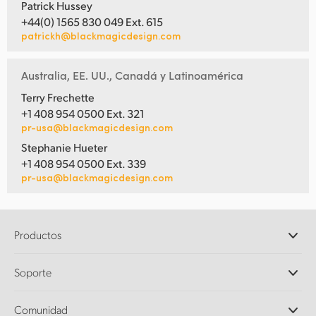
Patrick Hussey
+44(0) 1565 830 049 Ext. 615
patrickh@blackmagicdesign.com
Australia, EE. UU., Canadá y Latinoamérica
Terry Frechette
+1 408 954 0500 Ext. 321
pr-usa@blackmagicdesign.com
Stephanie Hueter
+1 408 954 0500 Ext. 339
pr-usa@blackmagicdesign.com
Productos
Cámaras profesionales
Soporte
DaVinci Resolve y Fusion
Mezcladores ATEM
Distribuidores
Comunidad
Ultimatte
Centro de soporte técnico