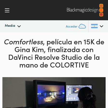
Media
Acceder
Comfortless
Novedades
, película en
15K de
Argentina
Gina Kim, finalizada
con
Australia
Archivo
DaVinci Resolve Studio de la
Austria
mano de COLORTIVE
Imágenes
Brazil
Canada
China
Denmark