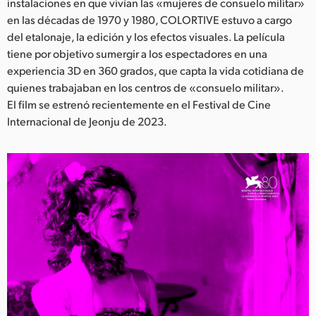
instalaciones en que vivían las «mujeres de consuelo militar»
UAE
en las décadas de 1970 y 1980, COLORTIVE estuvo a cargo
del etalonaje, la edición y los efectos visuales. La película
Ukraine
tiene por objetivo sumergir a los espectadores en una
experiencia 3D en 360 grados, que capta la vida cotidiana de
United Kingdom
quienes trabajaban en los centros de «consuelo militar».
El film se estrenó recientemente en el Festival de Cine
United States
Internacional de Jeonju de 2023.