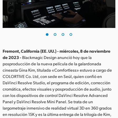
Finland
France
Germany
Hong Kong SAR, China
India
Fremont, California (EE. UU.) - miércoles, 8 de noviembre
de 2023 -
Blackmagic Design anunció hoy que la
Italy
posproducción de la nueva película de la galardonada
cineasta Gina Kim, titulada «Comfortless» estuvo a cargo de
Japan
COLORTIVE Co. Ltd, con sede en Seúl, quien confió en
DaVinci Resolve Studio, el programa de edición, corrección
Korea
cromática, efectos visuales y posproducción de audio, junto
con los dispositivos de control DaVinci Resolve Advanced
Mexico
Panel y DaVinci Resolve Mini Panel. Se trata de un
Malaysia
largometraje inmersivo de realidad virtual 3D en 360 grados
en resolución 15K y es la última entrega de la trilogía de Kim,