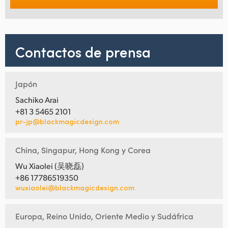
Contactos de prensa
Japón
Sachiko Arai
+81 3 5465 2101
pr-jp@blackmagicdesign.com
China, Singapur, Hong Kong y Corea
Wu Xiaolei (吴晓磊)
+86 17786519350
wuxiaolei@blackmagicdesign.com
Europa, Reino Unido, Oriente Medio y Sudáfrica