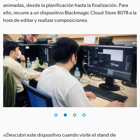
Netherlands
animadas, desde la planificación hasta la finalización. Para
ello, recurre a un dispositivo Blackmagic Cloud Store 80TB a la
New Zealand
hora de editar y realizar composiciones.
Norway
Poland
Portugal
Singapore
South Africa
España
Sweden
Chinese Taipei
«Descubrí este dispositivo cuando visité el stand de
Turkey