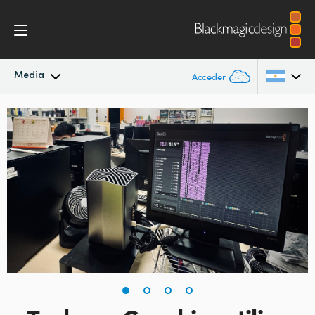
Media
Acceder
Novedades
Argentina
Australia
Archivo
Austria
Imágenes
Brazil
Canada
China
Denmark