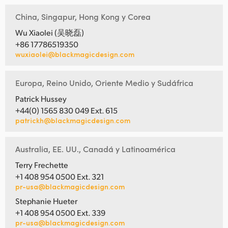
China, Singapur, Hong Kong y Corea
Wu Xiaolei (吴晓磊)
+86 17786519350
wuxiaolei@blackmagicdesign.com
Europa, Reino Unido, Oriente Medio y Sudáfrica
Patrick Hussey
+44(0) 1565 830 049 Ext. 615
patrickh@blackmagicdesign.com
Australia, EE. UU., Canadá y Latinoamérica
Terry Frechette
+1 408 954 0500 Ext. 321
pr-usa@blackmagicdesign.com
Stephanie Hueter
+1 408 954 0500 Ext. 339
pr-usa@blackmagicdesign.com