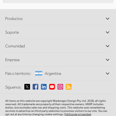
Productos
Cámaras profesionales
Soporte
DaVinci Resolve y Fusion
Mezcladores ATEM
Distribuidores
Comunidad
Ultimatte
Centro de soporte técnico
Grabadores digitales
Contáctanos
Comunidad Splice
Empresa
Captura y reproducción
Escáner Cintel
Oficinas
Conversión de formatos
País o territorio:
Argentina
Perfil empresarial
Conversores profesionales
Colaboradores
Supervisión
Selecciona un país o territorio
Síguenos:
Medios
Almacenamiento en redes
MultiView
Argentina
All items on this website are copyright Blackmagic Design Pty. Ltd. 2026, all rights
Direccionamiento y distribución
reserved. All trademarks
are property
of their respective owners. MSRP includes
duties, but excludes sales tax and shipping costs.
This website uses remarketing
Transmisión y codificación
Australia
services to advertise on third party websites to previous visitors to our site.
You can
opt out at any time by changing cookie settings.
Política de privacidad