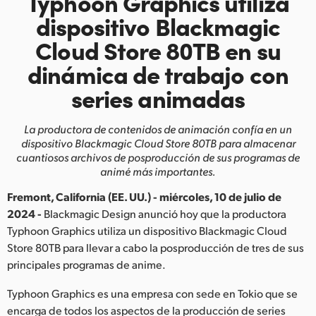
Typhoon Graphics utiliza
Finland
dispositivo Blackmagic
Cloud Store 80TB en su
France
dinámica
de trabajo con
Germany
series animadas
Hong Kong SAR, China
La productora de contenidos de animación
confía en un
India
dispositivo Blackmagic Cloud Store 80TB para
almacenar
cuantiosos archivos de posproducción de sus programas de
Italy
animé más importantes.
Japan
Fremont, California (EE. UU.) - miércoles, 10 de julio de
2024 -
Blackmagic Design anunció hoy que la productora
Korea
Typhoon Graphics utiliza un dispositivo Blackmagic Cloud
Store 80TB para llevar a cabo la posproducción de tres de sus
Mexico
principales programas de anime.
Malaysia
Typhoon Graphics es una empresa con sede en Tokio que se
encarga de todos los aspectos de la producción de series