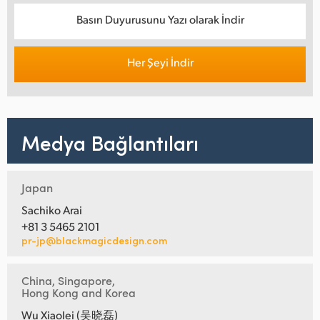
Basın Duyurusunu Yazı olarak İndir
Her Şeyi İndir
Medya Bağlantıları
Japan
Sachiko Arai
+81 3 5465 2101
pr-jp@blackmagicdesign.com
China, Singapore,
Hong Kong and Korea
Wu Xiaolei (吴晓磊)