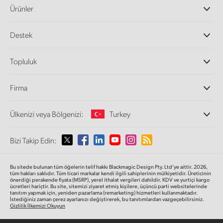
Ürünler
Profesyonel Video Kameraları
Destek
DaVinci Resolve ve Fusion Yazılımı
ATEM Prodüksiyon Görüntü Mikserleri
Yetkili Bayiler
Topluluk
Ultimatte
Destek Merkezi
Disk Kaydediciler
Bize ulaşın
Splice Topluluğu
Firma
Kayıt ve Oynatım
Cintel Tarayıcı
Ofislerimiz
Video Format Çevirici
Ülkenizi veya Bölgenizi:
Turkey
Hakkımızda
Yayın Çeviricileri
İş Ortaklarımız
Görüntüleme
Lütfen Ülkenizi veya Bölgenizi Seçiniz
Bizi Takip Edin:
Medya
Ağ Depolama
MultiView
Argentina
Bu sitede bulunan tüm öğelerin telif hakkı Blackmagic Design Pty. Ltd’ye aittir. 2026,
Yönlendirici ve Dağıtıcılar
tüm hakları saklıdır.
Tüm ticari markalar kendi ilgili sahiplerinin mülkiyetidir. Üreticinin
önerdiği perakende fiyata (MSRP), yerel ithalat vergileri dahildir. KDV ve yurtiçi kargo
Yayın ve kodlama
Australia
ücretleri hariçtir. Bu site, sitemizi ziyaret etmiş kişilere, üçüncü parti websitelerinde
tanıtım yapmak için, yeniden pazarlama (remarketing) hizmetleri kullanmaktadır.
İstediğiniz zaman çerez ayarlanızı değiştirerek, bu tanıtımlardan vazgeçebilirsiniz.
Gizlilik İlkemizi Okuyun
Austria