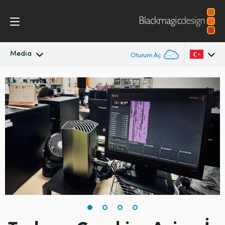
Media
Oturum Aç
En Son Haberler
Argentina
Australia
Haber Arşivi
Austria
Basın Resimleri
Brazil
Canada
China
Denmark