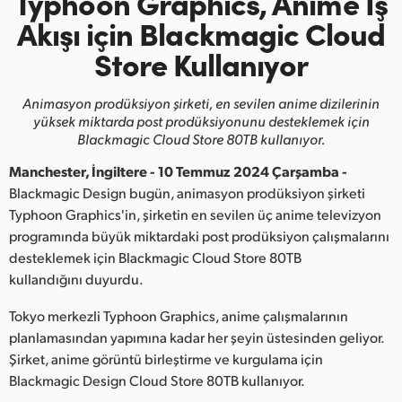
Typhoon Graphics, Anime İş
Finland
Akışı
için Blackmagic Cloud
Store Kullanıyor
France
Germany
Animasyon prodüksiyon şirketi, en sevilen anime dizilerinin
yüksek miktarda
post prodüksiyonunu desteklemek için
Hong Kong SAR, China
Blackmagic Cloud Store 80TB kullanıyor.
Manchester, İngiltere - 10 Temmuz 2024 Çarşamba -
India
Blackmagic Design bugün, animasyon prodüksiyon şirketi
Italy
Typhoon Graphics'in, şirketin en sevilen üç anime televizyon
programında büyük miktardaki post prodüksiyon çalışmalarını
Japan
desteklemek için Blackmagic Cloud Store 80TB
kullandığını duyurdu.
Korea
Tokyo merkezli Typhoon Graphics, anime çalışmalarının
Mexico
planlamasından yapımına kadar her şeyin üstesinden geliyor.
Şirket, anime görüntü birleştirme ve kurgulama için
Malaysia
Blackmagic Design Cloud Store 80TB kullanıyor.