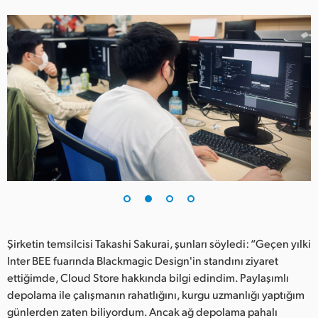
Netherlands
New Zealand
Norway
Poland
Portugal
Singapore
South Africa
Spain
Şirketin temsilcisi Takashi Sakurai, şunları söyledi: “Geçen yılki
Sweden
Inter BEE fuarında Blackmagic Design'in standını ziyaret
Chinese Taipei
ettiğimde, Cloud Store hakkında bilgi edindim. Paylaşımlı
depolama ile çalışmanın rahatlığını, kurgu uzmanlığı yaptığım
Turkey
günlerden zaten biliyordum. Ancak ağ depolama pahalı