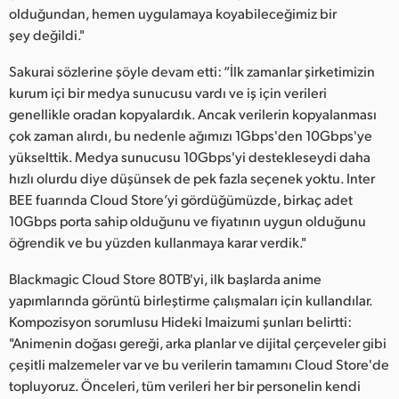
olduğundan, hemen uygulamaya koyabileceğimiz bir
UAE
şey değildi."
Ukraine
Sakurai sözlerine şöyle devam etti: “İlk zamanlar şirketimizin
kurum içi bir medya sunucusu vardı ve iş için verileri
United Kingdom
genellikle oradan kopyalardık. Ancak verilerin kopyalanması
çok zaman alırdı, bu nedenle ağımızı 1Gbps'den 10Gbps'ye
United States
yükselttik. Medya sunucusu 10Gbps'yi destekleseydi daha
hızlı olurdu diye düşünsek de pek fazla seçenek yoktu. Inter
BEE fuarında Cloud Store’yi gördüğümüzde, birkaç adet
10Gbps porta sahip olduğunu ve fiyatının uygun olduğunu
öğrendik ve bu yüzden kullanmaya karar verdik."
Blackmagic Cloud Store 80TB'yi, ilk başlarda anime
yapımlarında görüntü birleştirme çalışmaları için kullandılar.
Kompozisyon sorumlusu Hideki Imaizumi şunları belirtti:
"Animenin doğası gereği, arka planlar ve dijital çerçeveler gibi
çeşitli malzemeler var ve bu verilerin tamamını Cloud Store'de
topluyoruz. Önceleri, tüm verileri her bir personelin kendi