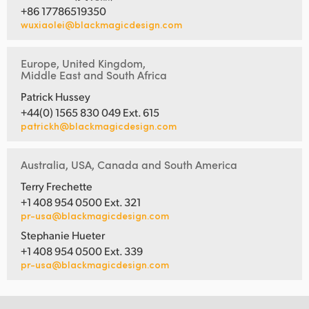
+86 17786519350
wuxiaolei@blackmagicdesign.com
Europe, United Kingdom,
Middle East and South Africa
Patrick Hussey
+44(0) 1565 830 049 Ext. 615
patrickh@blackmagicdesign.com
Australia, USA, Canada and South America
Terry Frechette
+1 408 954 0500 Ext. 321
pr-usa@blackmagicdesign.com
Stephanie Hueter
+1 408 954 0500 Ext. 339
pr-usa@blackmagicdesign.com