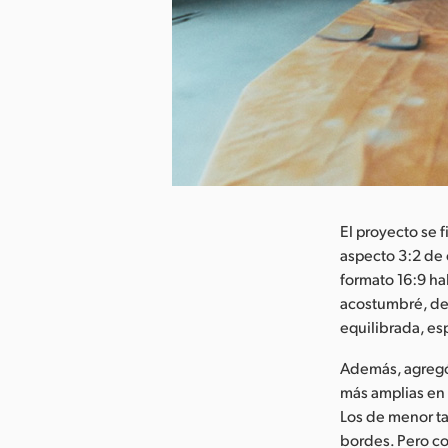
argar imagen
El proyecto se 
aspecto 3:2 de 
formato 16:9 h
acostumbré, des
equilibrada, es
Además, agregó
más amplias en 
Los de menor ta
bordes. Pero co