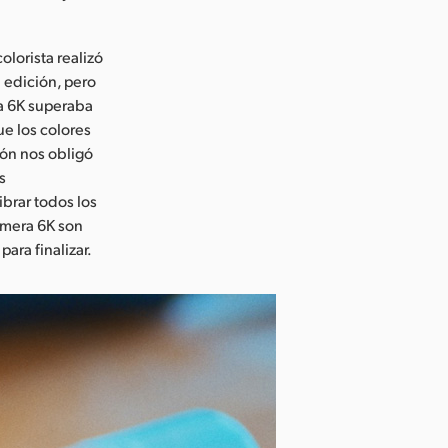
olorista realizó
 edición, pero
a 6K superaba
ue los colores
ión nos obligó
s
brar todos los
amera 6K son
ara finalizar.