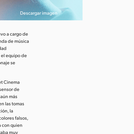
Descargar imagen
uvo a cargo de
anda de música
idad
 el equipo de
onaje se
ket Cinema
 sensor de
o aún más
en las tomas
ión, la
colores falsos,
a con quien
staba muy