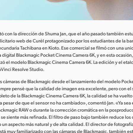
tó con la dirección de Shuma Jan, que el año pasado también est
icitario web de Curél protagonizado por los estudiantes de la b
ecundaria Tachibana en Kioto. Ese comercial se filmó con una un
 digital Blackmagic Pocket Cinema Camera 6K, y en esta ocasión,
izó el modelo Blackmagic Cinema Camera 6K. La edición y el etal
aVinci Resolve Studio.
las cámaras de Blackmagic desde el lanzamiento del modelo Poc
mpre pensé que la calidad de imagen era excelente, pero con el
leto de la Blackmagic Cinema Camera 6K, la calidad se ha vuelt
a pesar de que el sensor no ha cambiado», comentó Jan. «Ya sea 
ckmagic RAW o durante la corrección cromática en la posproducc
se siente más refinada. El filtro de paso bajo también reduce los 
un aspecto más natural y de alta calidad. El director de fotografí
stá muy familiarizado con las cámaras de Blackmagic, también e