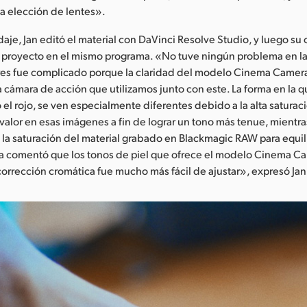
la elección de lentes».
je, Jan editó el material con DaVinci Resolve Studio, y luego su c
l proyecto en el mismo programa. «No tuve ningún problema en la
lores fue complicado porque la claridad del modelo Cinema Camer
la cámara de acción que utilizamos junto con este. La forma en la q
 el rojo, se ven especialmente diferentes debido a la alta saturac
 valor en esas imágenes a fin de lograr un tono más tenue, mientra
 saturación del material grabado en Blackmagic RAW para equili
ista comentó que los tonos de piel que ofrece el modelo Cinema C
 corrección cromática fue mucho más fácil de ajustar», expresó Jan p