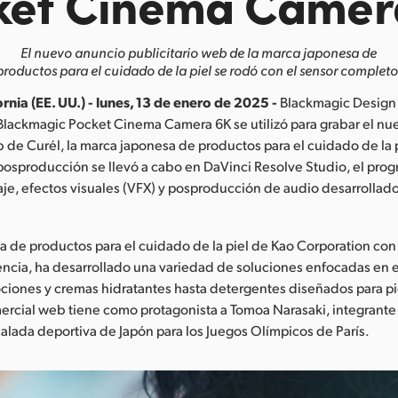
ket Cinema Camer
El nuevo anuncio publicitario web de la marca japonesa de
productos para el cuidado de la piel se rodó con el sensor completo
rnia (EE. UU.) - lunes, 13 de enero de 2025 -
Blackmagic Design
Blackmagic Pocket Cinema Camera 6K se utilizó para grabar el nu
b de Curél, la marca japonesa de productos para el cuidado de la 
a posproducción se llevó a cabo en DaVinci Resolve Studio, el pro
aje, efectos visuales (VFX) y posproducción de audio desarrollad
a de productos para el cuidado de la piel de Kao Corporation co
ncia, ha desarrollado una variedad de soluciones enfocadas en e
lociones y cremas hidratantes hasta detergentes diseñados para pi
ercial web tiene como protagonista a Tomoa Narasaki, integrante
alada deportiva de Japón para los Juegos Olímpicos de París.