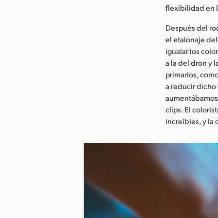
flexibilidad en 
Después del roda
el etalonaje de
igualar los co
a la del dron y 
primarios, como
a reducir dicho
aumentábamos la
clips. El color
increíbles, y la