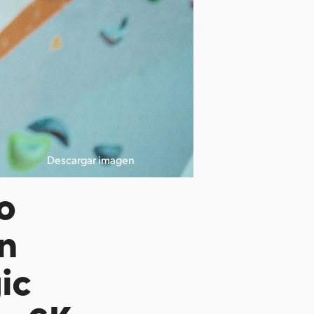
Descargar imagen
o
n
ic