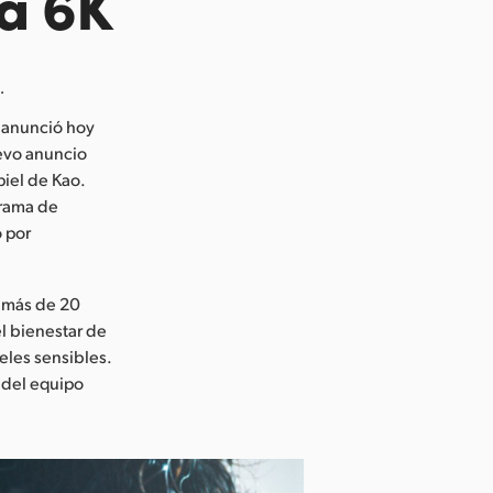
a 6K
.
 anunció hoy
evo anuncio
piel de Kao.
grama de
o por
n más de 20
l bienestar de
eles sensibles.
 del equipo