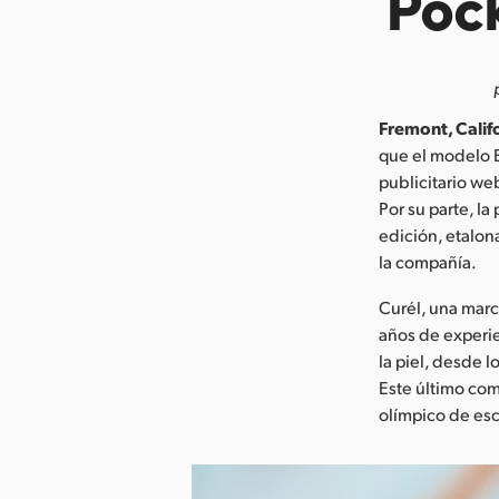
Poc
Fremont, Califo
que el modelo 
publicitario we
Por su parte, l
edición, etalon
la compañía.
Curél, una marc
años de experie
la piel, desde 
Este último com
olímpico de esc