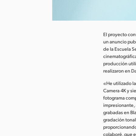
argar imagen
El proyecto con
un anuncio publ
de la Escuela S
cinematográfica
producción util
realizaron en D
«He utilizado 
Camera 4K y sie
fotograma comp
impresionante, 
grabadas en Bla
gradación tonal 
proporcionando 
colaboré, que e