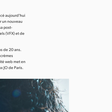
cé aujourd'hui
er un nouveau
sa post-
els (VFX) et de
us de 20 ans.
t crèmes
cité web met en
x JO de Paris.