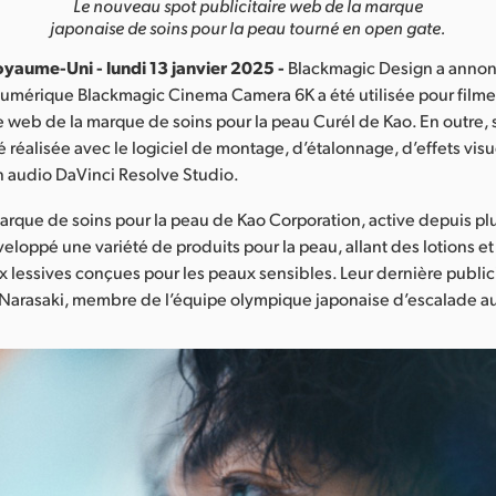
Le nouveau spot publicitaire web de la marque
japonaise de soins pour la peau tourné en open gate.
yaume-Uni - lundi 13 janvier 2025 -
Blackmagic Design a annon
numérique Blackmagic Cinema Camera 6K a été utilisée pour film
re web de la marque de soins pour la peau Curél de Kao. En outre, 
é réalisée avec le logiciel de montage, d’étalonnage, d’effets visu
n audio DaVinci Resolve Studio.
arque de soins pour la peau de Kao Corporation, active depuis pl
eloppé une variété de produits pour la peau, allant des lotions e
x lessives conçues pour les peaux sensibles. Leur dernière publi
Narasaki, membre de l’équipe olympique japonaise d’escalade au