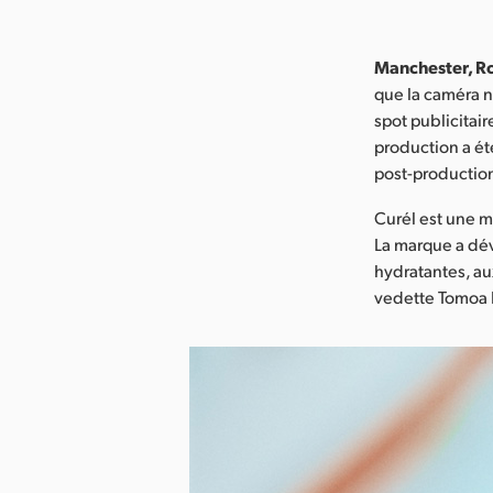
Manchester, Ro
que la caméra 
spot publicitai
production a ét
post-productio
Curél est une m
La marque a dév
hydratantes, au
vedette Tomoa 