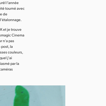
urél l’année
 été tourné avec
pe de
 l'étalonnage.
K et je trouve
lackmagic Cinema
r n'a pas
post, la
usses couleurs,
uel j'ai
iasmé par la
 caméras