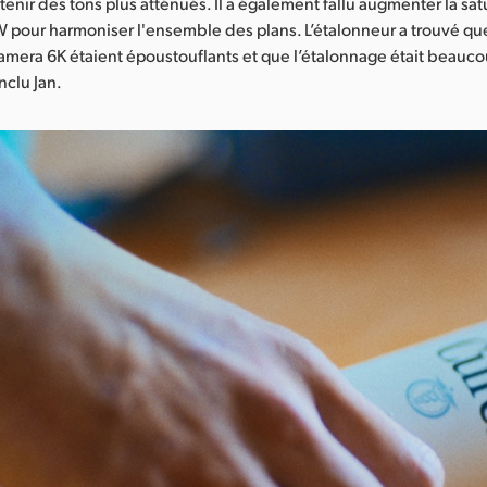
tenir des tons plus atténués. Il a également fallu augmenter la sat
pour harmoniser l'ensemble des plans. L’étalonneur a trouvé que 
mera 6K étaient époustouflants et que l’étalonnage était beaucou
onclu Jan.