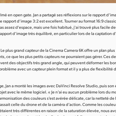
filmé en open gate. Jan a partagé ses réflexions sur le rapport d’i
Le rapport d’image 3:2 est excellent. Tourner au format 16:9 classi
pas assez d'espace, mais une fois habitué, j'ai trouvé plus facile de
rapport d’image très équilibré, en particulier lors de la captation 
 « Le plus grand capteur de la Cinema Camera 6K offre un plan plus
ts, ce que les plus petits capteurs ne pourraient pas gérer. Ces de
vent des objectifs très grand angle, qui peuvent déformer les bor
problème avec un capteur plein format et il y a plus de flexibilité 
ge, Jan a monté les images avec DaVinci Resolve Studio, puis son
rojet avec le même logiciel. « Je n’ai eu aucun problème lors du 
rmonisation des couleurs s’est avérée délicate, car la netteté de
ssait celle du drone et de la caméra d’action. Comme les couleu
taient très différentes en raison de la saturation élevée, nous av