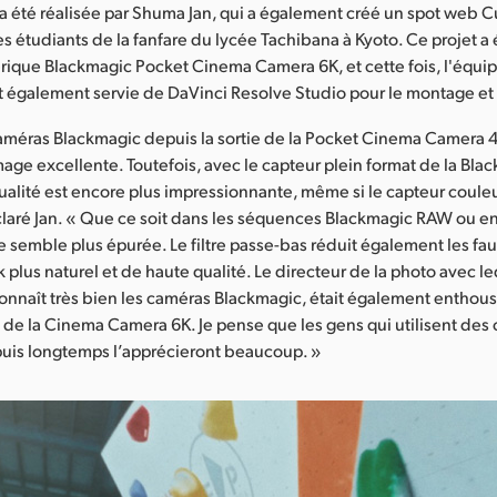
 a été réalisée par Shuma Jan, qui a également créé un spot web C
es étudiants de la fanfare du lycée Tachibana à Kyoto. Ce projet a
ique Blackmagic Pocket Cinema Camera 6K, et cette fois, l'équi
t également servie de DaVinci Resolve Studio pour le montage et
 caméras Blackmagic depuis la sortie de la Pocket Cinema Camera 4
image excellente. Toutefois, avec le capteur plein format de la B
ualité est encore plus impressionnante, même si le capteur couleu
laré Jan. « Que ce soit dans les séquences Blackmagic RAW ou en 
e semble plus épurée. Le filtre passe-bas réduit également les fa
plus naturel et de haute qualité. Le directeur de la photo avec leq
connaît très bien les caméras Blackmagic, était également enthous
 de la Cinema Camera 6K. Je pense que les gens qui utilisent des
uis longtemps l’apprécieront beaucoup. »