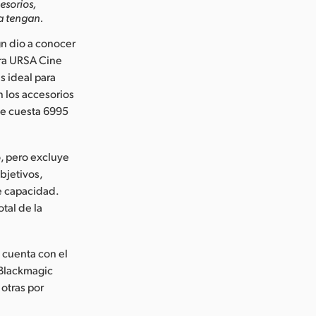
esorios,
a tengan.
n dio a conocer
ara URSA Cine
s ideal para
n los accesorios
ue cuesta 6995
, pero excluye
bjetivos,
e capacidad.
otal de la
o cuenta con el
 Blackmagic
otras por