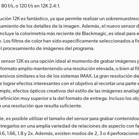
0 f/s, o 120 f/s en 12K 2.4:1.
ución 12K es fantástico, ya que permite realizar un sobremuestre
samiento de los detalles de la imagen. Además, el nuevo sensor 
ncluye la colorimetría más reciente de Blackmagic, es ideal para 
. Los filtros de color han sido específicamente seleccionados a f
el procesamiento de imágenes del programa.
el sensor 12K es una opción ideal al momento de grabar imágenes 
 formato amplio manteniendo una resolución elevada, o bien al fi
rsivos similares a los de los sistemas IMAX. La gran resolución de
lograr efectos interesantes con el objetivo al recortar una parte 
mplo, efectos ópticos creativos del estilo de las imágenes analógi
efinición muy superior a la del formato de entrega. Incluso los o
n una resolución que resulta suficiente.
e, es posible utilizar el tamaño del sensor para grabar contenido
tregarlos en una amplia variedad de relaciones de aspecto con f
, 1.6, 1.66, 1.8 y 2x. Además, existen modos de 2, 3 o 4 perforacion