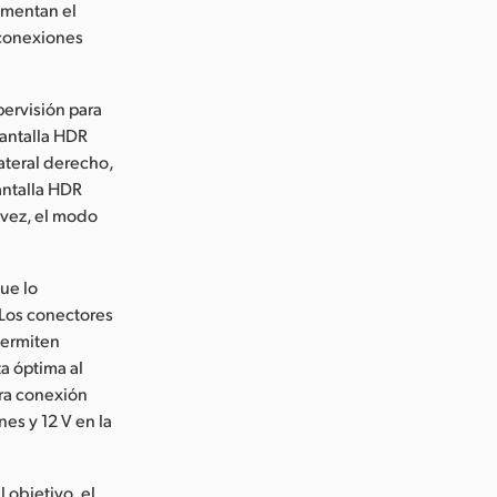
limentan el
 conexiones
ervisión para
pantalla HDR
lateral derecho,
antalla HDR
u vez, el modo
ue lo
 Los conectores
permiten
a óptima al
ra conexión
nes y 12 V en la
 objetivo, el