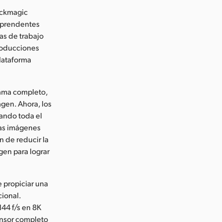
ackmagic
orprendentes
as de trabajo
roducciones
plataforma
rama completo,
agen. Ahora, los
hando toda el
las imágenes
n de reducir la
gen para lograr
 propiciar una
cional.
144 f/s en 8K
sensor completo