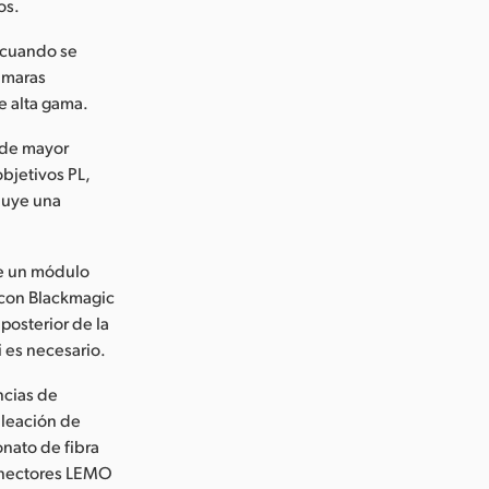
os.
 cuando se
cámaras
e alta gama.
 de mayor
bjetivos PL,
cluye una
e un módulo
 con Blackmagic
posterior de la
i es necesario.
ncias de
aleación de
nato de fibra
 conectores LEMO