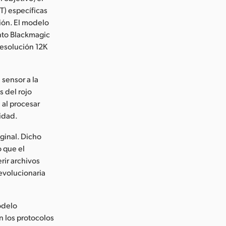
T) específicas
ción. El modelo
nto Blackmagic
resolución 12K
 sensor a la
s del rojo
 al procesar
idad.
iginal. Dicho
 que el
rir archivos
revolucionaria
modelo
 los protocolos