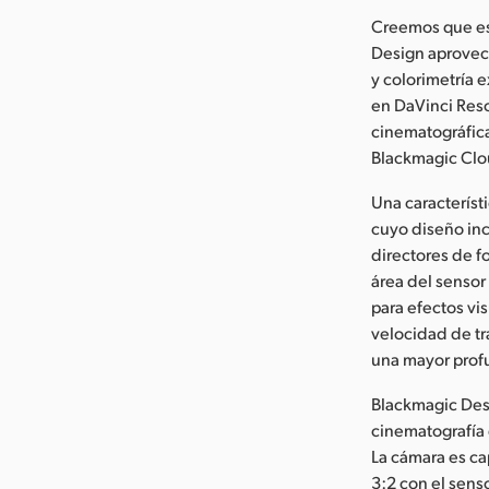
Creemos que es
Design aprovech
y colorimetría 
en DaVinci Res
cinematográfica
Blackmagic Clo
Una característ
cuyo diseño inc
directores de f
área del sensor
para efectos vi
velocidad de tr
una mayor pro
Blackmagic Desi
cinematografía 
La cámara es cap
3:2 con el sens