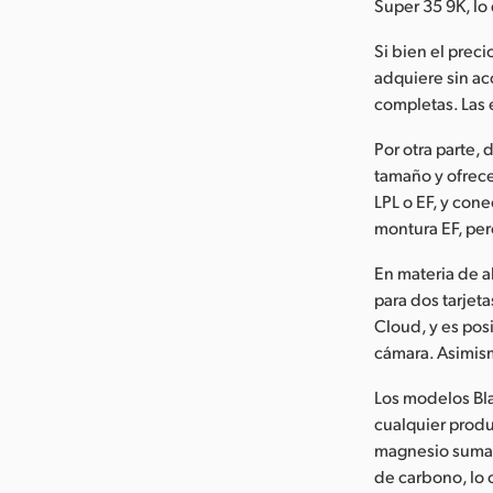
Super 35 9K, lo
Si bien el pre
adquiere sin ac
completas. Las 
Por otra parte
tamaño y ofrece
LPL o EF, y con
montura EF, per
En materia de 
para dos tarjet
Cloud, y es posi
cámara. Asimism
Los modelos Bla
cualquier produ
magnesio sumam
de carbono, lo 