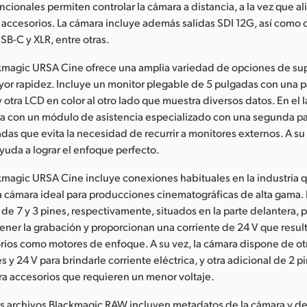
ncionales permiten controlar la cámara a distancia, a la vez que a
s accesorios. La cámara incluye además salidas SDI 12G, así como
SB-C y XLR, entre otras.
kmagic URSA Cine ofrece una amplia variedad de opciones de sup
yor rapidez. Incluye un monitor plegable de 5 pulgadas con una 
 y otra LCD en color al otro lado que muestra diversos datos. En el 
ta con un módulo de asistencia especializado con una segunda p
gadas que evita la necesidad de recurrir a monitores externos. A s
ayuda a lograr el enfoque perfecto.
magic URSA Cine incluye conexiones habituales en la industria q
a cámara ideal para producciones cinematográficas de alta gama.
de 7 y 3 pines, respectivamente, situados en la parte delantera, 
ner la grabación y proporcionan una corriente de 24 V que result
rios como motores de enfoque. A su vez, la cámara dispone de ot
y 24 V para brindarle corriente eléctrica, y otra adicional de 2 pi
ara accesorios que requieren un menor voltaje.
los archivos Blackmagic RAW incluyen metadatos de la cámara y del