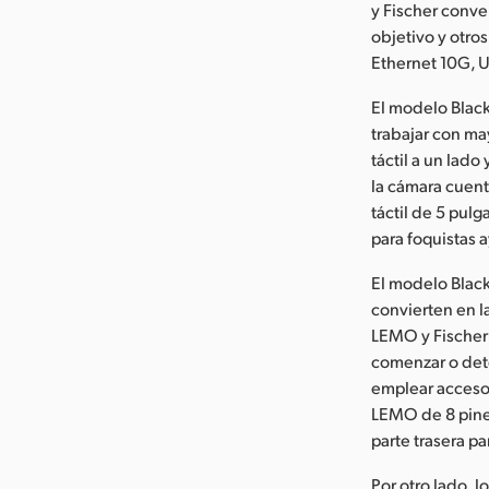
y Fischer conve
objetivo y otro
Ethernet 10G, U
El modelo Blac
trabajar con ma
táctil a un lado
la cámara cuen
táctil de 5 pul
para foquistas 
El modelo Black
convierten en l
LEMO y Fischer 
comenzar o dete
emplear acceso
LEMO de 8 pines 
parte trasera p
Por otro lado, 