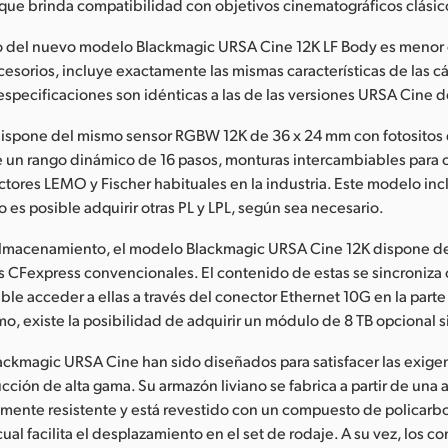
 que brinda compatibilidad con objetivos cinematográficos clásic
cio del nuevo modelo Blackmagic URSA Cine 12K LF Body es menor
cesorios, incluye exactamente las mismas características de las 
especificaciones son idénticas a las de las versiones URSA Cine d
, dispone del mismo sensor RGBW 12K de 36 x 24 mm con fotositos
 un rango dinámico de 16 pasos, monturas intercambiables para o
ectores LEMO y Fischer habituales en la industria. Este modelo in
o es posible adquirir otras PL y LPL, según sea necesario.
almacenamiento, el modelo Blackmagic URSA Cine 12K dispone d
as CFexpress convencionales. El contenido de estas se sincroniza
ble acceder a ellas a través del conector Ethernet 10G en la parte 
o, existe la posibilidad de adquirir un módulo de 8 TB opcional s
ckmagic URSA Cine han sido diseñados para satisfacer las exige
cción de alta gama. Su armazón liviano se fabrica a partir de una 
ente resistente y está revestido con un compuesto de policarbo
cual facilita el desplazamiento en el set de rodaje. A su vez, los