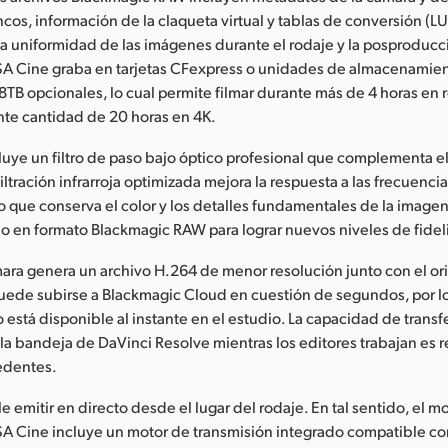
cos, información de la claqueta virtual y tablas de conversión (LU
 la uniformidad de las imágenes durante el rodaje y la posproduc
A Cine graba en tarjetas CFexpress o unidades de almacenamie
B opcionales, lo cual permite filmar durante más de 4 horas en 
nte cantidad de 20 horas en 4K.
luye un filtro de paso bajo óptico profesional que complementa el
iltración infrarroja optimizada mejora la respuesta a las frecuencia
po que conserva el color y los detalles fundamentales de la imagen
o en formato Blackmagic RAW para lograr nuevos niveles de fidel
ámara genera un archivo H.264 de menor resolución junto con el or
uede subirse a Blackmagic Cloud en cuestión de segundos, por lo
 está disponible al instante en el estudio. La capacidad de transfe
la bandeja de DaVinci Resolve mientras los editores trabajan es 
edentes.
e emitir en directo desde el lugar del rodaje. En tal sentido, el 
A Cine incluye un motor de transmisión integrado compatible con