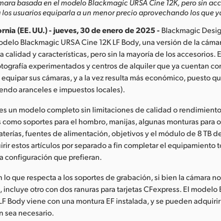
mara basada en el modelo Blackmagic URSA Cine 12K, pero sin acc
a los usuarios equiparla a un menor precio aprovechando los que y
rnia (EE. UU.) - jueves, 30 de enero de 2025 -
Blackmagic Desig
odelo Blackmagic URSA Cine 12K LF Body, una versión de la cám
 calidad y características, pero sin la mayoría de los accesorios. E
otografía experimentados y centros de alquiler que ya cuentan co
 equipar sus cámaras, y a la vez resulta más económico, puesto q
endo aranceles e impuestos locales).
 es un modelo completo sin limitaciones de calidad o rendimiento
s como soportes para el hombro, manijas, algunas monturas para o
aterías, fuentes de alimentación, objetivos y el módulo de 8 TB d
rir estos artículos por separado a fin completar el equipamiento t
a configuración que prefieran.
 lo que respecta a los soportes de grabación, si bien la cámara n
 incluye otro con dos ranuras para tarjetas CFexpress. El modelo
F Body viene con una montura EF instalada, y se pueden adquirir 
n sea necesario.