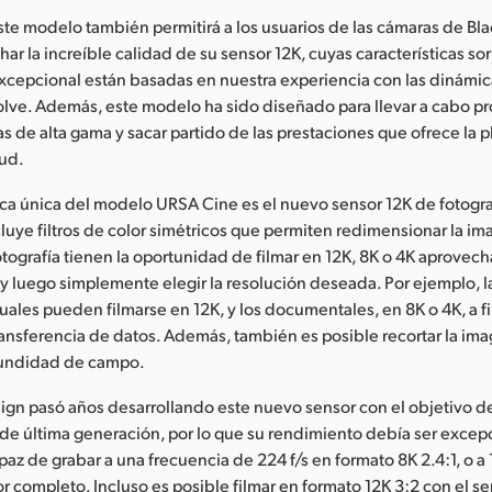
te modelo también permitirá a los usuarios de las cámaras de Bl
ar la increíble calidad de su sensor 12K, cuyas características s
excepcional están basadas en nuestra experiencia con las dinámic
olve. Además, este modelo ha sido diseñado para llevar a cabo p
s de alta gama y sacar partido de las prestaciones que ofrece la 
ud.
ica única del modelo URSA Cine es el nuevo sensor 12K de fotog
luye filtros de color simétricos que permiten redimensionar la im
otografía tienen la oportunidad de filmar en 12K, 8K o 4K aprovec
 y luego simplemente elegir la resolución deseada. Por ejemplo, 
suales pueden filmarse en 12K, y los documentales, en 8K o 4K, a fi
ansferencia de datos. Además, también es posible recortar la ima
fundidad de campo.
gn pasó años desarrollando este nuevo sensor con el objetivo de
de última generación, por lo que su rendimiento debía ser excep
az de grabar a una frecuencia de 224 f/s en formato 8K 2.4:1, o a 
or completo. Incluso es posible filmar en formato 12K 3:2 con el 