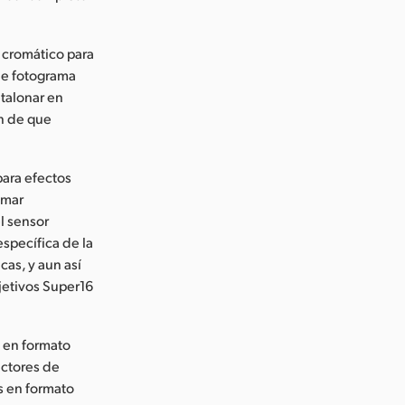
o cromático para
de fotograma
etalonar en
in de que
para efectos
lmar
l sensor
específica de la
cas, y aun así
bjetivos Super16
s en formato
actores de
es en formato