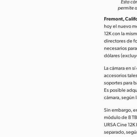
Esta cá
permite 
Fremont, Califo
hoy el nuevo m
12K con la misma
directores de f
necesarios para
dólares (excluy
La cámara en sí
accesorios tale
soportes para b
Es posible adqui
cámara, según l
Sin embargo, en
módulo de 8 TB,
URSA Cine 12K L
separado, segú