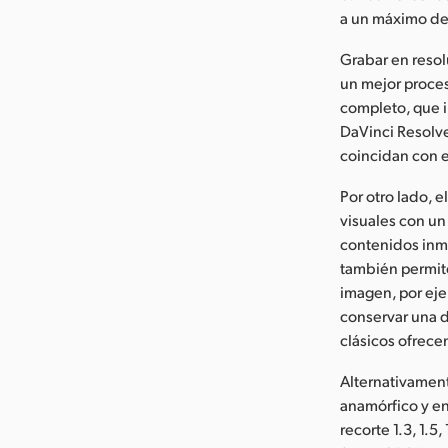
a un máximo de 8
Grabar en resol
un mejor proce
completo, que i
DaVinci Resolve
coincidan con 
Por otro lado, 
visuales con un
contenidos inme
también permite 
imagen, por eje
conservar una d
clásicos ofrece
Alternativament
anamórfico y en
recorte 1.3, 1.5