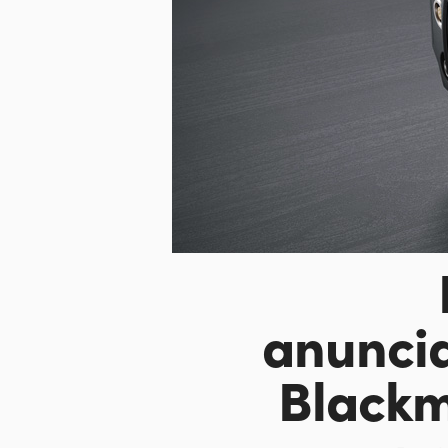
anunci
Blackm