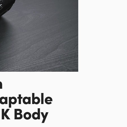
n
aptable
2K Body