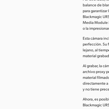
balance de blan
para garantizar
Blackmagic URS
Media Module 8T
o la impresiona
Esta cámara inc
perfección. Su f
lejano, al tiem
material grabad
Al grabar, la c
archivo proxy p
material filmado
directamente a 
y no tiene prec
Ahora, es posibl
Blackmagic URS