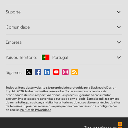
Câmeras Profissionais
Suporte
DaVinci Resolve e Fusion
Switchers de Produção ATEM
Revendedores
Comunidade
Ultimatte
Central de Suporte Técnico
Gravadores de Disco
Fale Conosco
Comunidade Splice
Empresa
Captura e Reprodução
Cintel Scanner
Escritórios
Conversão de Padrões
País ou Território:
Portugal
Sobre a Blackmagic Design
Conversores Broadcast
Parcerias
Monitoramento
Selecione seu país ou território
Siga-nos:
Imprensa
Armazenamento em Rede
MultiView
Argentina
Todos os itens deste website são propriedade protegida pela Blackmagic Design
Roteamento e Distribuição
Pty.Ltd. 2026, todos os direitos reservados. Todas as marcas comerciais são
propriedade de seus respectivos donos. Os preços sugeridos ao consumidor
Streaming e Codificação
Australia
excluem impostos sobre as vendas e custos de envio locais. Este site utiliza serviços
de remarketing para alcançar visitantes anteriores do nosso site em anúncios de sites
de terceiros. É possível recusá-los a qualquer momento alterando as configurações
de cookie.
Política de Privacidade
Austria
Brazil