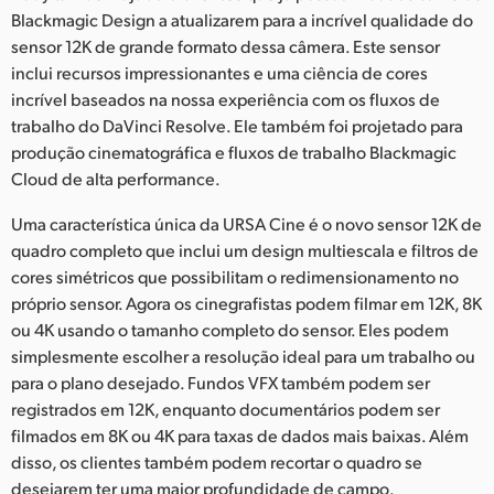
Blackmagic Design a atualizarem para a incrível qualidade do
UAE
sensor 12K de grande formato dessa câmera. Este sensor
inclui recursos impressionantes e uma ciência de cores
Ukraine
incrível baseados na nossa experiência com os fluxos de
United Kingdom
trabalho do DaVinci Resolve. Ele também foi projetado para
produção cinematográfica e fluxos de trabalho Blackmagic
United States
Cloud de alta performance.
Uma característica única da URSA Cine é o novo sensor 12K de
quadro completo que inclui um design multiescala e filtros de
cores simétricos que possibilitam o redimensionamento no
próprio sensor. Agora os cinegrafistas podem filmar em 12K, 8K
ou 4K usando o tamanho completo do sensor. Eles podem
simplesmente escolher a resolução ideal para um trabalho ou
para o plano desejado. Fundos VFX também podem ser
registrados em 12K, enquanto documentários podem ser
filmados em 8K ou 4K para taxas de dados mais baixas. Além
disso, os clientes também podem recortar o quadro se
desejarem ter uma maior profundidade de campo.