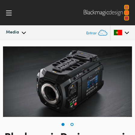
Media
Entrar
Novidades
Argentina
Australia
Arquivo
Austria
Imagens para Imprensa
Brazil
Canada
China
Denmark