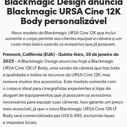
Blackmagic Design
anuncia
Finland
Blackmagic URSA
Cine 12K
Body personalizável
France
Germany
Novo modelo da Blackmagic URSA Cine 12K que inclui
somente o corpo permite
aos clientes equipar a câmera a um
Hong Kong SAR, China
custo mais baixo usando os acessórios que já possuem.
Fremont, Califórnia (EUA) - Quinta-feira, 30 de janeiro de
India
2025 -
A Blackmagic Design anunciou hoje a Blackmagic
Italy
URSA Cine 12K LF Body, uma versão da câmera que traz toda
a qualidade e todos os recursos da URSA Cine 12K, mas
Japan
remove muitos dos acessórios. Este modelo somente com
o corpo é ideal para cinegrafistas experientes e lojas de
Korea
aluguel de equipamentos que já possuem os acessórios
necessários para equipar suas câmeras. Isso garante um preço
Mexico
mais acessível, já que o novo Blackmagic URSA Cine 12K LF
Body será comercializado por US$ 6.995, excluindo taxas
Malaysia
e impostos locais.