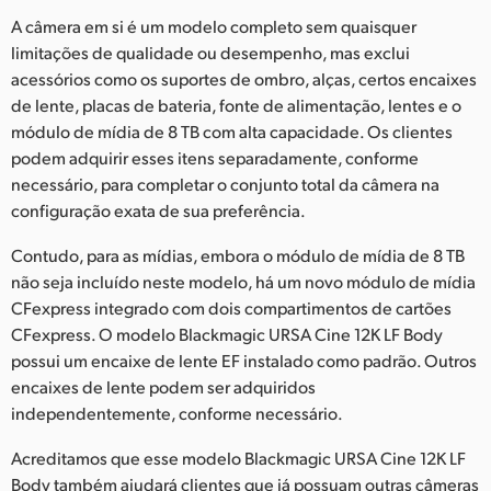
Netherlands
A câmera em si é um modelo completo sem quaisquer
New Zealand
limitações de qualidade ou desempenho, mas exclui
acessórios como os suportes de ombro, alças, certos encaixes
Norway
de lente, placas de bateria, fonte de alimentação, lentes e o
módulo de mídia de 8 TB com alta capacidade. Os clientes
Poland
podem adquirir esses itens separadamente, conforme
necessário, para completar o conjunto total da câmera na
Portugal
configuração exata de sua preferência.
Singapore
Contudo, para as mídias, embora o módulo de mídia de 8 TB
não seja incluído neste modelo, há um novo módulo de mídia
South Africa
CFexpress integrado com dois compartimentos de cartões
Spain
CFexpress. O modelo Blackmagic URSA Cine 12K LF Body
possui um encaixe de lente EF instalado como padrão. Outros
Sweden
encaixes de lente podem ser adquiridos
independentemente, conforme necessário.
Chinese Taipei
Acreditamos que esse modelo Blackmagic URSA Cine 12K LF
Turkey
Body também ajudará clientes que já possuam outras câmeras