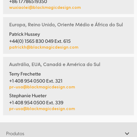
+86 17786519350
wuxiaolei@blackmagicdesign.com
Europa, Reino Unido, Oriente Médio e África do Sul
Patrick Hussey
+44(0) 1565 830 049 Ext. 615
patrickh@blackmagicdesign.com
Austrália, EUA, Canadá e América do Sul
Terry Frechette
+1 408 954 0500 Ext. 321
pr-usa@blackmagicdesign.com
Stephanie Hueter
+1 408 954 0500 Ext. 339
pr-usa@blackmagicdesign.com
Produtos