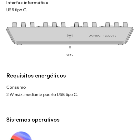
Netherlands
Netherlands
Interfaz informática
Capacitación
USB tipo C.
New Zealand
New Zealand
Especificaciones
Norway
Norway
Poland
Poland
Portugal
Portugal
Singapore
Singapore
Requisitos energéticos
South Africa
South Africa
Consumo
2 W máx. mediante puerto USB tipo C.
España
España
Sweden
Sweden
Sistemas operativos
Chinese Taipei
Chinese Taipei
Turkey
Turkey