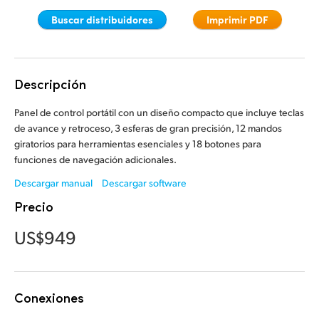
Finland
Finland
Buscar distribuidores
Imprimir PDF
Fusion
France
France
Fairlight
Germany
Germany
Descripción
Colaboración
Hong Kong SAR, China
Hong Kong SAR, China
Panel de control portátil con un diseño compacto que incluye teclas
de avance y retroceso, 3 esferas de gran precisión, 12 mandos
India
India
Teclado
giratorios para herramientas esenciales y 18 botones para
funciones de navegación adicionales.
Italy
Italy
Paneles
Descargar manual
Descargar software
Japan
Japan
Precio
Consolas
Korea
Korea
US$949
Studio
Mexico
Mexico
Malaysia
Malaysia
Medios
Conexiones