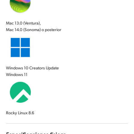
UAE
UAE
Ukraine
Ukraine
Mac 13.0 (Ventura),
Mac 14.0 (Sonoma) o posterior
United Kingdom
United Kingdom
United States
United States
Windows 10 Creators Update
Windows 11
Rocky Linux 8.6