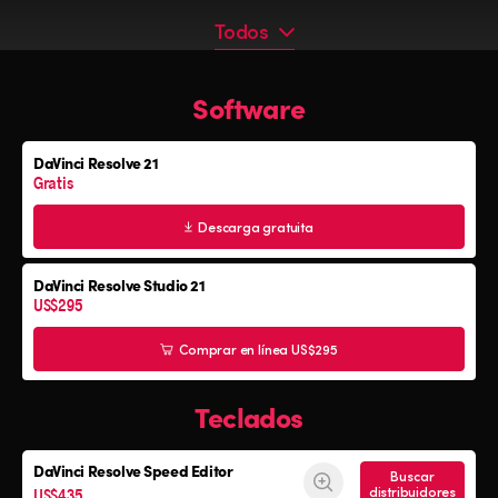
Todos
Todos
Software
Programa
Teclados
DaVinci Resolve 21
Paneles cromáticos
Gratis
Consolas de audio Fairlight
Descarga gratuita
DaVinci Resolve Studio 21
US$295
Comprar en línea US$295
Teclados
DaVinci Resolve
Speed Editor
Buscar
US$435
distribuidores