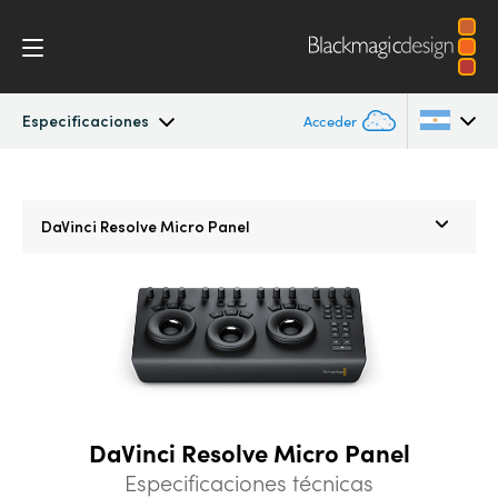
Especificaciones
Acceder
General
Argentina
Argentina
DaVinci Resolve
Micro Panel
Australia
Australia
Novedades
Austria
Austria
Fotos
Brazil
Brazil
Edición
Canada
Canada
Montaje
China
China
DaVinci Resolve Micro Panel
Denmark
Denmark
Color
Especificaciones técnicas