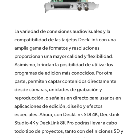
Finland
Especificaciones
France
La variedad de conexiones audiovisuales y la
Germany
compatibilidad de las tarjetas DeckLink con una
Hong Kong SAR, China
amplia gama de formatos y resoluciones
proporcionan una mayor calidad y flexibilidad.
India
Asimismo, brindan la posibilidad de utilizar los
programas de edición más conocidos. Por otra
Italy
parte, permiten captar contenidos directamente
Japan
desde cámaras, unidades de grabación y
reproducción, o señales en directo para usarlos en
Korea
aplicaciones de edición, diseño y efectos
Mexico
especiales. Ahora, con DeckLink SDI 4K, DeckLink
Studio 4K y DeckLink 8K Pro podrás llevar a cabo
Malaysia
todo tipo de proyectos, tanto con definiciones SD y