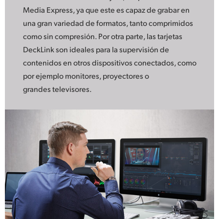
Media Express, ya que este es capaz de grabar en
UAE
una gran variedad de formatos, tanto comprimidos
Ukraine
como sin compresión. Por otra parte, las tarjetas
DeckLink son ideales para la supervisión de
United Kingdom
contenidos en otros dispositivos conectados, como
por ejemplo monitores, proyectores o
United States
grandes televisores.