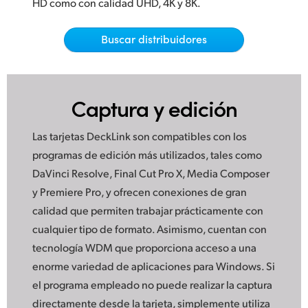
Netherlands
HD como con calidad UHD, 4K y 8K.
New Zealand
Buscar distribuidores
Norway
Poland
Captura y edición
Portugal
Las tarjetas DeckLink son compatibles con los
Singapore
programas de edición más utilizados, tales como
DaVinci Resolve, Final Cut Pro X, Media Composer
South Africa
y Premiere Pro, y ofrecen conexiones de gran
España
calidad que permiten trabajar prácticamente con
cualquier tipo de formato. Asimismo, cuentan con
Sweden
tecnología WDM que proporciona acceso a una
enorme variedad de aplicaciones para Windows. Si
Chinese Taipei
el programa empleado no puede realizar la captura
Turkey
directamente desde la tarjeta, simplemente utiliza