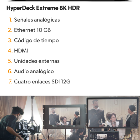
HyperDeck Extreme 8K HDR
1.
Señales analógicas
2.
Ethernet 10 GB
3.
Código de tiempo
4.
HDMI
5.
Unidades externas
6.
Audio analógico
7.
Cuatro enlaces SDI 12G