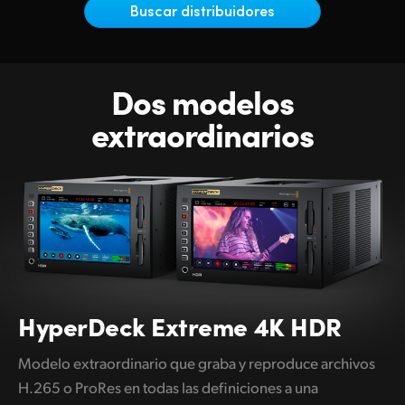
Netherlands
Buscar distribuidores
New Zealand
Norway
Dos modelos
Poland
extraordinarios
Portugal
Singapore
South Africa
España
Sweden
HyperDeck
Extreme 4K HDR
Chinese Taipei
Modelo extraordinario que graba y reproduce archivos
H.265 o ProRes en todas las definiciones a una
Turkey