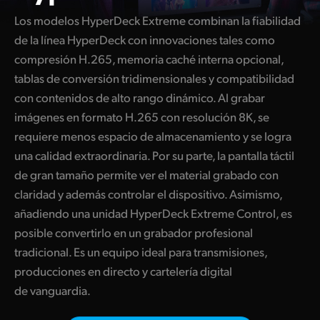
Finland
Los modelos HyperDeck Extreme combinan la fiabilidad
de la línea HyperDeck con innovaciones tales como
France
compresión H.265, memoria caché interna opcional,
Germany
tablas de conversión tridimensionales y compatibilidad
con contenidos de alto rango dinámico. Al grabar
Hong Kong SAR, China
imágenes en formato H.265 con resolución 8K, se
requiere menos espacio de almacenamiento y se logra
India
una calidad extraordinaria. Por su parte, la pantalla táctil
Italy
de gran tamaño permite ver el material grabado con
claridad y además controlar el dispositivo. Asimismo,
Japan
añadiendo una unidad HyperDeck Extreme Control, es
Korea
posible convertirlo en un grabador profesional
tradicional. Es un equipo ideal para transmisiones,
Mexico
producciones en directo y cartelería digital
de vanguardia.
Malaysia