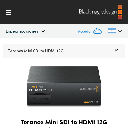
Especificaciones
Acceder
Teranex Mini
Argentina
Teranex Mini
SDI to HDMI 12G
Australia
Procesos
Austria
Modelos
Brazil
Especificaciones
Canada
China
Teranex Mini SDI to HDMI 12G
Denmark