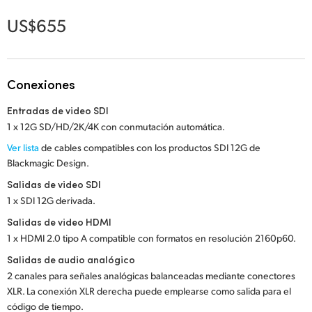
Netherlands
US$655
New Zealand
Norway
Conexiones
Poland
Entradas de video SDI
Portugal
1 x 12G SD/HD/2K/4K con conmutación automática.
Ver lista
de cables compatibles con los productos SDI 12G de
Singapore
Blackmagic Design.
South Africa
Salidas de video SDI
1 x SDI 12G derivada.
España
Salidas de video HDMI
1 x HDMI 2.0 tipo A compatible con formatos en resolución 2160p60.
Sweden
Salidas de audio analógico
Chinese Taipei
2 canales para señales analógicas balanceadas mediante conectores
XLR. La conexión XLR derecha puede emplearse como salida para el
Turkey
código de tiempo.