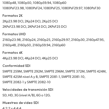
1080p48, 1080p50, 1080p59.94, 1080p60
1080PsF23.98, 1080PsF24, 1080PsF25, 1080PsF29.97, 1080PsF30
Formatos 2K
2Kp23.98 DCI, 2Kp24 DCI, 2Kp25 DCI
2KPsF23.98 DCI, 2KPsF24 DCI, 2KPsF25 DCI
Formatos UHD
2160p23.98, 2160p24, 2160p25, 2160p29.97, 2160p30, 2160p47.95,
2160p48, 2160p50, 2160p59.94, 2160p60
Formatos 4K
4Kp23.98 DCI, 4Kp24 DCI, 4Kp25 DCI
Conformidad SDI
SMPTE 259M, SMPTE 292M, SMPTE 296M, SMPTE 372M, SMPTE 424M,
SMPTE 425M nivel A y B, SMPTE 2081‑1, SMPTE 2081‑10,
SMPTE 2082‑1 y SMPTE 2082‑10
Velocidades de transmisión SDI
SD, HD, 3G (nivel A/B), 6G o 12G.
Muestreo de video SDI
4:2:2 y 4:4:4