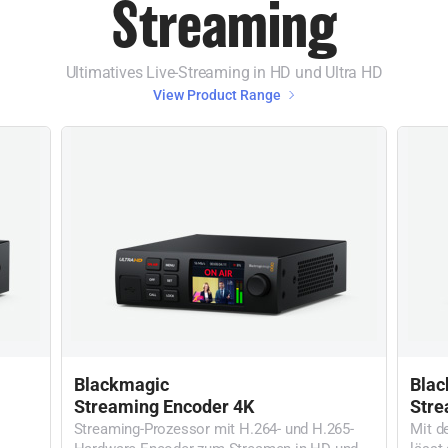
Streaming
Ultimatives Live-Streaming in HD und Ultra HD
View Product Range
Blackmagic
Bla
Streaming Encoder 4K
Stre
Streaming-Prozessor mit H.264- und H.265-
Mit d
Hardware-Encoder zum Streamen in HD und
lässt