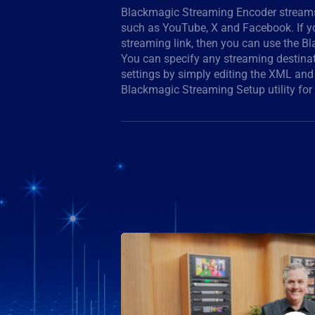
Blackmagic Streaming Encoder streams 
Blackmagic Streaming processors sup
such as YouTube, X and Facebook. If y
and H.265 for streaming HD or Ultr
streaming link, then you can use the 
latency. Blackmagic Streaming Ethernet
You can specify any streaming destina
text-based protocol for remotely s
settings by simply editing the XML and 
Streaming processor configurations and REST 
Blackmagic Streaming Setup utility fo