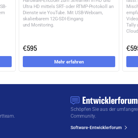
USB-
Ultra HD mittels SRT- oder RTMP-Protokoll an
Misch
tem
Dienste wie YouTube. Mit USB-Webcam,
empfa
skalierbarem 12G-SDI-Eingang
Video
und Monitoring.
Tally
Cloud
€595
€59
Mehr erfahren
Entwicklerforum
Schöpfen Sie aus der umfangrei
rtteam.
Community.
Software-Entwicklerforum