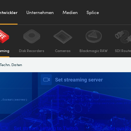
ntwickler
Unternehmen
Medien
Splice
aming
Disk Recorders
Cameras
Blackmagic RAW
SDI Route
Techn. Daten