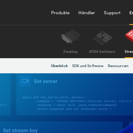
Produkte
Händler
Support
E
Desktop
ATEM Switchers
Stre
SDK und Software
Ressourcen
Überblick