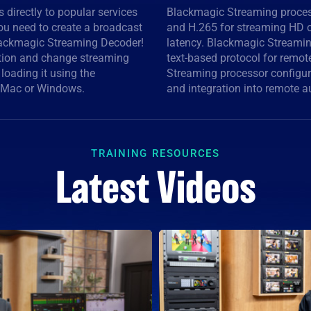
directly to popular services
port RTMP and SRT in H.264
ou need to create a broadcast
a HD at low data rates and
Blackmagic Streaming Decoder!
 Protocol is a line-oriented,
tion and change streaming
etting simple Blackmagic
loading it using the
API allows full control
r Mac or Windows.
and integration into remote 
TRAINING RESOURCES
Latest Videos