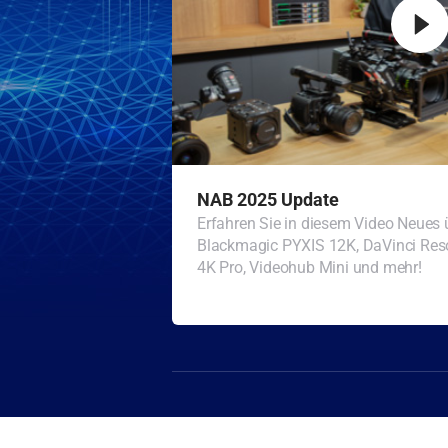
NAB 2025 Update
Erfahren Sie in diesem Video Neues 
Blackmagic PYXIS 12K, DaVinci Reso
4K Pro, Videohub Mini und mehr!