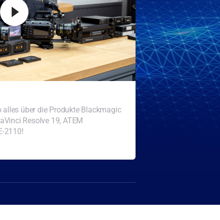
o alles über die Produkte Blackmagic
aVinci Resolve 19, ATEM
E-2110!