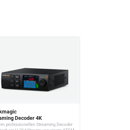
ckmagic
aming Decoder 4K
em professionellen Streaming Decoder
 sich ein H.264-Stream von einem ATEM