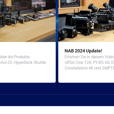
NAB 2024 Update!
über die Produkte
Erfahren Sie in diesem Vide
lve 20, HyperDeck Shuttle
URSA Cine 12K, PYXIS 6K, D
Constellation 4K und SMPT
}