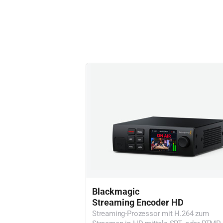
Blackmagic
Streaming Encoder HD
Streaming-Prozessor mit H.264 zum
Streamen in HD mittels SRT- oder RTMP-