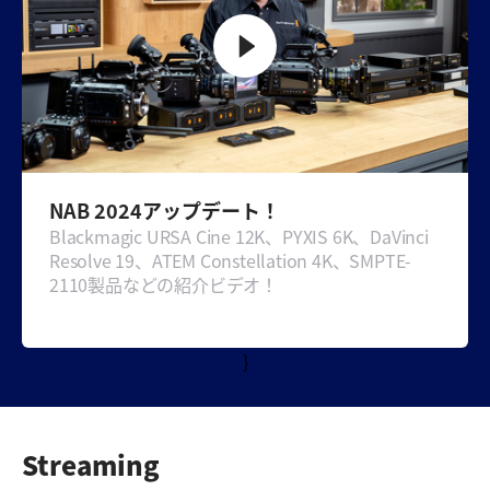
Chinese Taipei
Turkey
UAE
Ukraine
United Kingdom
NAB 2024アップデート！
Blackmagic URSA Cine 12K、PYXIS 6K、DaVinci
United States
Resolve 19、ATEM Constellation 4K、SMPTE-
2110製品などの紹介ビデオ！
}
Streaming