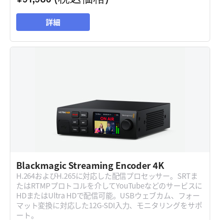
詳細
Blackmagic
Streaming Encoder 4K
H.264およびH.265に対応した配信プロセッサー。SRTま
たはRTMPプロトコルを介してYouTubeなどのサービスに
HDまたはUltra HDで配信可能。USBウェブカム、フォー
マット変換に対応した12G-SDI入力、モニタリングをサポ
ート。