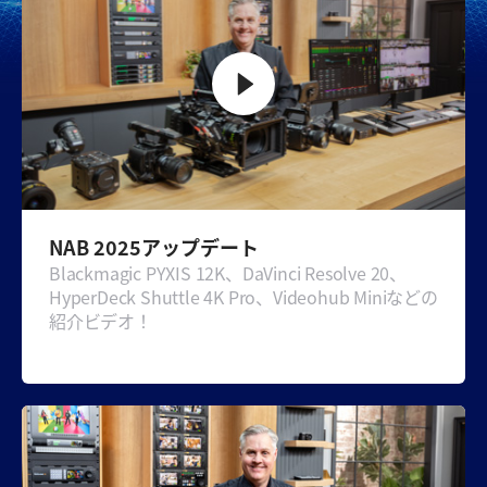
Malaysia
Netherlands
New Zealand
Norway
Poland
NAB 2025アップデート
Portugal
Blackmagic PYXIS 12K、DaVinci Resolve 20、
HyperDeck Shuttle 4K Pro、Videohub Miniなどの
Singapore
紹介ビデオ！
South Africa
Spain
Sweden