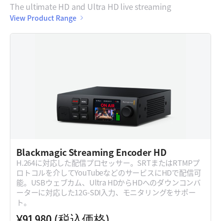
The ultimate HD and Ultra HD live streaming
View Product Range
Blackmagic
Streaming Encoder HD
H.264に対応した配信プロセッサー。SRTまたはRTMPプ
ロトコルを介してYouTubeなどのサービスにHDで配信可
能。USBウェブカム、Ultra HDからHDへのダウンコンバ
ーターに対応した12G-SDI入力、モニタリングをサポー
ト。
¥91,980
(税込価格)