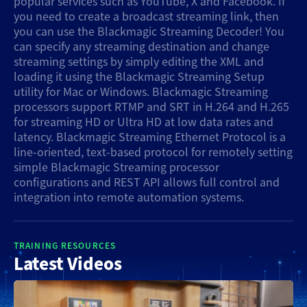
popular services such as YouTube, X and Facebook. If
you need to create a broadcast streaming link, then
Denmark
you can use the Blackmagic Streaming Decoder! You
can specify any streaming destination and change
Finland
streaming settings by simply editing the XML and
loading it using the Blackmagic Streaming Setup
France
utility for Mac or Windows. Blackmagic Streaming
processors support RTMP and SRT in H.264 and H.265
Germany
for streaming HD or Ultra HD at low data rates and
latency. Blackmagic Streaming Ethernet Protocol is a
Hong Kong SAR, China
line-oriented, text-based protocol for remotely setting
simple Blackmagic Streaming processor
India
configurations and REST API allows full control and
integration into remote automation systems.
Italy
Japan
TRAINING RESOURCES
Latest Videos
Korea
Mexico