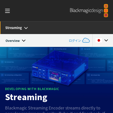
Streaming
Overview
ログイン
Overview
Argentina
Australia
SDK and Software
Austria
Resources
Brazil
DEVELOPING WITH BLACKMAGIC
Tech Specs
Streaming
Canada
Blackmagic Streaming Encoder streams directly to
China