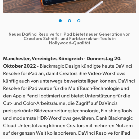
Finland
France
Germany
Neues DaVinci Resolve for iPad bietet neuer Generation von
Creators Schnitt- und Farbkorrektur-Tools in
Hollywood‑Qualität
Hong Kong SAR, China
Manchester, Vereinigtes Königreich - Donnerstag 20.
India
Oktober 2022 -
Blackmagic Design kündigte heute DaVinci
Italy
Resolve for iPad an, damit Creators ihre Video-Workflows
künftig auch von unterwegs bewerkstelligen können. DaVinci
Japan
Resolve for iPad wurde für die MultiTouch-Technologie und
den Apple Pencil optimiert und bietet Unterstützung für die
Korea
Cut- und Color-Arbeitsräume, die Zugriff auf DaVincis
preisgekrönte Bildverarbeitungstechnologie, Finishing-Tools
Mexico
und modernste HDR-Workflows gewähren. Dank Blackmagic
Cloud Unterstützung können Creators mit mehreren Nutzern
Malaysia
auf der ganzen Welt kollaborieren. DaVinci Resolve for iPad