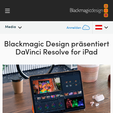
Media
Anmelden
Blackmagic Design
Neueste Nachrichten
präsentiert
Argentina
DaVinci Resolve for iPad
Australia
Nachrichtenarchiv
Austria
Pressebilder
Brazil
Canada
China
Denmark