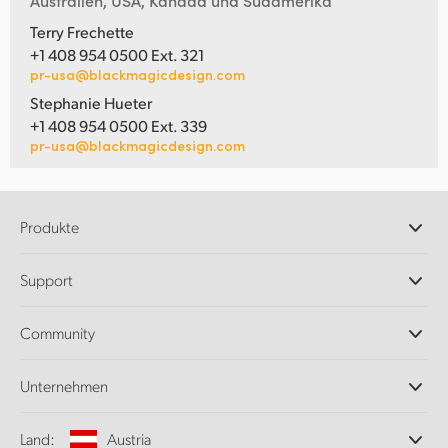
Australien, USA, Kanada und Südamerika
Terry Frechette
+1 408 954 0500 Ext. 321
pr-usa@blackmagicdesign.com
Stephanie Hueter
+1 408 954 0500 Ext. 339
pr-usa@blackmagicdesign.com
Produkte
Professionelle Kameras
Support
DaVinci Resolve und Fusion Software
ATEM Produktionsmischer
Händler
Community
Ultimatte
Support-Center
Diskrekorder
Kontakt
Splice Community
Unternehmen
Aufzeichnung und Wiedergabe
Cintel Scanner
Büros
Norm- und Formatwandlung
Land:
Austria
Informationen über uns