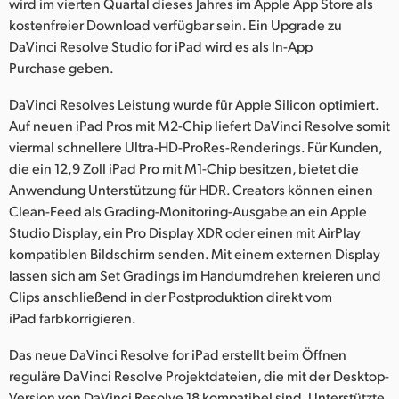
Netherlands
wird im vierten Quartal dieses Jahres im Apple App Store als
kostenfreier Download verfügbar sein. Ein Upgrade zu
New Zealand
DaVinci Resolve Studio for iPad wird es als In-App
Purchase geben.
Norway
DaVinci Resolves Leistung wurde für Apple Silicon optimiert.
Poland
Auf neuen iPad Pros mit M2-Chip liefert DaVinci Resolve somit
viermal schnellere Ultra-HD-ProRes-Renderings. Für Kunden,
Portugal
die ein 12,9 Zoll iPad Pro mit M1-Chip besitzen, bietet die
Anwendung Unterstützung für HDR. Creators können einen
Singapore
Clean-Feed als Grading-Monitoring-Ausgabe an ein Apple
South Africa
Studio Display, ein Pro Display XDR oder einen mit AirPlay
kompatiblen Bildschirm senden. Mit einem externen Display
Spain
lassen sich am Set Gradings im Handumdrehen kreieren und
Clips anschließend in der Postproduktion direkt vom
Sweden
iPad farbkorrigieren.
Chinese Taipei
Das neue DaVinci Resolve for iPad erstellt beim Öffnen
reguläre DaVinci Resolve Projektdateien, die mit der Desktop-
Turkey
Version von DaVinci Resolve 18 kompatibel sind. Unterstützte