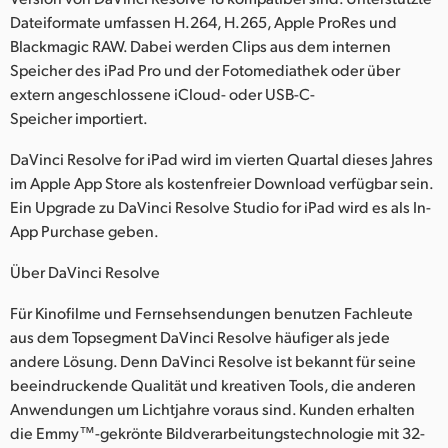
Dateiformate umfassen H.264, H.265, Apple ProRes und
UAE
Blackmagic RAW. Dabei werden Clips aus dem internen
Speicher des iPad Pro und der Fotomediathek oder über
Ukraine
extern angeschlossene iCloud- oder USB-C-
United Kingdom
Speicher importiert.
United States
DaVinci Resolve for iPad wird im vierten Quartal dieses Jahres
im Apple App Store als kostenfreier Download verfügbar sein.
Ein Upgrade zu DaVinci Resolve Studio for iPad wird es als In-
App Purchase geben.
Über DaVinci Resolve
Für Kinofilme und Fernsehsendungen benutzen Fachleute
aus dem Topsegment DaVinci Resolve häufiger als jede
andere Lösung. Denn DaVinci Resolve ist bekannt für seine
beeindruckende Qualität und kreativen Tools, die anderen
Anwendungen um Lichtjahre voraus sind. Kunden erhalten
die Emmy™-gekrönte Bildverarbeitungstechnologie mit 32-