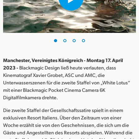
Finland
France
Germany
Hong Kong SAR, China
India
Manchester, Vereinigtes Königreich - Montag 17. April
2023 -
Blackmagic Design ließ heute verlauten, dass
Italy
Kinematograf Xavier Grobet, ASC und AMC, die
Unterwasserszenen für die zweite Staffel von „White Lotus“
Japan
mit einer Blackmagic Pocket Cinema Camera 6K
Digitalfilmkamera drehte.
Korea
Die zweite Staffel der Gesellschaftssatire spielt in einem
Mexico
exklusiven Resort Italiens. Über den Zeitraum von einer
Woche erzählt sie von den Geschehnissen, die sich um die
Malaysia
Gäste und Angestellten des Resorts abspielen. Während die