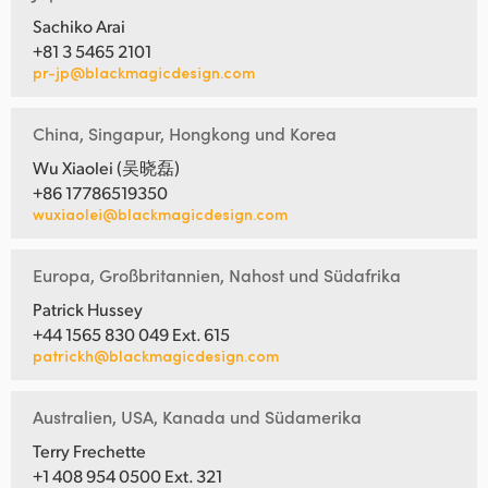
Sachiko Arai
+81 3 5465 2101
pr-jp@blackmagicdesign.com
China, Singapur, Hongkong und Korea
Wu Xiaolei (吴晓磊)
+86 17786519350
wuxiaolei@blackmagicdesign.com
Europa, Großbritannien, Nahost und Südafrika
Patrick Hussey
+44 1565 830 049 Ext. 615
patrickh@blackmagicdesign.com
Australien, USA, Kanada und Südamerika
Terry Frechette
+1 408 954 0500 Ext. 321