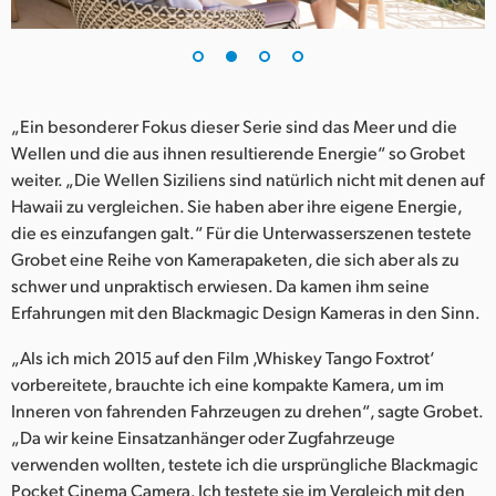
UAE
Ukraine
United Kingdom
„Ein besonderer Fokus dieser Serie sind das Meer und die
Wellen und die aus ihnen resultierende Energie“ so Grobet
United States
weiter. „Die Wellen Siziliens sind natürlich nicht mit denen auf
Hawaii zu vergleichen. Sie haben aber ihre eigene Energie,
die es einzufangen galt.“ Für die Unterwasserszenen testete
Grobet eine Reihe von Kamerapaketen, die sich aber als zu
schwer und unpraktisch erwiesen. Da kamen ihm seine
Erfahrungen mit den Blackmagic Design Kameras in den Sinn.
„Als ich mich 2015 auf den Film ,Whiskey Tango Foxtrot‘
vorbereitete, brauchte ich eine kompakte Kamera, um im
Inneren von fahrenden Fahrzeugen zu drehen“, sagte Grobet.
„Da wir keine Einsatzanhänger oder Zugfahrzeuge
verwenden wollten, testete ich die ursprüngliche Blackmagic
Pocket Cinema Camera. Ich testete sie im Vergleich mit den