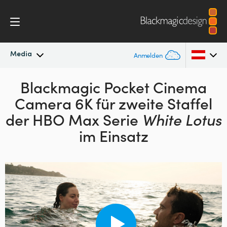
Media
Anmelden
Neueste Nachrichten
Blackmagic Pocket Cinema
Argentina
Camera 6K für
zweite Staffel
Australia
Nachrichtenarchiv
der
HBO Max Serie
White Lotus
Austria
im Einsatz
Pressebilder
Brazil
Canada
China
Denmark