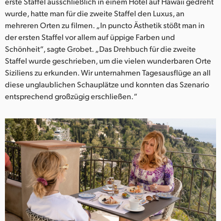
Netherlands
erste Staffel ausschließlich in einem Hotel auf Hawaii gedreht
wurde, hatte man für die zweite Staffel den Luxus, an
New Zealand
mehreren Orten zu filmen. „In puncto Ästhetik stößt man in
der ersten Staffel vor allem auf üppige Farben und
Norway
Schönheit“, sagte Grobet. „Das Drehbuch für die zweite
Staffel wurde geschrieben, um die vielen wunderbaren Orte
Poland
Siziliens zu erkunden. Wir unternahmen Tagesausflüge an all
diese unglaublichen Schauplätze und konnten das Szenario
Portugal
entsprechend großzügig erschließen.“
Singapore
South Africa
Spain
Sweden
Chinese Taipei
Turkey