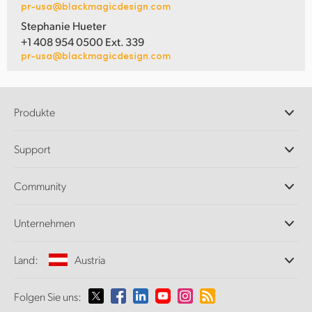
pr-usa@blackmagicdesign.com
Stephanie Hueter
+1 408 954 0500 Ext. 339
pr-usa@blackmagicdesign.com
Produkte
Professionelle Kameras
Support
DaVinci Resolve und Fusion Software
ATEM Produktionsmischer
Händler
Community
Ultimatte
Support-Center
Diskrekorder
Kontakt
Splice Community
Unternehmen
Aufzeichnung und Wiedergabe
Cintel Scanner
Büros
Norm- und Formatwandlung
Land:
Austria
Informationen über uns
Broadcasting-Konverter
Partner
Monitoring
Wählen Sie Ihr Land aus
Folgen Sie uns:
Medien
Netzwerkspeicher