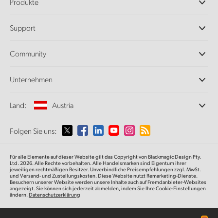
Produkte
Professionelle Kameras
Support
DaVinci Resolve und Fusion Software
ATEM Produktionsmischer
Händler
Community
Ultimatte
Support-Center
Diskrekorder
Kontakt
Splice Community
Unternehmen
Aufzeichnung und Wiedergabe
Cintel Scanner
Büros
Norm- und Formatwandlung
Land:
Austria
Informationen über uns
Broadcasting-Konverter
Partner
Monitoring
Wählen Sie Ihr Land aus
Folgen Sie uns:
Medien
Netzwerkspeicher
MultiView
Argentina
Für alle Elemente auf dieser Website gilt das Copyright von Blackmagic Design Pty.
Signalverteilung und Distribution
Ltd. 2026. Alle Rechte vorbehalten. Alle Handelsmarken sind Eigentum ihrer
jeweiligen rechtmäßigen Besitzer. Unverbindliche Preisempfehlungen zzgl. MwSt.
Streaming und Encoding
Australia
und Versand- und Zustellungskosten. Diese Website nutzt Remarketing-Dienste.
Besuchern unserer Website werden unsere Inhalte auch auf Fremdanbieter-Websites
angezeigt. Sie können sich jederzeit abmelden, indem Sie Ihre Cookie-Einstellungen
ändern.
Datenschutzerklärung
Austria