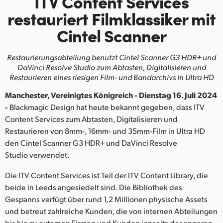
ITV Content Services
Finland
restauriert Filmklassiker mit
Cintel Scanner
France
Germany
Restaurierungsabteilung benutzt Cintel Scanner G3 HDR+ und
DaVinci Resolve Studio
zum Abtasten, Digitalisieren und
Hong Kong SAR, China
Restaurieren eines riesigen Film- und Bandarchivs in Ultra HD
Manchester, Vereinigtes Königreich - Dienstag 16. Juli 2024
India
-
Blackmagic Design hat heute bekannt gegeben, dass ITV
Italy
Content Services zum Abtasten, Digitalisieren und
Restaurieren von 8mm-, 16mm- und 35mm-Film in Ultra HD
Japan
den Cintel Scanner G3 HDR+ und DaVinci Resolve
Studio verwendet.
Korea
Die ITV Content Services ist Teil der ITV Content Library, die
Mexico
beide in Leeds angesiedelt sind. Die Bibliothek des
Gespanns verfügt über rund 1,2 Millionen physische Assets
Malaysia
und betreut zahlreiche Kunden, die von internen Abteilungen
bis hin zu externen Firmen und Kunden jenseits der engeren