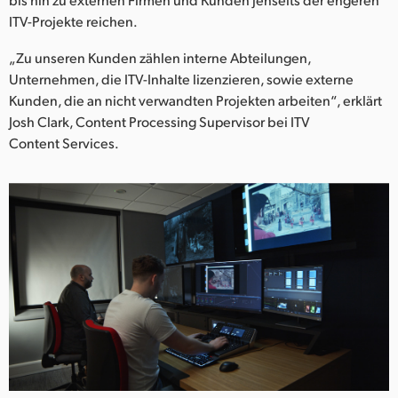
Netherlands
ITV-Projekte reichen.
New Zealand
„Zu unseren Kunden zählen interne Abteilungen,
Norway
Unternehmen, die ITV-Inhalte lizenzieren, sowie externe
Kunden, die an nicht verwandten Projekten arbeiten“, erklärt
Poland
Josh Clark, Content Processing Supervisor bei ITV
Content Services.
Portugal
Singapore
South Africa
Spain
Sweden
Chinese Taipei
Turkey