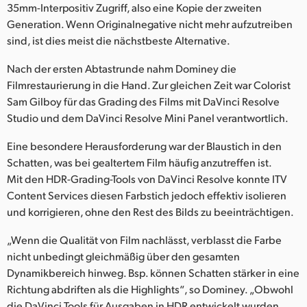
35mm-Interpositiv Zugriff, also eine Kopie der zweiten
Generation. Wenn Originalnegative nicht mehr aufzutreiben
sind, ist dies meist die nächstbeste Alternative.
Nach der ersten Abtastrunde nahm Dominey die
Filmrestaurierung in die Hand. Zur gleichen Zeit war Colorist
Sam Gilboy für das Grading des Films mit DaVinci Resolve
Studio und dem DaVinci Resolve Mini Panel verantwortlich.
Eine besondere Herausforderung war der Blaustich in den
Schatten, was bei gealtertem Film häufig anzutreffen ist.
Mit den HDR-Grading-Tools von DaVinci Resolve konnte ITV
Content Services diesen Farbstich jedoch effektiv isolieren
und korrigieren, ohne den Rest des Bilds zu beeinträchtigen.
„Wenn die Qualität von Film nachlässt, verblasst die Farbe
nicht unbedingt gleichmäßig über den gesamten
Dynamikbereich hinweg. Bsp. können Schatten stärker in eine
Richtung abdriften als die Highlights“, so Dominey. „Obwohl
die DaVinci Tools für Ausgaben in HDR entwickelt wurden,