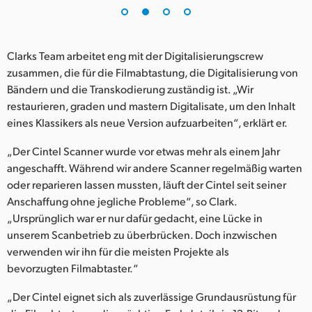
UAE
Ukraine
Clarks Team arbeitet eng mit der Digitalisierungscrew
zusammen, die für die Filmabtastung, die Digitalisierung von
United Kingdom
Bändern und die Transkodierung zuständig ist. „Wir
restaurieren, graden und mastern Digitalisate, um den Inhalt
United States
eines Klassikers als neue Version aufzuarbeiten“, erklärt er.
„Der Cintel Scanner wurde vor etwas mehr als einem Jahr
angeschafft. Während wir andere Scanner regelmäßig warten
oder reparieren lassen mussten, läuft der Cintel seit seiner
Anschaffung ohne jegliche Probleme“, so Clark.
„Ursprünglich war er nur dafür gedacht, eine Lücke in
unserem Scanbetrieb zu überbrücken. Doch inzwischen
verwenden wir ihn für die meisten Projekte als
bevorzugten Filmabtaster.“
„Der Cintel eignet sich als zuverlässige Grundausrüstung für