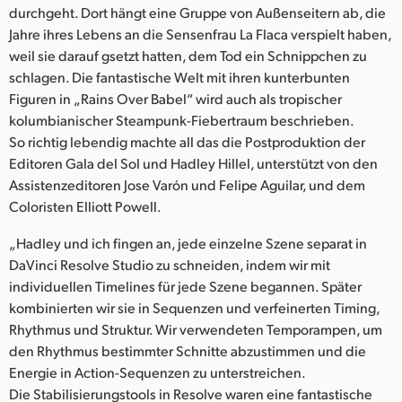
Netherlands
durchgeht. Dort hängt eine Gruppe von Außenseitern ab, die
Jahre ihres Lebens an die Sensenfrau La Flaca verspielt haben,
New Zealand
weil sie darauf gsetzt hatten, dem Tod ein Schnippchen zu
schlagen. Die fantastische Welt mit ihren kunterbunten
Norway
Figuren in „Rains Over Babel“ wird auch als tropischer
Poland
kolumbianischer Steampunk-Fiebertraum beschrieben.
So richtig lebendig machte all das die Postproduktion der
Portugal
Editoren Gala del Sol und Hadley Hillel, unterstützt von den
Assistenzeditoren Jose Varón und Felipe Aguilar, und dem
Singapore
Coloristen Elliott Powell.
South Africa
„Hadley und ich fingen an, jede einzelne Szene separat in
DaVinci Resolve Studio zu schneiden, indem wir mit
Spain
individuellen Timelines für jede Szene begannen. Später
kombinierten wir sie in Sequenzen und verfeinerten Timing,
Sweden
Rhythmus und Struktur. Wir verwendeten Temporampen, um
Chinese Taipei
den Rhythmus bestimmter Schnitte abzustimmen und die
Energie in Action-Sequenzen zu unterstreichen.
Turkey
Die Stabilisierungstools in Resolve waren eine fantastische