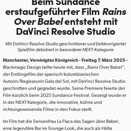
Beim Sundance
Finland
erstaufgeführter Film
Rains
Over Babel
entsteht
mit
France
DaVinci Resolve Studio
Germany
Mit DaVinci Resolve Studio geschnittener und
farbkorrigierter
Hong Kong SAR, China
Spielfilm debütiert in besonderer NEXT-Kategorie
India
Manchester, Vereinigtes Königreich - Freitag 7. März 2025 -
Blackmagic Design teilte heute mit, dass „Rains Over Babel“,
Italy
der Erstlingsfilm der spanisch-kolumbianischen
Autorin/Regisseurin Gala del Sol, mit DaVinci Resolve Studio
Japan
geschnitten und gegradet wurde. Seine Premiere feierte der
Korea
Film kürzlich beim 2025 Sundance Festival. Gezeigt wurde er
in der NEXT-Kategorie, die innovative, kühne und
Mexico
richtungsweisende Filme in den Fokus stellt.
Malaysia
Im Film hat die Sensenfrau La Flaca das Sagen über Babel,
eine legendäre Bar im Grunge-Look, die auch als Hölle