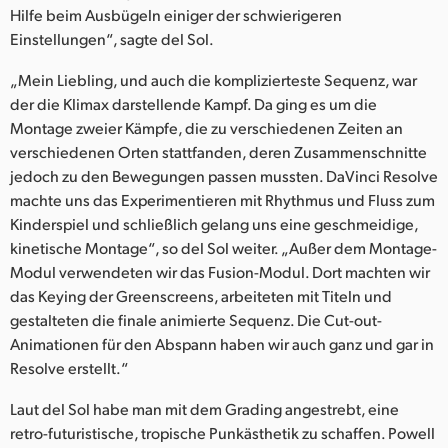
Hilfe beim Ausbügeln einiger der schwierigeren
UAE
Einstellungen“, sagte del Sol.
Ukraine
„Mein Liebling, und auch die komplizierteste Sequenz, war
der die Klimax darstellende Kampf. Da ging es um die
United Kingdom
Montage zweier Kämpfe, die zu verschiedenen Zeiten an
verschiedenen Orten stattfanden, deren Zusammenschnitte
United States
jedoch zu den Bewegungen passen mussten. DaVinci Resolve
machte uns das Experimentieren mit Rhythmus und Fluss zum
Kinderspiel und schließlich gelang uns eine geschmeidige,
kinetische Montage“, so del Sol weiter. „Außer dem Montage-
Modul verwendeten wir das Fusion-Modul. Dort machten wir
das Keying der Greenscreens, arbeiteten mit Titeln und
gestalteten die finale animierte Sequenz. Die Cut-out-
Animationen für den Abspann haben wir auch ganz und gar in
Resolve erstellt.“
Laut del Sol habe man mit dem Grading angestrebt, eine
retro-futuristische, tropische Punkästhetik zu schaffen. Powell