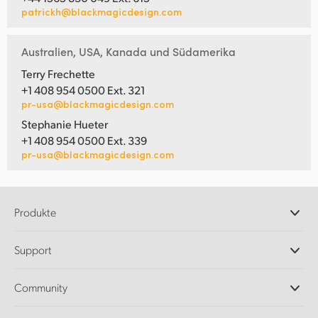
patrickh@blackmagicdesign.com
Australien, USA, Kanada und Südamerika
Terry Frechette
+1 408 954 0500 Ext. 321
pr-usa@blackmagicdesign.com
Stephanie Hueter
+1 408 954 0500 Ext. 339
pr-usa@blackmagicdesign.com
Produkte
Professionelle Kameras
Support
DaVinci Resolve und Fusion Software
ATEM Produktionsmischer
Händler
Community
Ultimatte
Support-Center
Diskrekorder
Kontakt
Splice Community