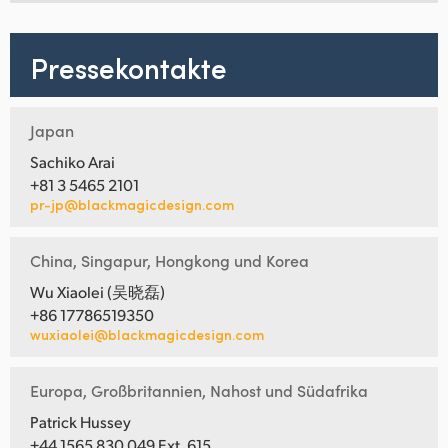
Pressekontakte
Japan
Sachiko Arai
+81 3 5465 2101
pr-jp@blackmagicdesign.com
China, Singapur, Hongkong und Korea
Wu Xiaolei (吴晓磊)
+86 17786519350
wuxiaolei@blackmagicdesign.com
Europa, Großbritannien, Nahost und Südafrika
Patrick Hussey
+44 1565 830 049 Ext. 615