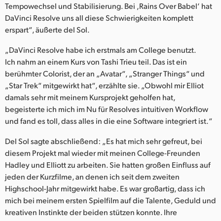
Tempowechsel und Stabilisierung. Bei ,Rains Over Babel‘ hat
DaVinci Resolve uns all diese Schwierigkeiten komplett
erspart“, äußerte del Sol.
„DaVinci Resolve habe ich erstmals am College benutzt.
Ich nahm an einem Kurs von Tashi Trieu teil. Das ist ein
berühmter Colorist, der an „Avatar“, „Stranger Things“ und
„Star Trek“ mitgewirkt hat“, erzählte sie. „Obwohl mir Elliot
damals sehr mit meinem Kursprojekt geholfen hat,
begeisterte ich mich im Nu für Resolves intuitiven Workflow
und fand es toll, dass alles in die eine Software integriert ist.“
Del Sol sagte abschließend: „Es hat mich sehr gefreut, bei
diesem Projekt mal wieder mit meinen College-Freunden
Hadley und Elliott zu arbeiten. Sie hatten großen Einfluss auf
jeden der Kurzfilme, an denen ich seit dem zweiten
Highschool-Jahr mitgewirkt habe. Es war großartig, dass ich
mich bei meinem ersten Spielfilm auf die Talente, Geduld und
kreativen Instinkte der beiden stützen konnte. Ihre