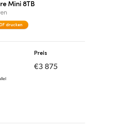
re Mini 8TB
ten
DF drucken
Preis
€3 875
llel