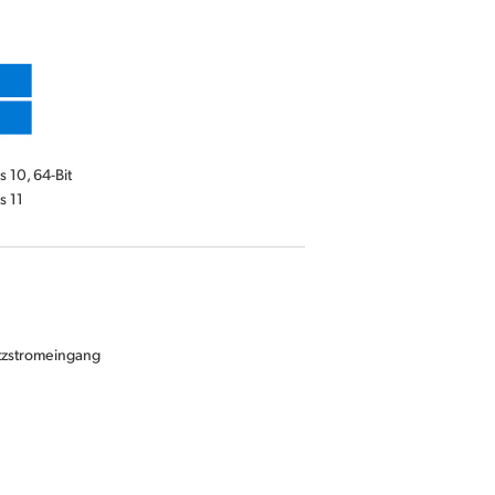
 10, 64-Bit
 11
etzstromeingang