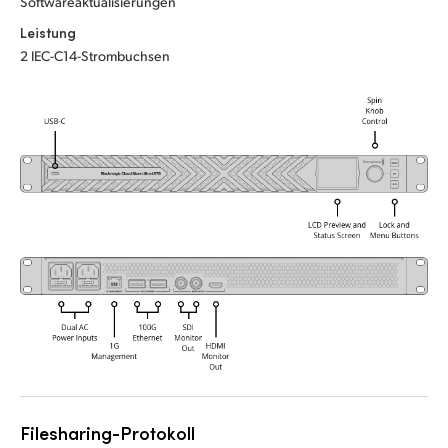
Softwareaktualisierungen
UAE
Leistung
2 IEC-C14-Strombuchsen
Ukraine
United Kingdom
United States
Filesharing-Protokoll