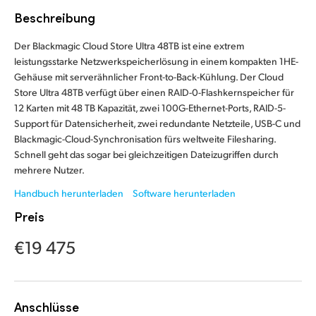
Finland
Beschreibung
France
Der Blackmagic Cloud Store Ultra 48TB ist eine extrem
leistungsstarke Netzwerkspeicherlösung in einem kompakten
1HE-
Germany
Gehäuse
mit serverähnlicher Front-to-Back-Kühlung. Der Cloud
Store Ultra 48TB verfügt über einen RAID-0-Flashkernspeicher
für
Hong Kong SAR, China
12 Karten
mit 48 TB Kapazität, zwei 100G-Ethernet-Ports,
RAID-5-
Support
für Datensicherheit, zwei redundante Netzteile, USB-C und
India
Blackmagic-Cloud-Synchronisation fürs weltweite Filesharing.
Schnell geht das sogar bei gleichzeitigen Dateizugriffen durch
Italy
mehrere Nutzer.
Handbuch herunterladen
Software herunterladen
Japan
Preis
Korea
€19 475
Mexico
Malaysia
Anschlüsse