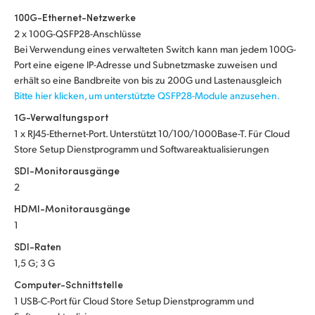
Netherlands
100G-Ethernet-Netzwerke
New Zealand
2 x 100G-QSFP28-Anschlüsse
Bei Verwendung eines verwalteten Switch kann man jedem 100G-
Norway
Port eine eigene IP-Adresse und Subnetzmaske zuweisen und
erhält so eine Bandbreite von bis zu 200G und Lastenausgleich
Poland
Bitte hier klicken, um unterstützte QSFP28-Module anzusehen.
1G-Verwaltungsport
Portugal
1 x RJ45-Ethernet-Port. Unterstützt 10/100/1000Base-T. Für Cloud
Store Setup Dienstprogramm und Softwareaktualisierungen
Singapore
SDI-Monitorausgänge
South Africa
2
HDMI-Monitorausgänge
Spain
1
Sweden
SDI-Raten
1,5 G; 3 G
Chinese Taipei
Computer-Schnittstelle
1 USB-C-Port für Cloud Store Setup Dienstprogramm und
Turkey