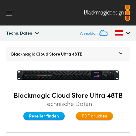
Techn. Daten
Anmelden
Blackmagic Cloud Store Mini/Max/Ultra
Argentina
Blackmagic
Cloud Store Ultra 48TB
Australia
Galerie
Austria
DaVinci Resolve Replay
Brazil
Blackmagic Cloud Store Ultra 48TB
Techn. Daten
Technische Daten
Canada
Reseller finden
PDF drucken
China
Denmark