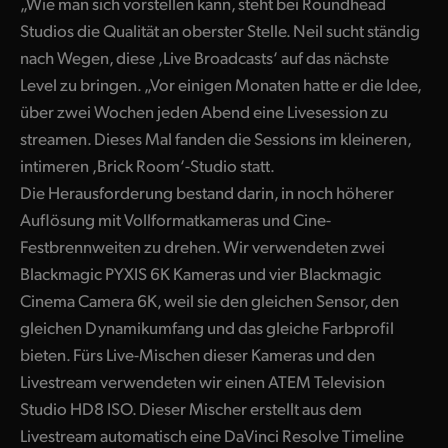
„Wie man sich vorstellen kann, steht bei Roundhead
UAE
Studios die Qualität an oberster Stelle. Neil sucht ständig
nach Wegen, diese ,Live Broadcasts‘ auf das nächste
Ukraine
Level zu bringen. „Vor einigen Monaten hatte er die Idee,
über zwei Wochen jeden Abend eine Livesession zu
United Kingdom
streamen. Dieses Mal fanden die Sessions im kleineren,
United States
intimeren ,Brick Room‘-Studio statt.
Die Herausforderung bestand darin, in noch höherer
Auflösung mit Vollformatkameras und Cine-
Festbrennweiten zu drehen. Wir verwendeten zwei
Blackmagic PYXIS 6K Kameras und vier Blackmagic
Cinema Camera 6K, weil sie den gleichen Sensor, den
gleichen Dynamikumfang und das gleiche Farbprofil
bieten. Fürs Live-Mischen dieser Kameras und den
Livestream verwendeten wir einen ATEM Television
Studio HD8 ISO. Dieser Mischer erstellt aus dem
Livestream automatisch eine DaVinci Resolve Timeline