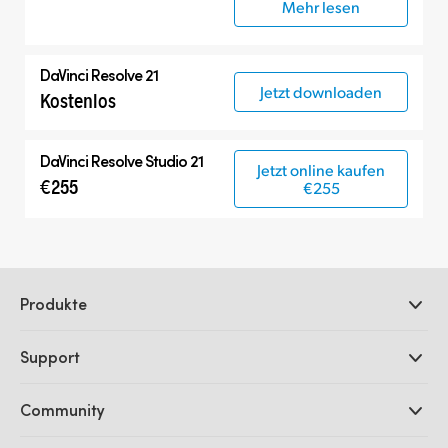
Mehr lesen
DaVinci Resolve 21
Jetzt downloaden
Kostenlos
DaVinci Resolve Studio 21
Jetzt online kaufen
€255
€255
Produkte
Professionelle Kameras
Support
DaVinci Resolve und Fusion Software
ATEM Produktionsmischer
Händler
Community
Ultimatte
Support-Center
Diskrekorder
Kontakt
Splice Community