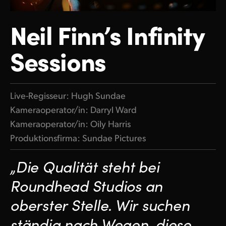
Finland
Neil Finn’s Infinity
France
Sessions
Germany
Hong Kong SAR, China
Live-Regisseur: Hugh Sundae
India
Kameraoperator/in: Darryl Ward
Italy
Kameraoperator/in: Oily Harris
Produktionsfirma: Sundae Pictures
Japan
„Die Qualität steht bei
Korea
Roundhead Studios an
Mexico
oberster Stelle. Wir suchen
Malaysia
ständig nach Wegen, diese