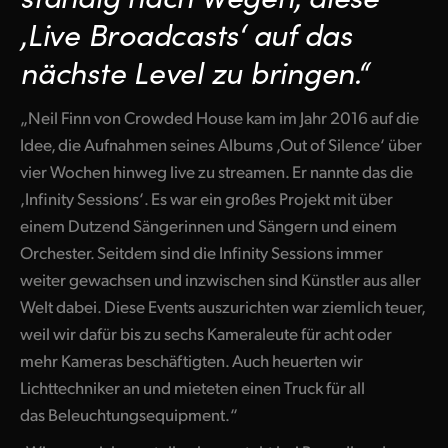
Netherlands
,Live Broadcasts‘ auf das
New Zealand
nächste Level zu bringen.“
Norway
„Neil Finn von Crowded House kam im Jahr 2016 auf die
Poland
Idee, die Aufnahmen seines Albums ,Out of Silence‘ über
vier Wochen hinweg live zu streamen. Er nannte das die
Portugal
,Infinity Sessions‘. Es war ein großes Projekt mit über
Singapore
einem Dutzend Sängerinnen und Sängern und einem
Orchester. Seitdem sind die Infinity Sessions immer
South Africa
weiter gewachsen und inzwischen sind Künstler aus aller
Spain
Welt dabei. Diese Events auszurichten war ziemlich teuer,
weil wir dafür bis zu sechs Kameraleute für acht oder
Sweden
mehr Kameras beschäftigten. Auch heuerten wir
Lichttechniker an und mieteten einen Truck für all
Chinese Taipei
das Beleuchtungsequipment.“
Turkey