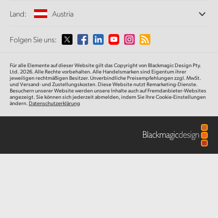
Büros
Finland
Norm- und Formatwandlung
Land:
Austria
Techn. Daten
Informationen über uns
Broadcasting-Konverter
Partner
France
Monitoring
Wählen Sie Ihr Land aus
Folgen Sie uns:
Medien
Netzwerkspeicher
Germany
MultiView
Argentina
Für alle Elemente auf dieser Website gilt das Copyright von Blackmagic Design Pty.
Signalverteilung und Distribution
Hong Kong SAR, China
Ltd. 2026. Alle Rechte vorbehalten. Alle Handelsmarken sind Eigentum ihrer
jeweiligen rechtmäßigen Besitzer. Unverbindliche Preisempfehlungen zzgl. MwSt.
Streaming und Encoding
Australia
und Versand- und Zustellungskosten. Diese Website nutzt Remarketing-Dienste.
Besuchern unserer Website werden unsere Inhalte auch auf Fremdanbieter-Websites
India
angezeigt. Sie können sich jederzeit abmelden, indem Sie Ihre Cookie-Einstellungen
ändern.
Datenschutzerklärung
Austria
Italy
Brazil
Japan
Canada
Korea
China
Mexico
Malaysia
Denmark