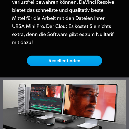
Netherlands
verlustfrei bewahren können. DaVinci Resolve
bietet das schnellste und qualitativ beste
New Zealand
Mittel für die Arbeit mit den Dateien Ihrer
URSA Mini Pro. Der Clou: Es kostet Sie nichts
Norway
extra, denn die Software gibt es zum Nulltarif
Poland
mit dazu!
Portugal
Reseller finden
Singapore
South Africa
Spain
Sweden
Chinese Taipei
Turkey