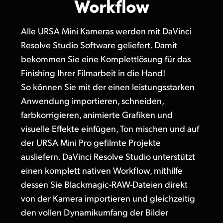
Workflow
Finland
Post
Alle URSA Mini Kameras werden mit DaVinci
France
Resolve Studio Software geliefert. Damit
Galerie
Germany
bekommen Sie eine Komplettlösung für das
Finishing Ihrer Filmarbeit in die Hand!
Techn. Daten
Hong Kong SAR, China
So können Sie mit der einen leistungsstarken
India
Anwendung importieren, schneiden,
farbkorrigieren, animierte Grafiken und
Italy
visuelle Effekte einfügen, Ton mischen und auf
Japan
der URSA Mini Pro gefilmte Projekte
ausliefern. DaVinci Resolve Studio unterstützt
Korea
einen komplett nativen Workflow, mithilfe
Mexico
dessen Sie Blackmagic-RAW-Dateien direkt
von der Kamera importieren und gleichzeitig
Malaysia
den vollen Dynamikumfang der Bilder