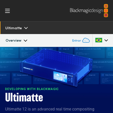
Ultimatte
Overview
Entrar
Overview
Argentina
Australia
SDK and Software
Austria
Resources
Brazil
DEVELOPING WITH BLACKMAGIC
Ultimatte
Tech Specs
Canada
Ultimatte 12 is an advanced real time compositing
China