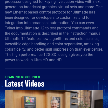
processor designed for keying live action video with next
generation broadcast graphics, virtual sets and more. The
Denmark
new Ethernet based control protocol for Ultimatte has
Finland
been designed for developers to customize and for
integration into broadcast automation. You can even
France
Telnet into Ultimatte 12 to test protocol commands and
the documentation is described in the instruction manual.
Germany
Ultimatte 12 features new algorithms and color science,
incredible edge handling and color separation, amazing
Hong Kong SAR, China
color fidelity, and better spill suppression than ever before.
The high performance 12G-SDI design gives you the
India
power to work in Ultra HD and HD.
Italy
TRAINING RESOURCES
Japan
Latest Videos
Korea
Mexico