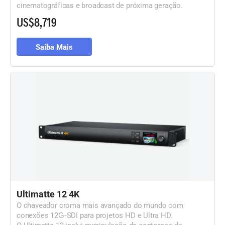
cinematográficas e broadcast de próxima geração.
US$8,719
Saiba Mais
Ultimatte 12 4K
O chaveador croma mais avançado do mundo com
conexões 12G‑SDI para projetos HD e Ultra HD.
O Ultimatte 12 inclui manipulação de contornos de