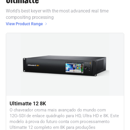
World’s best keyer with the most advanced real time
compositing processing
View Product Range
Ultimatte 12 8K
O chaveador croma mais avançado do mundo com
12G‑SDI de enlace quádruplo para HD, Ultra HD e 8K. Este
modelo à prova do futuro conta com processamento
Ultimatte 12 completo em 8K para produções