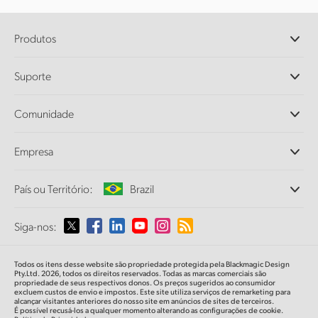
Produtos
Câmeras Profissionais
Suporte
DaVinci Resolve e Fusion
Switchers de Produção ATEM
Revendedores
Comunidade
Ultimatte
Central de Suporte Técnico
Gravadores de Disco
Fale Conosco
Comunidade Splice
Empresa
Captura e Reprodução
Cintel Scanner
Escritórios
Conversão de Padrões
País ou Território:
Brazil
Sobre a Blackmagic Design
Conversores Broadcast
Parcerias
Monitoramento
Selecione seu país ou território
Siga-nos:
Imprensa
Armazenamento em Rede
MultiView
Argentina
Todos os itens desse website são propriedade protegida pela Blackmagic Design
Roteamento e Distribuição
Pty.Ltd. 2026, todos os direitos reservados. Todas as marcas comerciais são
propriedade de seus respectivos donos. Os preços sugeridos ao consumidor
Streaming e Codificação
Australia
excluem custos de envio e impostos. Este site utiliza serviços de remarketing para
alcançar visitantes anteriores do nosso site em anúncios de sites de terceiros.
É possível recusá-los a qualquer momento alterando as configurações de cookie.