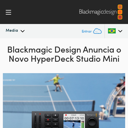
Media
Entrar
Novidades
Blackmagic Design Anuncia o
Argentina
Novo HyperDeck Studio Mini
Australia
Arquivo
Austria
Imagens para Imprensa
Brazil
Canada
China
Denmark