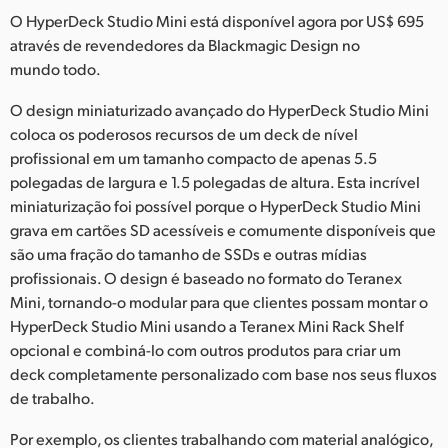
Netherlands
O HyperDeck Studio Mini está disponível agora por US$ 695
através de revendedores da Blackmagic Design no
New Zealand
mundo todo.
Norway
O design miniaturizado avançado do HyperDeck Studio Mini
Poland
coloca os poderosos recursos de um deck de nível
profissional em um tamanho compacto de apenas 5.5
Portugal
polegadas de largura e 1.5 polegadas de altura. Esta incrível
miniaturização foi possível porque o HyperDeck Studio Mini
Singapore
grava em cartões SD acessíveis e comumente disponíveis que
são uma fração do tamanho de SSDs e outras mídias
South Africa
profissionais. O design é baseado no formato do Teranex
Mini, tornando-o modular para que clientes possam montar o
Spain
HyperDeck Studio Mini usando a Teranex Mini Rack Shelf
Sweden
opcional e combiná-lo com outros produtos para criar um
deck completamente personalizado com base nos seus fluxos
Chinese Taipei
de trabalho.
Turkey
Por exemplo, os clientes trabalhando com material analógico,