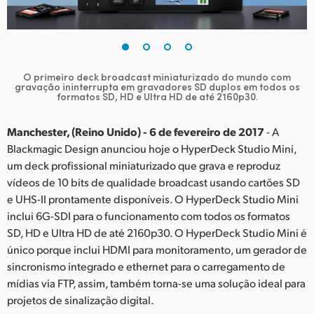
Finland
France
Germany
O primeiro deck broadcast miniaturizado do mundo com
gravação ininterrupta em gravadores SD duplos em todos os
formatos SD, HD e Ultra HD de até 2160p30.
Hong Kong SAR, China
Manchester, (Reino Unido) - 6 de fevereiro de 2017
- A
India
Blackmagic Design anunciou hoje o HyperDeck Studio Mini,
Italy
um deck profissional miniaturizado que grava e reproduz
vídeos de 10 bits de qualidade broadcast usando cartões SD
Japan
e UHS-II prontamente disponíveis. O HyperDeck Studio Mini
inclui 6G-SDI para o funcionamento com todos os formatos
Korea
SD, HD e Ultra HD de até 2160p30. O HyperDeck Studio Mini é
único porque inclui HDMI para monitoramento, um gerador de
Mexico
sincronismo integrado e ethernet para o carregamento de
mídias via FTP, assim, também torna-se uma solução ideal para
Malaysia
projetos de sinalização digital.