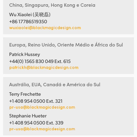
China, Singapura, Hong Kong e Coreia
Wu Xiaolei (吴晓磊)
+86 17786519350
wuxiaolei@blackmagicdesign.com
Europa, Reino Unido, Oriente Médio e África do Sul
Patrick Hussey
+44(0) 1565 830 049 Ext. 615
patrickh@blackmagicdesign.com
Austrália, EUA, Canadá e América do Sul
Terry Frechette
+1 408 954 0500 Ext. 321
pr-usa@blackmagicdesign.com
Stephanie Hueter
+1 408 954 0500 Ext. 339
pr-usa@blackmagicdesign.com