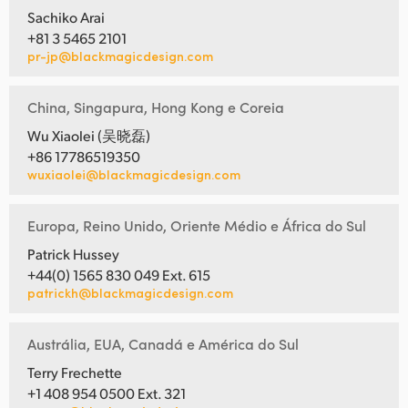
Sachiko Arai
+81 3 5465 2101
pr-jp@blackmagicdesign.com
China, Singapura, Hong Kong e Coreia
Wu Xiaolei (吴晓磊)
+86 17786519350
wuxiaolei@blackmagicdesign.com
Europa, Reino Unido, Oriente Médio e África do Sul
Patrick Hussey
+44(0) 1565 830 049 Ext. 615
patrickh@blackmagicdesign.com
Austrália, EUA, Canadá e América do Sul
Terry Frechette
+1 408 954 0500 Ext. 321