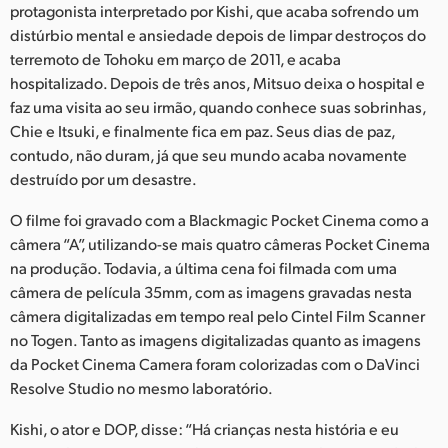
Netherlands
protagonista interpretado por Kishi, que acaba sofrendo um
distúrbio mental e ansiedade depois de limpar destroços do
New Zealand
terremoto de Tohoku em março de 2011, e acaba
hospitalizado. Depois de três anos, Mitsuo deixa o hospital e
Norway
faz uma visita ao seu irmão, quando conhece suas sobrinhas,
Chie e Itsuki, e finalmente fica em paz. Seus dias de paz,
Poland
contudo, não duram, já que seu mundo acaba novamente
Portugal
destruído por um desastre.
Singapore
O filme foi gravado com a Blackmagic Pocket Cinema como a
câmera “A”, utilizando-se mais quatro câmeras Pocket Cinema
South Africa
na produção. Todavia, a última cena foi filmada com uma
câmera de película 35mm, com as imagens gravadas nesta
Spain
câmera digitalizadas em tempo real pelo Cintel Film Scanner
no Togen. Tanto as imagens digitalizadas quanto as imagens
Sweden
da Pocket Cinema Camera foram colorizadas com o DaVinci
Resolve Studio no mesmo laboratório.
Chinese Taipei
Kishi, o ator e DOP, disse: “Há crianças nesta história e eu
Turkey