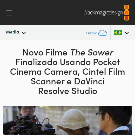
Media
Entrar
Novidades
Novo Filme
The Sower
Argentina
Finalizado Usando Pocket
Australia
Arquivo
Cinema Camera, Cintel Film
Austria
Scanner e DaVinci
Imagens para Imprensa
Resolve Studio
Brazil
Canada
China
Denmark