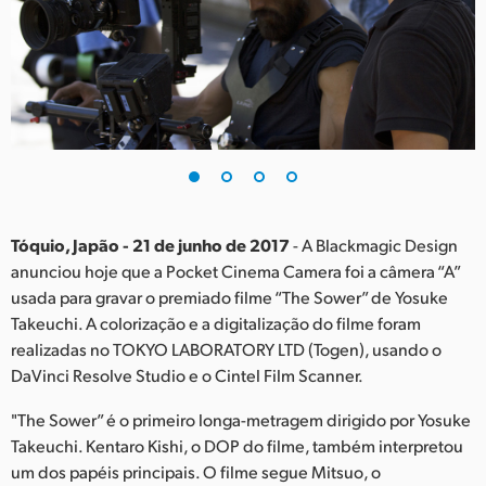
Finland
France
Germany
Hong Kong SAR, China
India
Tóquio, Japão - 21 de junho de 2017
- A Blackmagic Design
Italy
anunciou hoje que a Pocket Cinema Camera foi a câmera “A”
usada para gravar o premiado filme “The Sower” de Yosuke
Japan
Takeuchi. A colorização e a digitalização do filme foram
Korea
realizadas no TOKYO LABORATORY LTD (Togen), usando o
DaVinci Resolve Studio e o Cintel Film Scanner.
Mexico
"The Sower” é o primeiro longa-metragem dirigido por Yosuke
Malaysia
Takeuchi. Kentaro Kishi, o DOP do filme, também interpretou
um dos papéis principais. O filme segue Mitsuo, o