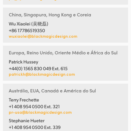
China, Singapura, Hong Kong e Coreia
Wu Xiaolei (吴晓磊)
+86 17786519350
wuxiaolei@blackmagicdesign.com
Europa, Reino Unido, Oriente Médio e África do Sul
Patrick Hussey
+44(0) 1565 830 049 Ext. 615
patrickh@blackmagicdesign.com
Austrália, EUA, Canadá e América do Sul
Terry Frechette
+1 408 954 0500 Ext. 321
pr-usa@blackmagicdesign.com
Stephanie Hueter
+1 408 954 0500 Ext. 339