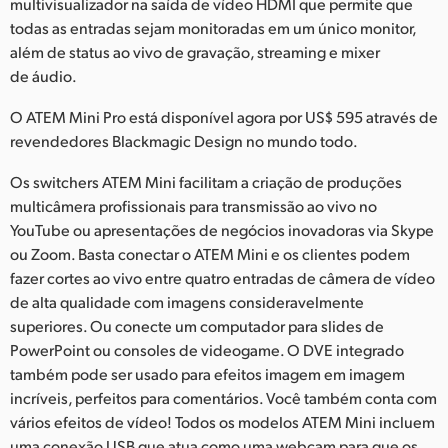
Netherlands
multivisualizador na saída de vídeo HDMI que permite que
todas as entradas sejam monitoradas em um único monitor,
New Zealand
além de status ao vivo de gravação, streaming e mixer
de áudio.
Norway
O ATEM Mini Pro está disponível agora por US$ 595 através de
Poland
revendedores Blackmagic Design no mundo todo.
Portugal
Os switchers ATEM Mini facilitam a criação de produções
multicâmera profissionais para transmissão ao vivo no
Singapore
YouTube ou apresentações de negócios inovadoras via Skype
ou Zoom. Basta conectar o ATEM Mini e os clientes podem
South Africa
fazer cortes ao vivo entre quatro entradas de câmera de vídeo
de alta qualidade com imagens consideravelmente
Spain
superiores. Ou conecte um computador para slides de
Sweden
PowerPoint ou consoles de videogame. O DVE integrado
também pode ser usado para efeitos imagem em imagem
Chinese Taipei
incríveis, perfeitos para comentários. Você também conta com
vários efeitos de vídeo! Todos os modelos ATEM Mini incluem
Turkey
uma conexão USB que atua como uma webcam para que os