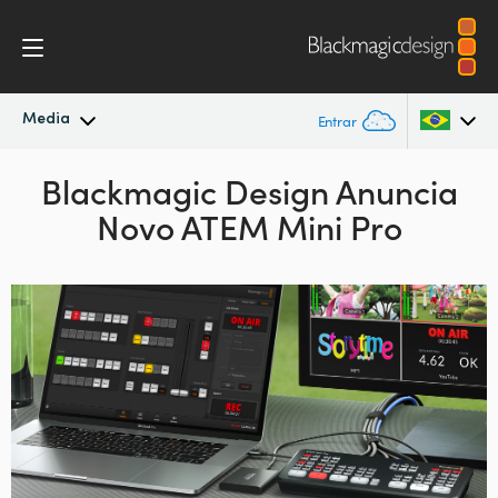
Media
Entrar
Novidades
Blackmagic Design
Anuncia
Argentina
Novo ATEM Mini Pro
Australia
Arquivo
Austria
Imagens para Imprensa
Brazil
Canada
China
Denmark