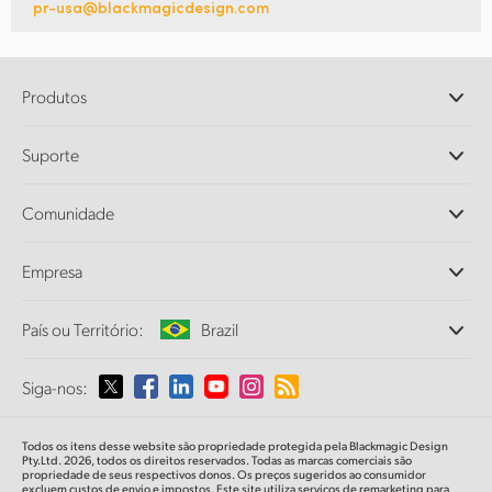
pr-usa@blackmagicdesign.com
Produtos
Câmeras Profissionais
Suporte
DaVinci Resolve e Fusion
Switchers de Produção ATEM
Revendedores
Comunidade
Ultimatte
Central de Suporte Técnico
Gravadores de Disco
Fale Conosco
Comunidade Splice
Empresa
Captura e Reprodução
Cintel Scanner
Escritórios
Conversão de Padrões
País ou Território:
Brazil
Sobre a Blackmagic Design
Conversores Broadcast
Parcerias
Monitoramento
Selecione seu país ou território
Siga-nos:
Imprensa
Armazenamento em Rede
MultiView
Argentina
Todos os itens desse website são propriedade protegida pela Blackmagic Design
Roteamento e Distribuição
Pty.Ltd. 2026, todos os direitos reservados. Todas as marcas comerciais são
propriedade de seus respectivos donos. Os preços sugeridos ao consumidor
Streaming e Codificação
Australia
excluem custos de envio e impostos. Este site utiliza serviços de remarketing para