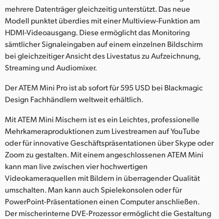
Netherlands
mehrere Datenträger gleichzeitig unterstützt. Das neue
Modell punktet überdies mit einer Multiview-Funktion am
New Zealand
HDMI-Videoausgang. Diese ermöglicht das Monitoring
Norway
sämtlicher Signaleingaben auf einem einzelnen Bildschirm
bei gleichzeitiger Ansicht des Livestatus zu Aufzeichnung,
Poland
Streaming und Audiomixer.
Portugal
Der ATEM Mini Pro ist ab sofort für 595 USD bei Blackmagic
Design Fachhändlern weltweit erhältlich.
Singapore
Mit ATEM Mini Mischern ist es ein Leichtes, professionelle
South Africa
Mehrkameraproduktionen zum Livestreamen auf YouTube
oder für innovative Geschäftspräsentationen über Skype oder
Spain
Zoom zu gestalten. Mit einem angeschlossenen ATEM Mini
kann man live zwischen vier hochwertigen
Sweden
Videokameraquellen mit Bildern in überragender Qualität
umschalten. Man kann auch Spielekonsolen oder für
Chinese Taipei
PowerPoint-Präsentationen einen Computer anschließen.
Turkey
Der mischerinterne DVE-Prozessor ermöglicht die Gestaltung