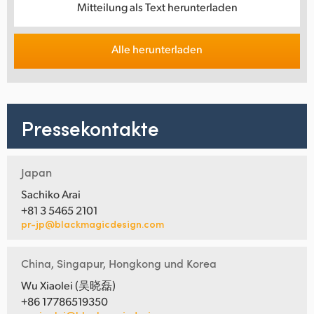
Mitteilung als Text herunterladen
Alle herunterladen
Pressekontakte
Japan
Sachiko Arai
+81 3 5465 2101
pr-jp@blackmagicdesign.com
China, Singapur, Hongkong und Korea
Wu Xiaolei (吴晓磊)
+86 17786519350