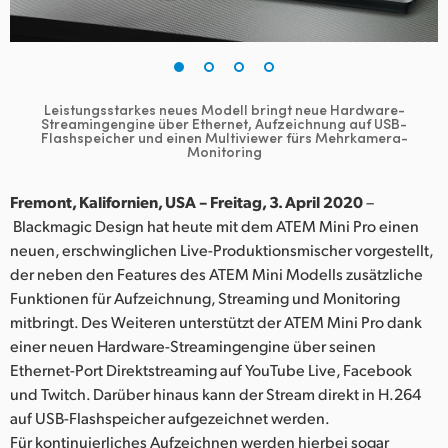
Finland
France
Germany
Leistungsstarkes neues Modell bringt neue Hardware-
Streamingengine über Ethernet,
Aufzeichnung auf USB-
Flashspeicher und einen Multiviewer fürs Mehrkamera-
Hong Kong SAR, China
Monitoring
India
Fremont, Kalifornien, USA – Freitag, 3. April 2020
–
Blackmagic Design hat heute mit dem ATEM Mini Pro einen
Italy
neuen, erschwinglichen Live-Produktionsmischer vorgestellt,
der neben den Features des ATEM Mini Modells zusätzliche
Japan
Funktionen für Aufzeichnung, Streaming und Monitoring
Korea
mitbringt. Des Weiteren unterstützt der ATEM Mini Pro dank
einer neuen Hardware-Streamingengine über seinen
Mexico
Ethernet-Port Direktstreaming auf YouTube Live, Facebook
und Twitch. Darüber hinaus kann der Stream direkt in H.264
Malaysia
auf USB-Flashspeicher aufgezeichnet werden.
Für kontinuierliches Aufzeichnen werden hierbei sogar