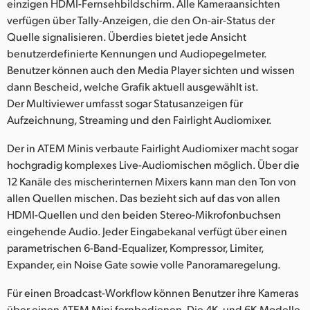
einzigen HDMI-Fernsehbildschirm. Alle Kameraansichten
verfügen über Tally-Anzeigen, die den On-air-Status der
Quelle signalisieren. Überdies bietet jede Ansicht
benutzerdefinierte Kennungen und Audiopegelmeter.
Benutzer können auch den Media Player sichten und wissen
dann Bescheid, welche Grafik aktuell ausgewählt ist.
Der Multiviewer umfasst sogar Statusanzeigen für
Aufzeichnung, Streaming und den Fairlight Audiomixer.
Der in ATEM Minis verbaute Fairlight Audiomixer macht sogar
hochgradig komplexes Live-Audiomischen möglich. Über die
12 Kanäle des mischerinternen Mixers kann man den Ton von
allen Quellen mischen. Das bezieht sich auf das von allen
HDMI-Quellen und den beiden Stereo-Mikrofonbuchsen
eingehende Audio. Jeder Eingabekanal verfügt über einen
parametrischen 6-Band-Equalizer, Kompressor, Limiter,
Expander, ein Noise Gate sowie volle Panoramaregelung.
Für einen Broadcast-Workflow können Benutzer ihre Kameras
über einen ATEM Mini fernbedienen. Die 4K- und 6K-Modelle