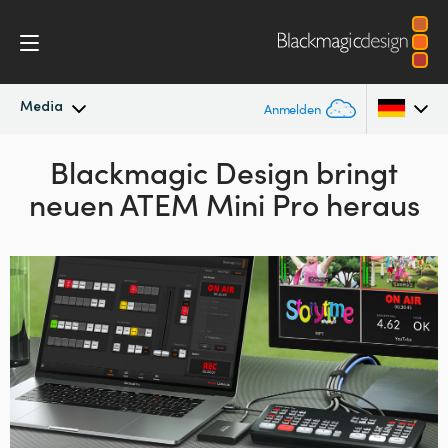
Media
Anmelden
Neueste Nachrichten
Blackmagic Design bringt
Argentina
neuen ATEM Mini Pro heraus
Australia
Nachrichtenarchiv
Austria
Pressebilder
Brazil
Canada
China
Denmark