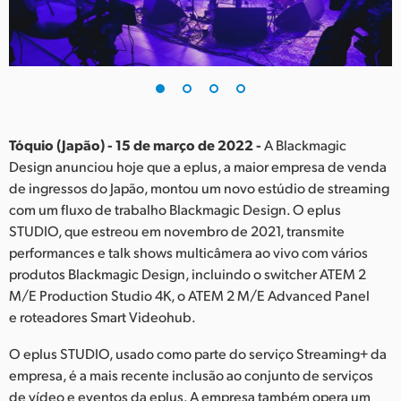
Finland
France
Germany
Hong Kong SAR, China
Tóquio (Japão) - 15 de março de 2022 -
A Blackmagic
Design anunciou hoje que a eplus, a maior empresa de venda
India
de ingressos do Japão, montou um novo estúdio de streaming
com um fluxo de trabalho Blackmagic Design. O eplus
Italy
STUDIO, que estreou em novembro de 2021, transmite
Japan
performances e talk shows multicâmera ao vivo com vários
produtos Blackmagic Design, incluindo o switcher ATEM 2
Korea
M/E Production Studio 4K, o ATEM 2 M/E Advanced Panel
e roteadores Smart Videohub.
Mexico
O eplus STUDIO, usado como parte do serviço Streaming+ da
Malaysia
empresa, é a mais recente inclusão ao conjunto de serviços
de vídeo e eventos da eplus. A empresa também opera um