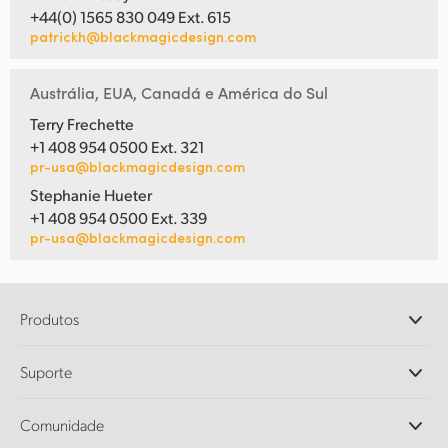
+44(0) 1565 830 049 Ext. 615
patrickh@blackmagicdesign.com
Austrália, EUA, Canadá e América do Sul
Terry Frechette
+1 408 954 0500 Ext. 321
pr-usa@blackmagicdesign.com
Stephanie Hueter
+1 408 954 0500 Ext. 339
pr-usa@blackmagicdesign.com
Produtos
Câmeras Profissionais
Suporte
DaVinci Resolve e Fusion
Switchers de Produção ATEM
Revendedores
Comunidade
Ultimatte
Central de Suporte Técnico