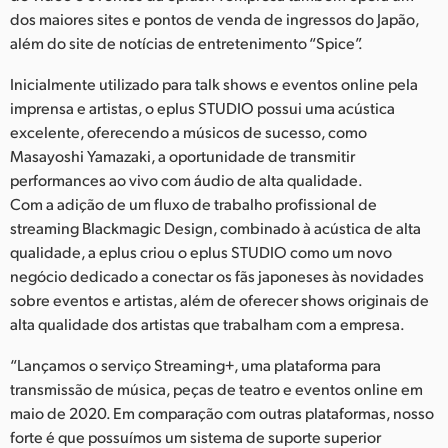
Netherlands
dos maiores sites e pontos de venda de ingressos do Japão,
além do site de notícias de entretenimento “Spice”.
New Zealand
Inicialmente utilizado para talk shows e eventos online pela
Norway
imprensa e artistas, o eplus STUDIO possui uma acústica
Poland
excelente, oferecendo a músicos de sucesso, como
Masayoshi Yamazaki, a oportunidade de transmitir
Portugal
performances ao vivo com áudio de alta qualidade.
Com a adição de um fluxo de trabalho profissional de
Singapore
streaming Blackmagic Design, combinado à acústica de alta
qualidade, a eplus criou o eplus STUDIO como um novo
South Africa
negócio dedicado a conectar os fãs japoneses às novidades
sobre eventos e artistas, além de oferecer shows originais de
Spain
alta qualidade dos artistas que trabalham com a empresa.
Sweden
“Lançamos o serviço Streaming+, uma plataforma para
transmissão de música, peças de teatro e eventos online em
Chinese Taipei
maio de 2020. Em comparação com outras plataformas, nosso
Turkey
forte é que possuímos um sistema de suporte superior