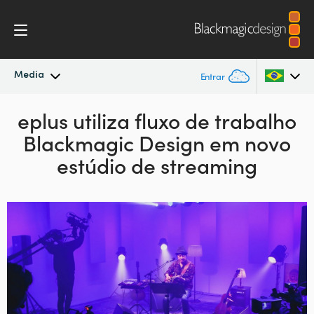
Media
Entrar
Novidades
eplus utiliza fluxo de
trabalho
Argentina
Blackmagic Design
em novo
Australia
Arquivo
estúdio de streaming
Austria
Imagens para Imprensa
Brazil
Canada
China
Denmark