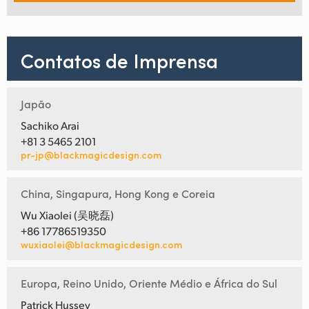
Contatos de Imprensa
Japão
Sachiko Arai
+81 3 5465 2101
pr-jp@blackmagicdesign.com
China, Singapura, Hong Kong e Coreia
Wu Xiaolei (吴晓磊)
+86 17786519350
wuxiaolei@blackmagicdesign.com
Europa, Reino Unido, Oriente Médio e África do Sul
Patrick Hussey