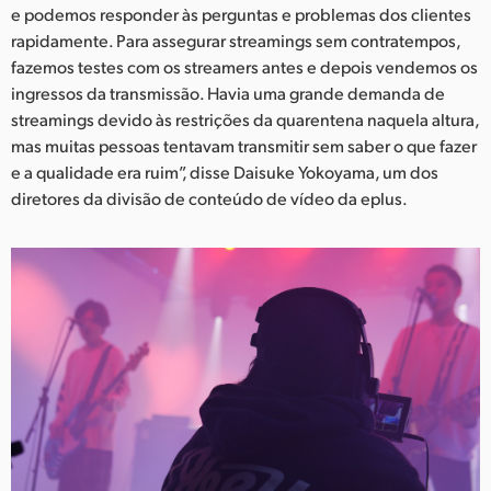
e podemos responder às perguntas e problemas dos clientes
UAE
rapidamente. Para assegurar streamings sem contratempos,
fazemos testes com os streamers antes e depois vendemos os
Ukraine
ingressos da transmissão. Havia uma grande demanda de
streamings devido às restrições da quarentena naquela altura,
United Kingdom
mas muitas pessoas tentavam transmitir sem saber o que fazer
United States
e a qualidade era ruim”, disse Daisuke Yokoyama, um dos
diretores da divisão de conteúdo de vídeo da eplus.