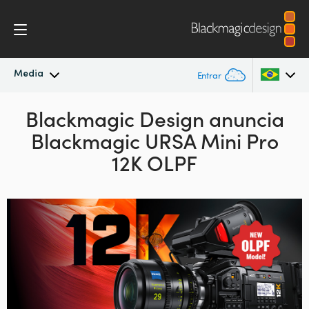
Media
Entrar
Novidades
Blackmagic Design anuncia
Argentina
Blackmagic URSA Mini Pro
Australia
Arquivo
12K OLPF
Austria
Imagens para Imprensa
Brazil
Canada
China
Denmark