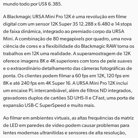
Netherlands
mundo todo por US$ 6.385.
New Zealand
A Blackmagic URSA Mini Pro 12K é uma revolução em filme
digital com um sensor 12K Super 35 12.288 x 6.480 e 14 stops
Norway
de faixa dinâmica, integrado ao premiado corpo da URSA
Mini. A combinação de 80 megapixels por quadro, uma nova
Poland
ciência de cores e a flexibilidade do Blackmagic RAW torna os
trabalhos em 12K uma realidade. A superamostragem de 12K
Portugal
oferece imagens 8K e 4K superiores com tons de pele suaves
Singapore
e o extraordinário detalhamento das câmeras fotográficas de
ponta. Os clientes podem filmar a 60 fps em 12K, 120 fps em
South Africa
8K e até 240 fps em 4K Super 16. A URSA Mini Pro 12K inclui
um encaixe PL intercambiável, além de filtros ND integrados,
Spain
gravadores duplos de cartões SD UHS-II e CFast, uma porta de
expansão USB-C SuperSpeed e muito mais.
Sweden
Ao filmar em ambientes virtuais, as altas frequências da matriz
Chinese Taipei
de LED em paredes de vídeo podem causar problemas para
lentes modernas ultranítidas e sensores de alta resolução,
Turkey