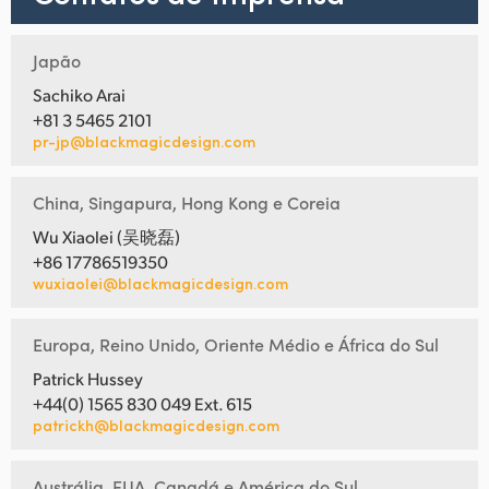
Japão
Sachiko Arai
+81 3 5465 2101
pr-jp@blackmagicdesign.com
China, Singapura, Hong Kong e Coreia
Wu Xiaolei (吴晓磊)
+86 17786519350
wuxiaolei@blackmagicdesign.com
Europa, Reino Unido, Oriente Médio e África do Sul
Patrick Hussey
+44(0) 1565 830 049 Ext. 615
patrickh@blackmagicdesign.com
Austrália, EUA, Canadá e América do Sul