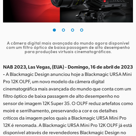
Finland
France
Germany
A câmera digital mais avançada do mundo agora disponível
Hong Kong SAR, China
com um filtro óptico
de baixa passagem de alto desempenho
para produções virtuais cinematográficas.
India
NAB 2023, Las Vegas, (EUA) - Domingo, 16 de abril de 2023
Italy
-
A Blackmagic Design anunciou hoje a Blackmagic URSA Mini
Pro 12K OLPF, um novo modelo da câmera digital
Japan
cinematográfica mais avançada do mundo que conta com um
filtro óptico de baixa passagem de alto desempenho no
Korea
sensor de imagem 12K Super 35. O OLPF reduz artefatos como
moiré e serrilhamento, preservando a cor e os detalhes
Mexico
críticos da imagem pelos quais a Blackmagic URSA Mini Pro
Malaysia
12K é renomada. A Blackmagic URSA Mini Pro 12K OLPF já está
disponível através de revendedores Blackmagic Design no