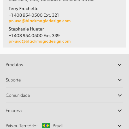
Terry Frechette
+1 408 954 0500 Ext. 321
pr-usa@blackmagicdesign.com
Stephanie Hueter
+1 408 954 0500 Ext. 339
pr-usa@blackmagicdesign.com
Produtos
Câmeras Profissionais
Suporte
DaVinci Resolve e Fusion
Switchers de Produção ATEM
Revendedores
Comunidade
Ultimatte
Central de Suporte Técnico
Gravadores de Disco
Fale Conosco
Comunidade Splice
Empresa
Captura e Reprodução
Cintel Scanner
Escritórios
Conversão de Padrões
País ou Território:
Brazil
Sobre a Blackmagic Design