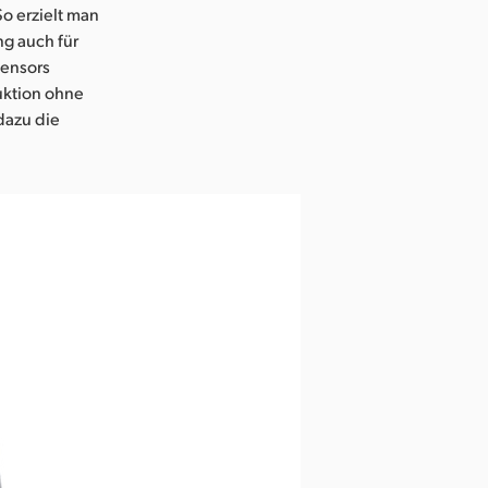
So erzielt man
ng auch für
Sensors
uktion ohne
dazu die