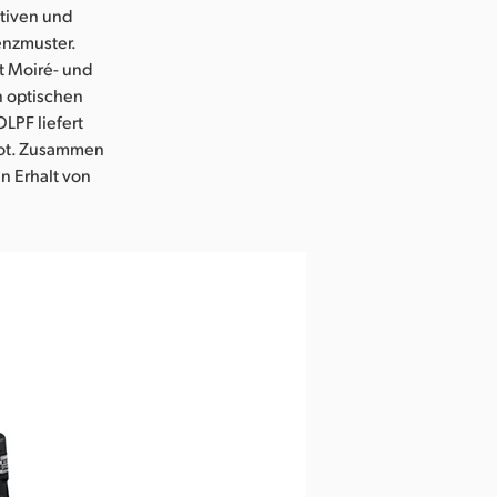
tiven und
nzmuster.
rt Moiré- und
n optischen
OLPF liefert
nrot. Zusammen
n Erhalt von