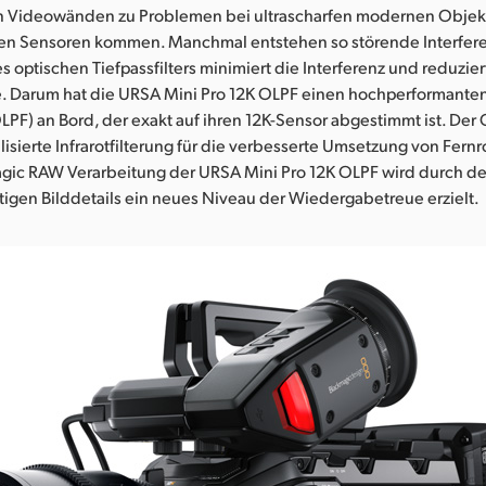
 Videowänden zu Problemen bei ultrascharfen modernen Objek
n Sensoren kommen. Manchmal entstehen so störende Interfere
es optischen Tiefpassfilters minimiert die Interferenz und reduzie
te. Darum hat die URSA Mini Pro 12K OLPF einen hochperformante
OLPF) an Bord, der exakt auf ihren 12K-Sensor abgestimmt ist. Der 
lisierte Infrarotfilterung für die verbesserte Umsetzung von Fer
agic RAW Verarbeitung der URSA Mini Pro 12K OLPF wird durch de
igen Bilddetails ein neues Niveau der Wiedergabetreue erzielt.