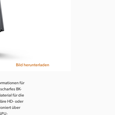
Bild herunterladen
ormationen für
scharfes 8K-
terial für die
läre HD- oder
ioniert über
GPU-