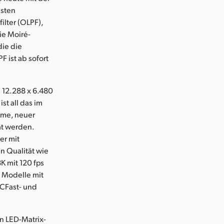
hsten
ilter (OLPF),
ie Moiré-
die die
 ist ab sofort
 12.288 x 6.480
t all das im
ame, neuer
ät werden.
er mit
n Qualität wie
K mit 120 fps
K Modelle mit
 CFast- und
n LED-Matrix-