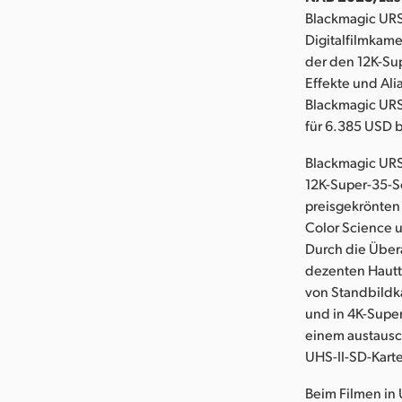
Blackmagic URSA
Digitalfilmkame
der den 12K-Sup
Effekte und Ali
Blackmagic URSA
für 6.385 USD b
Blackmagic URSA
12K-Super-35-S
preisgekrönten
Color Science u
Durch die Übera
dezenten Hauttö
von Standbildka
und in 4K-Super
einem austausc
UHS-II-SD-Kart
Beim Filmen in