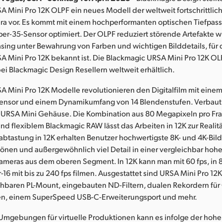
 Mini Pro 12K OLPF ein neues Modell der weltweit fortschrittlic
ra vor. Es kommt mit einem hochperformanten optischen Tiefpassf
er-35-Sensor optimiert. Der OLPF reduziert störende Artefakte w
asing unter Bewahrung von Farben und wichtigen Bilddetails, für 
 Mini Pro 12K bekannt ist. Die Blackmagic URSA Mini Pro 12K OLPF
ei Blackmagic Design Resellern weltweit erhältlich.
 Mini Pro 12K Modelle revolutionieren den Digitalfilm mit einem
ensor und einem Dynamikumfang von 14 Blendenstufen. Verbaut is
 URSA Mini Gehäuse. Die Kombination aus 80 Megapixeln pro Fr
nd flexiblem Blackmagic RAW lässt das Arbeiten in 12K zur Realit
btastung in 12K erhalten Benutzer hochwertigste 8K- und 4K-Bild
nen und außergewöhnlich viel Detail in einer vergleichbar hohe
meras aus dem oberen Segment. In 12K kann man mit 60 fps, in 8
-16 mit bis zu 240 fps filmen. Ausgestattet sind URSA Mini Pro 12
hbaren PL-Mount, eingebauten ND-Filtern, dualen Rekordern für
en, einem SuperSpeed USB-C-Erweiterungsport und mehr.
 Umgebungen für virtuelle Produktionen kann es infolge der hohe