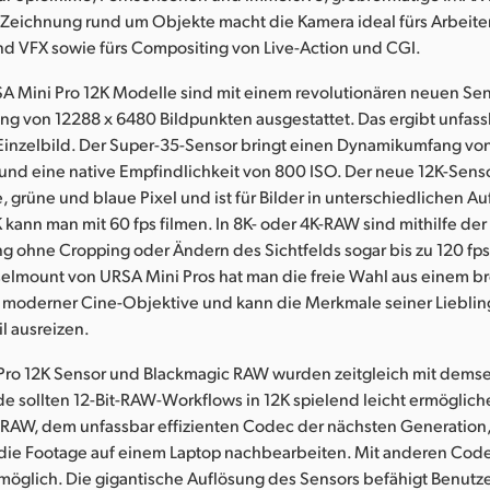
 Zeichnung rund um Objekte macht die Kamera ideal fürs Arbeite
d VFX sowie fürs Compositing von Live-Action und CGI.
A Mini Pro 12K Modelle sind mit einem revolutionären neuen Sen
ng von 12288 x 6480 Bildpunkten ausgestattet. Das ergibt unfas
Einzelbild. Der Super-35-Sensor bringt einen Dynamikumfang von
und eine native Empfindlichkeit von 800 ISO. Der neue 12K-Senso
te, grüne und blaue Pixel und ist für Bilder in unterschiedlichen 
2K kann man mit 60 fps filmen. In 8K- oder 4K-RAW sind mithilfe der
g ohne Cropping oder Ändern des Sichtfelds sogar bis zu 120 fps
lmount von URSA Mini Pros hat man die freie Wahl aus einem b
d moderner Cine-Objektive und kann die Merkmale seiner Liebling
il ausreizen.
Pro 12K Sensor und Blackmagic RAW wurden zeitgleich mit demse
de sollten 12-Bit-RAW-Workflows in 12K spielend leicht ermöglich
 RAW, dem unfassbar effizienten Codec der nächsten Generation,
 die Footage auf einem Laptop nachbearbeiten. Mit anderen Cod
öglich. Die gigantische Auflösung des Sensors befähigt Benutze