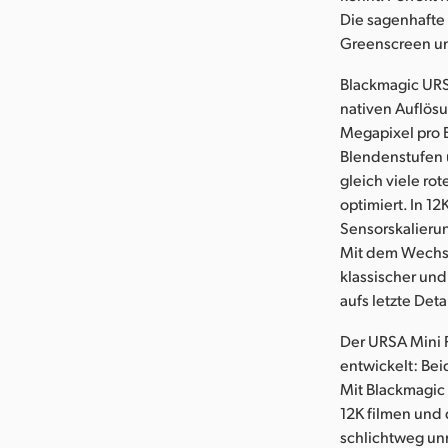
Die sagenhafte
Greenscreen un
Blackmagic URS
nativen Auflösu
Megapixel pro 
Blendenstufen 
gleich viele ro
optimiert. In 1
Sensorskalierun
Mit dem Wechse
klassischer un
aufs letzte Deta
Der URSA Mini 
entwickelt: Bei
Mit Blackmagic
12K filmen und
schlichtweg unm