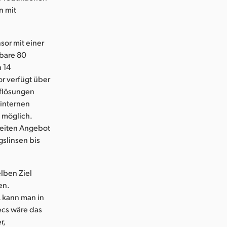
n mit
sor mit einer
sbare 80
 14
r verfügt über
Auflösungen
 internen
 möglich.
reiten Angebot
slinsen bis
lben Ziel
en.
 kann man in
ecs wäre das
r,